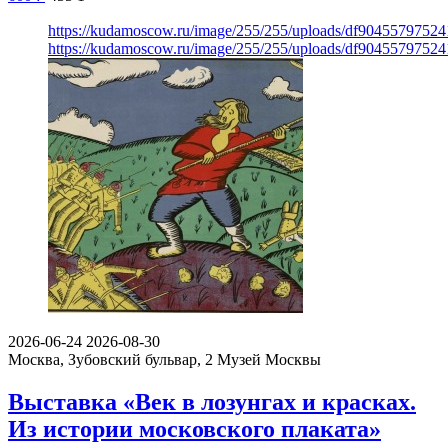
https://kudamoscow.ru/image/255/255/uploads/df904557975
https://kudamoscow.ru/image/255/255/uploads/df904557975
2026-06-24
2026-08-30
Москва, Зубовский бульвар, 2
Музей Москвы
Выставка «Век в лозунгах и красках.
Из истории московского плаката»