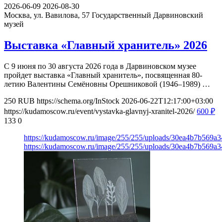
2026-06-09
2026-08-30
Москва, ул. Вавилова, 57
Государственный Дарвиновский
музей
Выставка «Главный хранитель» 2026
С 9 июня по 30 августа 2026 года в Дарвиновском музее
пройдет выставка «Главный хранитель», посвященная 80-
летию Валентины Семёновны Орешниковой (1946–1989) …
250
RUB
https://schema.org/InStock
2026-06-22T12:17:00+03:00
https://kudamoscow.ru/event/vystavka-glavnyj-xranitel-2026/
600
₽
133
0
https://kudamoscow.ru/image/255/255/uploads/30ea4b7b569a
https://kudamoscow.ru/image/255/255/uploads/30ea4b7b569a