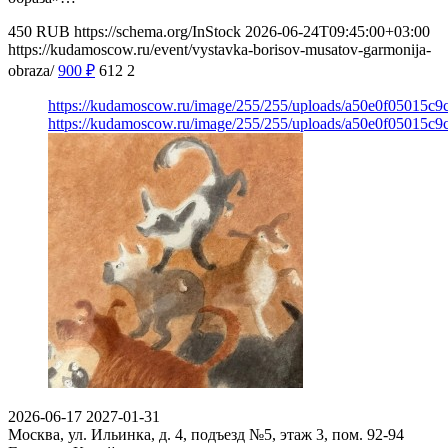
450
RUB
https://schema.org/InStock
2026-06-24T09:45:00+03:00
https://kudamoscow.ru/event/vystavka-borisov-musatov-garmonija-
obraza/
900
₽
612
2
https://kudamoscow.ru/image/255/255/uploads/a50e0f05015c
https://kudamoscow.ru/image/255/255/uploads/a50e0f05015c
2026-06-17
2027-01-31
Москва, ул. Ильинка, д. 4, подъезд №5, этаж 3, пом. 92-94