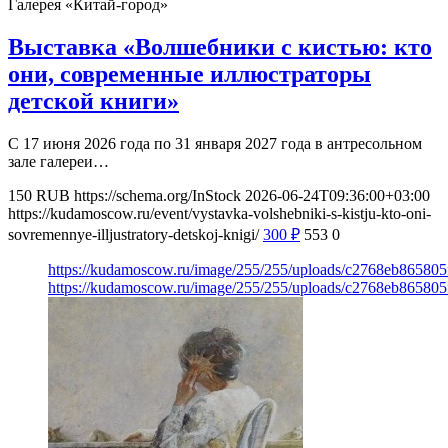
Галерея «Китай-город»
Выставка «Волшебники с кистью: кто
они, современные иллюстраторы
детской книги»
С 17 июня 2026 года по 31 января 2027 года в антресольном
зале галереи…
150
RUB
https://schema.org/InStock
2026-06-24T09:36:00+03:00
https://kudamoscow.ru/event/vystavka-volshebniki-s-kistju-kto-oni-
sovremennye-illjustratory-detskoj-knigi/
300
₽
553
0
https://kudamoscow.ru/image/255/255/uploads/c2768eb86580
https://kudamoscow.ru/image/255/255/uploads/c2768eb86580