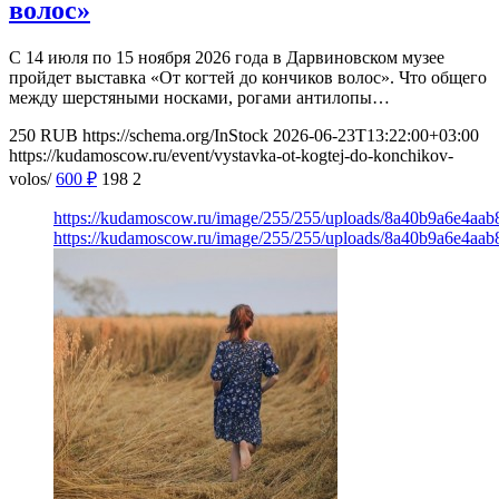
волос»
С 14 июля по 15 ноября 2026 года в Дарвиновском музее
пройдет выставка «От когтей до кончиков волос». Что общего
между шерстяными носками, рогами антилопы…
250
RUB
https://schema.org/InStock
2026-06-23T13:22:00+03:00
https://kudamoscow.ru/event/vystavka-ot-kogtej-do-konchikov-
volos/
600
₽
198
2
https://kudamoscow.ru/image/255/255/uploads/8a40b9a6e4aa
https://kudamoscow.ru/image/255/255/uploads/8a40b9a6e4aa