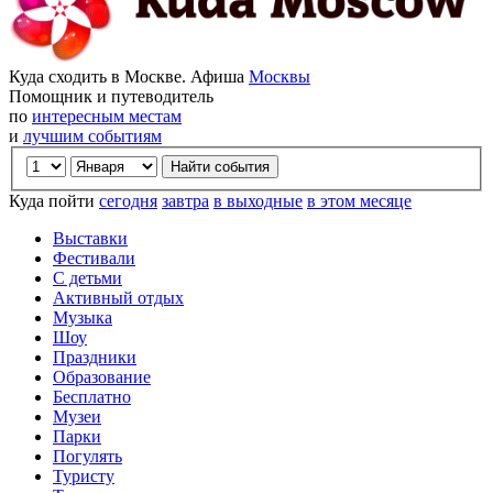
Куда сходить в Москве. Афиша
Москвы
Помощник и путеводитель
по
интересным местам
и
лучшим событиям
Куда пойти
сегодня
завтра
в выходные
в этом месяце
Выставки
Фестивали
С детьми
Активный отдых
Музыка
Шоу
Праздники
Образование
Бесплатно
Музеи
Парки
Погулять
Туристу