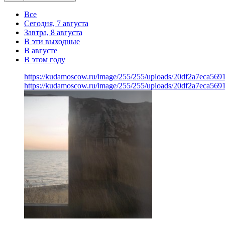
Все
Сегодня, 7 августа
Завтра, 8 августа
В эти выходные
В августе
В этом году
https://kudamoscow.ru/image/255/255/uploads/20df2a7eca56
https://kudamoscow.ru/image/255/255/uploads/20df2a7eca56