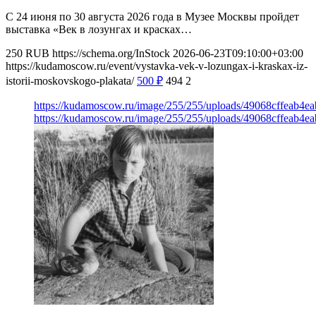
С 24 июня по 30 августа 2026 года в Музее Москвы пройдет
выставка «Век в лозунгах и красках…
250
RUB
https://schema.org/InStock
2026-06-23T09:10:00+03:00
https://kudamoscow.ru/event/vystavka-vek-v-lozungax-i-kraskax-iz-
istorii-moskovskogo-plakata/
500
₽
494
2
https://kudamoscow.ru/image/255/255/uploads/49068cffeab4e
https://kudamoscow.ru/image/255/255/uploads/49068cffeab4e