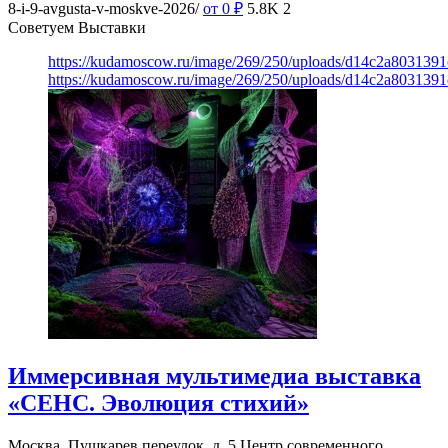
8-i-9-avgusta-v-moskve-2026/
от 0
₽
5.8K
2
Советуем Выставки
https://kudamoscow.ru/image/269/250/uploads/d14c2a803139
https://kudamoscow.ru/image/269/250/uploads/d14c2a803139
Иммерсивная мультимедиа выставка
«СЕНС. Эволюция стихий»
Москва, Пушкарев переулок, д. 5
Центр современного