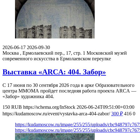
2026-06-17
2026-09-30
Москва , Ермолаевский пер., 17, стр. 1
Московский музей
современного искусства в Ермолаевском переулке
Выставка «ARCA: 404. Забор»
С 17 июня по 30 сентября 2026 года в арке Образовательного
центра ММОМА пройдет последняя работа проекта ARCA —
«Забор» художника 404.
150
RUB
https://schema.org/InStock
2026-06-24T09:51:00+03:00
https://kudamoscow.ru/event/vystavka-arca-404-zabor/
300
₽
416
0
https://kudamoscow.ru/image/255/255/uploads/cbc948797c7
https://kudamoscow.ru/image/255/255/uploads/cbc948797c7