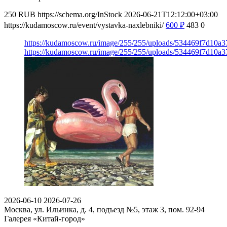
250
RUB
https://schema.org/InStock
2026-06-21T12:12:00+03:00
https://kudamoscow.ru/event/vystavka-naxlebniki/
600
₽
483
0
https://kudamoscow.ru/image/255/255/uploads/534469f7d10
https://kudamoscow.ru/image/255/255/uploads/534469f7d10
2026-06-10
2026-07-26
Москва, ул. Ильинка, д. 4, подъезд №5, этаж 3, пом. 92-94
Галерея «Китай-город»