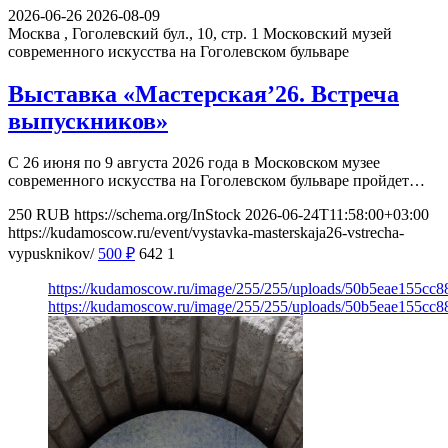
2026-06-26
2026-08-09
Москва , Гоголевский бул., 10, стр. 1
Московский музей
современного искусства на Гоголевском бульваре
Выставка «Мастерская’26. Встреча
выпускников»
С 26 июня по 9 августа 2026 года в Московском музее
современного искусства на Гоголевском бульваре пройдет…
250
RUB
https://schema.org/InStock
2026-06-24T11:58:00+03:00
https://kudamoscow.ru/event/vystavka-masterskaja26-vstrecha-
vypusknikov/
500
₽
642
1
https://kudamoscow.ru/image/255/255/uploads/50b5eae155c
https://kudamoscow.ru/image/255/255/uploads/50b5eae155c