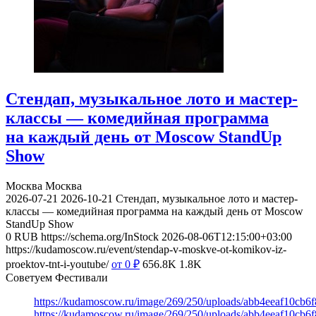
Стендап, музыкальное лото и мастер-
классы — комедийная программа
на каждый день от Moscow StandUp
Show
Москва
Москва
2026-07-21
2026-10-21
Стендап, музыкальное лото и мастер-
классы — комедийная программа на каждый день от Moscow
StandUp Show
0
RUB
https://schema.org/InStock
2026-08-06T12:15:00+03:00
https://kudamoscow.ru/event/stendap-v-moskve-ot-komikov-iz-
proektov-tnt-i-youtube/
от 0
₽
656.8K
1.8K
Советуем Фестивали
https://kudamoscow.ru/image/269/250/uploads/abb4eeaf10cb
https://kudamoscow.ru/image/269/250/uploads/abb4eeaf10cb