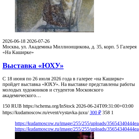
2026-06-18
2026-07-26
Москва, ул. Академика Миллионщикова, д. 35, корп. 5
Галерея
«На Каширке»
Выставка «ЮХУ»
С 18 июня по 26 июля 2026 года в галерее «на Каширке»
пройдет выставка «ЮХУ». На выставке представлены работы
молодых художников и студентов Московского
академического…
150
RUB
https://schema.org/InStock
2026-06-24T09:31:00+03:00
https://kudamoscow.ru/event/vystavka-juxu/
300
₽
358
1
https://kudamoscow.ru/image/255/255/uploads/35654340444
https://kudamoscow.ru/image/255/255/uploads/35654340444