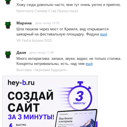
Хожу сюда довольно часто, мне тут очень уютно и приятно.
Кинотеатр Синема Стар Принц плаза
Марина
день назад 16:25
Шли пешком через мост от Кремля, вид открывается
шикарный на фестивальную площадку. Федука
ещё
VK Fest в Казани 2025
Даня
день назад 11:40
Много интерактива: запахи, звуки, видео; не только статика.
Концепты нетривиальны, есть, над чем
ещё
Выставка «Черновик будущего»