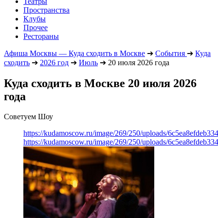
Театры
Пространства
Клубы
Прочее
Рестораны
Афиша Москвы — Куда сходить в Москве
➔
События
➔
Куда
сходить
➔
2026 год
➔
Июль
➔
20 июля 2026 года
Куда сходить в Москве 20 июля 2026
года
Советуем Шоу
https://kudamoscow.ru/image/269/250/uploads/6c5ea8efdeb3
https://kudamoscow.ru/image/269/250/uploads/6c5ea8efdeb3