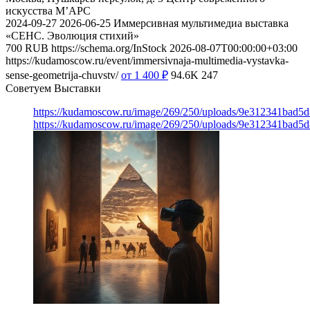
искусства М’АРС
2024-09-27
2026-06-25
Иммерсивная мультимедиа выставка
«СЕНС. Эволюция стихий»
700
RUB
https://schema.org/InStock
2026-08-07T00:00:00+03:00
https://kudamoscow.ru/event/immersivnaja-multimedia-vystavka-
sense-geometrija-chuvstv/
от 1 400
₽
94.6K
247
Советуем Выставки
https://kudamoscow.ru/image/269/250/uploads/9e312341bad5
https://kudamoscow.ru/image/269/250/uploads/9e312341bad5