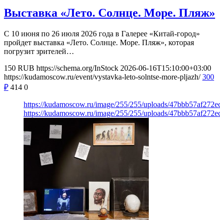
Выставка «Лето. Солнце. Море. Пляж»
С 10 июня по 26 июля 2026 года в Галерее «Китай-город»
пройдет выставка «Лето. Солнце. Море. Пляж», которая
погрузит зрителей…
150
RUB
https://schema.org/InStock
2026-06-16T15:10:00+03:00
https://kudamoscow.ru/event/vystavka-leto-solntse-more-pljazh/
300
₽
414
0
https://kudamoscow.ru/image/255/255/uploads/47bbb57af272
https://kudamoscow.ru/image/255/255/uploads/47bbb57af272