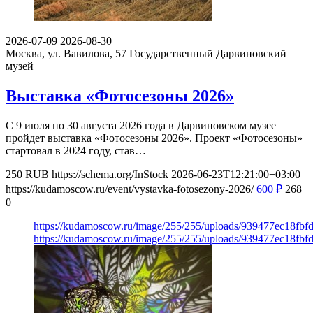
2026-07-09
2026-08-30
Москва, ул. Вавилова, 57
Государственный Дарвиновский
музей
Выставка «Фотосезоны 2026»
С 9 июля по 30 августа 2026 года в Дарвиновском музее
пройдет выставка «Фотосезоны 2026». Проект «Фотосезоны»
стартовал в 2024 году, став…
250
RUB
https://schema.org/InStock
2026-06-23T12:21:00+03:00
https://kudamoscow.ru/event/vystavka-fotosezony-2026/
600
₽
268
0
https://kudamoscow.ru/image/255/255/uploads/939477ec18fb
https://kudamoscow.ru/image/255/255/uploads/939477ec18fb