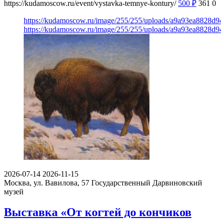
https://kudamoscow.ru/event/vystavka-temnye-kontury/
500
₽
361
0
https://kudamoscow.ru/image/255/255/uploads/a9a93ea8828d
https://kudamoscow.ru/image/255/255/uploads/a9a93ea8828d
2026-07-14
2026-11-15
Москва, ул. Вавилова, 57
Государственный Дарвиновский
музей
Выставка «От когтей до кончиков