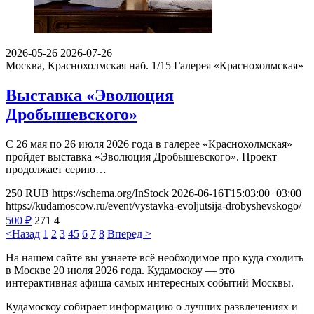
2026-05-26
2026-07-26
Москва, Краснохолмская наб. 1/15
Галерея «Краснохолмская»
Выставка «Эволюция
Дробышевского»
С 26 мая по 26 июля 2026 года в галерее «Краснохолмская»
пройдет выставка «Эволюция Дробышевского». Проект
продолжает серию…
250
RUB
https://schema.org/InStock
2026-06-16T15:03:00+03:00
https://kudamoscow.ru/event/vystavka-evoljutsija-drobyshevskogo/
500
₽
271
4
<Назад
1
2
3
4
5
6
7
8
Вперед >
На нашем сайте вы узнаете всё необходимое про куда сходить
в Москве 20 июля 2026 года. Кудамоскоу — это
интерактивная афиша самых интересных событий Москвы.
Кудамоскоу собирает информацию о лучших развлечениях и