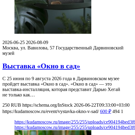
2026-06-25
2026-08-09
Москва, ул. Вавилова, 57
Государственный Дарвиновский
музей
Выставка «Окно в сад»
С 25 июня по 9 августа 2026 года в Дарвиновском музее
пройдет выставка «Окно в сад». «Окно в сад» — это
выставка-инсталляция, которая представит Дарью Хегай
не только как…
250
RUB
https://schema.org/InStock
2026-06-22T09:33:00+03:00
https://kudamoscow.ru/event/vystavka-okno-v-sad/
600
₽
494
1
https://kudamoscow.ru/image/255/255/uploads/ce904194bed3
https://kudamoscow.ru/image/255/255/uploads/ce904194bed3