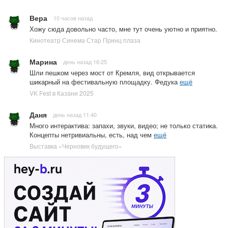
Вера
10 часов назад
Хожу сюда довольно часто, мне тут очень уютно и приятно.
Кинотеатр Синема Стар Принц плаза
Марина
день назад 16:25
Шли пешком через мост от Кремля, вид открывается
шикарный на фестивальную площадку. Федука
ещё
VK Fest в Казани 2025
Даня
день назад 11:40
Много интерактива: запахи, звуки, видео; не только статика.
Концепты нетривиальны, есть, над чем
ещё
Выставка «Черновик будущего»