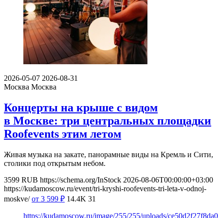
2026-05-07
2026-08-31
Москва
Москва
Концерты на крыше с видом
в Москве: три центральных площадки
Roofevents этим летом
Живая музыка на закате, панорамные виды на Кремль и Сити,
столики под открытым небом.
3599
RUB
https://schema.org/InStock
2026-08-06T00:00:00+03:00
https://kudamoscow.ru/event/tri-kryshi-roofevents-tri-leta-v-odnoj-
moskve/
от 3 599
₽
14.4K
31
https://kudamoscow.ru/image/255/255/uploads/ce50d2f27f8d