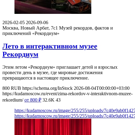
2026-02-05
2026-09-06
Москва, Новый Арбат, 7с1
Музей рекордов, фактов и
приключений «Рекордиум»
Лето в интерактивном музее
Рекордиум
Этим летом «Рекордиум» приглашает детей и взрослых
провести день в музее, где мировые достижения
превращаются в настоящее приключение.
800
RUB
https://schema.org/InStock
2026-08-04T00:00:00+03:00
https://kudamoscow.ru/event/zima-rekordov-v-interaktivnom-muzee-
rekordium/
от 800
₽
32.6K
43
https://kudamoscow.ru/image/255/255/uploads/7c40e9ab0f14
https://kudamoscow.ru/image/255/255/uploads/7c40e9ab0f14