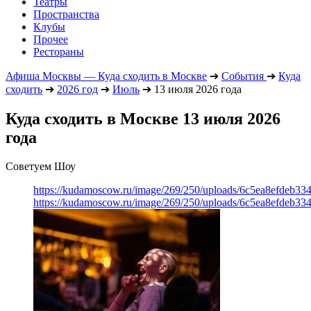
Театры
Пространства
Клубы
Прочее
Рестораны
Афиша Москвы — Куда сходить в Москве
➔
События
➔
Куда
сходить
➔
2026 год
➔
Июль
➔
13 июля 2026 года
Куда сходить в Москве 13 июля 2026
года
Советуем Шоу
https://kudamoscow.ru/image/269/250/uploads/6c5ea8efdeb3
https://kudamoscow.ru/image/269/250/uploads/6c5ea8efdeb3