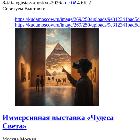
8-i-9-avgusta-v-moskve-2026/
от 0
₽
4.6K
2
Советуем Выставки
https://kudamoscow.ru/image/269/250/uploads/9e312341bad5
https://kudamoscow.ru/image/269/250/uploads/9e312341bad5
Иммерсивная выставка «Чудеса
Света»
Москва
Москва