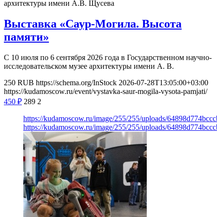
архитектуры имени А.В. Щусева
Выставка «Саур-Могила. Высота
памяти»
С 10 июля по 6 сентября 2026 года в Государственном научно-
исследовательском музее архитектуры имени А. В.
250
RUB
https://schema.org/InStock
2026-07-28T13:05:00+03:00
https://kudamoscow.ru/event/vystavka-saur-mogila-vysota-pamjati/
450
₽
289
2
https://kudamoscow.ru/image/255/255/uploads/64898d774bc
https://kudamoscow.ru/image/255/255/uploads/64898d774bc