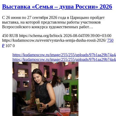
Выставка «Семья – душа России» 2026
С 26 июня по 27 сентября 2026 года в Царицыно пройдет
выставка, на которой представлены работы участников
Всероссийского конкурса художественных работ…
450
RUB
https://schema.org/InStock
2026-08-04T09:39:00+03:00
https://kudamoscow.ru/event/vystavka-semja-dusha-rossii-2026/
750
₽
107
0
https://kudamoscow.ru/image/255/255/uploads/97b1aa29b74a
https://kudamoscow.ru/image/255/255/uploads/97b1aa29b74a