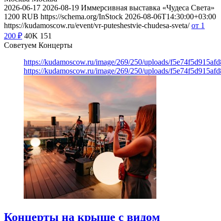
2026-06-17
2026-08-19
Иммерсивная выставка «Чудеса Света»
1200
RUB
https://schema.org/InStock
2026-08-06T14:30:00+03:00
https://kudamoscow.ru/event/vr-puteshestvie-chudesa-sveta/
от 1
200
₽
40K
151
Советуем Концерты
https://kudamoscow.ru/image/269/250/uploads/f5e74f5d915a
https://kudamoscow.ru/image/269/250/uploads/f5e74f5d915a
Концерты на крыше с видом