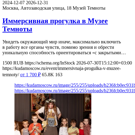
2024-12-07
2026-12-31
Москва, Автозаводская улица, 18
Музей Темноты
Иммерсивная прогулка в Музее
Темноты
Увидеть окружающий мир иначе, максимально включить
в работу все органы чувств, помимо зрения и обрести
уникальную способность ориентироваться «с закрытыми…
1500
RUB
https://schema.org/InStock
2026-07-30T15:12:00+03:00
https://kudamoscow.ru/event/immersivnaja-progulka-v-muzee-
temnoty/
от 1 700
₽
65.8K
163
https://kudamoscow.ru/image/255/255/uploads/b236fcb0ec93
https://kudamoscow.ru/image/255/255/uploads/b236fcb0ec93