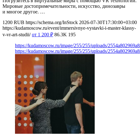
Погрузитесь в виртуальные миры с помощью VR технологий.
Мировые достопримечательности, искусство, динозавры
и многое другое. …
1200
RUB
https://schema.org/InStock
2026-07-30T17:30:00+03:00
https://kudamoscow.ru/event/immersivnye-vystavki-i-master-klassy-
v-vr-art-studii/
от 1 200
₽
86.3K
195
https://kudamoscow.ru/image/255/255/uploads/2554a802969
https://kudamoscow.ru/image/255/255/uploads/2554a802969