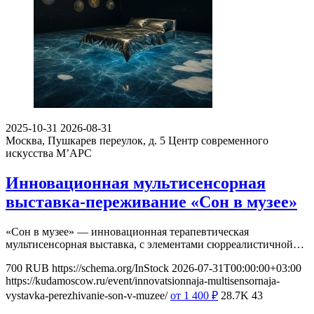
2025-10-31
2026-08-31
Москва, Пушкарев переулок, д. 5
Центр современного
искусства М’АРС
Инновационная мультисенсорная
выставка-переживание «Сон в музее»
«Сон в музее» — инновационная терапевтическая
мультисенсорная выставка, с элементами сюрреалистичной…
700
RUB
https://schema.org/InStock
2026-07-31T00:00:00+03:00
https://kudamoscow.ru/event/innovatsionnaja-multisensornaja-
vystavka-perezhivanie-son-v-muzee/
от 1 400
₽
28.7K
43