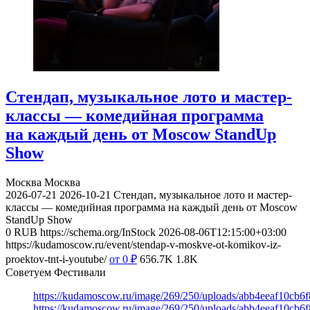
Стендап, музыкальное лото и мастер-
классы — комедийная программа
на каждый день от Moscow StandUp
Show
Москва
Москва
2026-07-21
2026-10-21
Стендап, музыкальное лото и мастер-
классы — комедийная программа на каждый день от Moscow
StandUp Show
0
RUB
https://schema.org/InStock
2026-08-06T12:15:00+03:00
https://kudamoscow.ru/event/stendap-v-moskve-ot-komikov-iz-
proektov-tnt-i-youtube/
от 0
₽
656.7K
1.8K
Советуем Фестивали
https://kudamoscow.ru/image/269/250/uploads/abb4eeaf10cb
https://kudamoscow.ru/image/269/250/uploads/abb4eeaf10cb