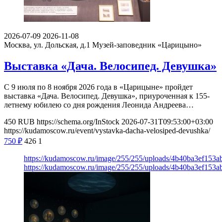
2026-07-09
2026-11-08
Москва, ул. Дольская, д.1
Музей-заповедник «Царицыно»
Выставка «Дача. Велосипед. Девушка»
С 9 июля по 8 ноября 2026 года в «Царицыне» пройдет
выставка «Дача. Велосипед. Девушка», приуроченная к 155-
летнему юбилею со дня рождения Леонида Андреева…
450
RUB
https://schema.org/InStock
2026-07-31T09:53:00+03:00
https://kudamoscow.ru/event/vystavka-dacha-velosiped-devushka/
750
₽
426
1
https://kudamoscow.ru/image/255/255/uploads/4b40ba3ef153
https://kudamoscow.ru/image/255/255/uploads/4b40ba3ef153