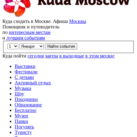
Куда сходить в Москве. Афиша
Москвы
Помощник и путеводитель
по
интересным местам
и
лучшим событиям
Куда пойти
сегодня
завтра
в выходные
в этом месяце
Выставки
Фестивали
С детьми
Активный отдых
Музыка
Шоу
Праздники
Образование
Бесплатно
Музеи
Парки
Погулять
Туристу