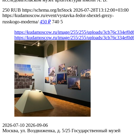
250
RUB
https://schema.org/InStock
2026-07-28T13:12:00+03:00
https://kudamoscow.ru/event/vystavka-fedor-shextel-grezy-
russkogo-moderna/
450
₽
740
5
https://kudamoscow.ru/image/255/255/uploads/3cb76c334ef0
https://kudamoscow.ru/image/255/255/uploads/3cb76c334ef0
2026-07-10
2026-09-06
Москва, ул. Воздвиженка, д. 5/25
Государственный музей