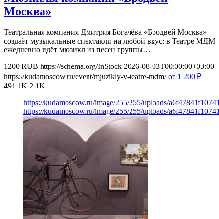
Москва»
Театральная компания Дмитрия Богачёва «Бродвей Москва»
создаёт музыкальные спектакли на любой вкус: в Театре МДМ
ежедневно идёт мюзикл из песен группы…
1200
RUB
https://schema.org/InStock
2026-08-03T00:00:00+03:00
https://kudamoscow.ru/event/mjuzikly-v-teatre-mdm/
от 1 200
₽
491.1K
2.1K
https://kudamoscow.ru/image/255/255/uploads/a6f47841f107
https://kudamoscow.ru/image/255/255/uploads/a6f47841f107