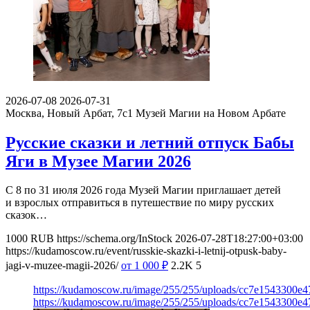
2026-07-08
2026-07-31
Москва, Новый Арбат, 7с1
Музей Магии на Новом Арбате
Русские сказки и летний отпуск Бабы
Яги в Музее Магии 2026
С 8 по 31 июля 2026 года Музей Магии приглашает детей
и взрослых отправиться в путешествие по миру русских
сказок…
1000
RUB
https://schema.org/InStock
2026-07-28T18:27:00+03:00
https://kudamoscow.ru/event/russkie-skazki-i-letnij-otpusk-baby-
jagi-v-muzee-magii-2026/
от 1 000
₽
2.2K
5
https://kudamoscow.ru/image/255/255/uploads/cc7e1543300e
https://kudamoscow.ru/image/255/255/uploads/cc7e1543300e