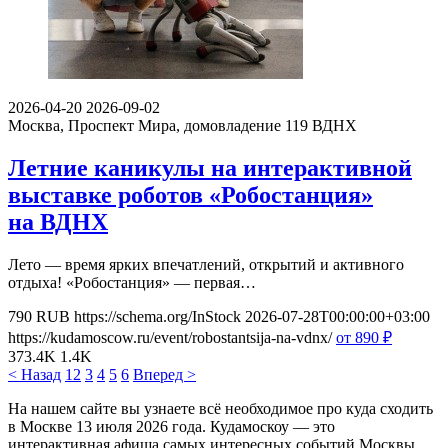
2026-04-20
2026-09-02
Москва, Проспект Мира, домовладение 119
ВДНХ
Летние каникулы на интерактивной
выставке роботов «Робостанция»
на ВДНХ
Лето — время ярких впечатлений, открытий и активного
отдыха! «Робостанция» — первая…
790
RUB
https://schema.org/InStock
2026-07-28T00:00:00+03:00
https://kudamoscow.ru/event/robostantsija-na-vdnx/
от 890
₽
373.4K
1.4K
< Назад
1
2
3
4
5
6
Вперед >
На нашем сайте вы узнаете всё необходимое про куда сходить
в Москве 13 июля 2026 года. Кудамоскоу — это
интерактивная афиша самых интересных событий Москвы.