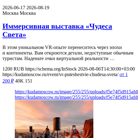
2026-06-17
2026-08-19
Москва
Москва
Иммерсивная выставка «Чудеса
Света»
В этом уникальном VR-опыте перенеситесь через эпохи
и континенты. Вам откроются детали, недоступные обычным
туристам. Наденьте очки виртуальной реальности …
1200
RUB
https://schema.org/InStock
2026-08-06T14:30:00+03:00
https://kudamoscow.ru/event/vr-puteshestvie-chudesa-sveta/
от 1
200
₽
40K
151
https://kudamoscow.ru/image/255/255/uploads/f5e74f5d915a
https://kudamoscow.ru/image/255/255/uploads/f5e74f5d915a