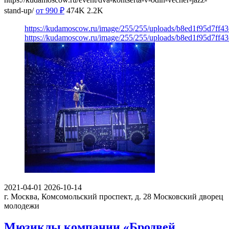
stand-up/
от 990
₽
474K
2.2K
https://kudamoscow.ru/image/255/255/uploads/b8ed1f95d7ff
https://kudamoscow.ru/image/255/255/uploads/b8ed1f95d7ff
2021-04-01
2026-10-14
г. Москва, Комсомольский проспект, д. 28
Московский дворец
молодежи
Мюзиклы компании «Бродвей