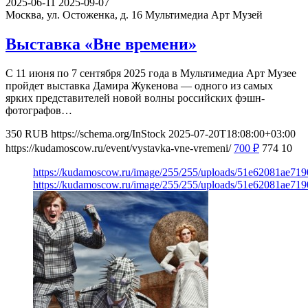
2025-06-11
2025-09-07
Москва, ул. Остоженка, д. 16
Мультимедиа Арт Музей
Выставка «Вне времени»
С 11 июня по 7 сентября 2025 года в Мультимедиа Арт Музее
пройдет выставка Дамира Жукенова — одного из самых
ярких представителей новой волны российских фэшн-
фотографов…
350
RUB
https://schema.org/InStock
2025-07-20T18:08:00+03:00
https://kudamoscow.ru/event/vystavka-vne-vremeni/
700
₽
774
10
https://kudamoscow.ru/image/255/255/uploads/51e62081ae7
https://kudamoscow.ru/image/255/255/uploads/51e62081ae7