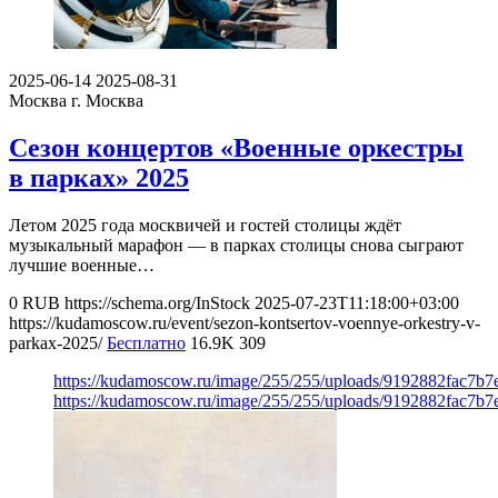
2025-06-14
2025-08-31
Москва
г. Москва
Сезон концертов «Военные оркестры
в парках» 2025
Летом 2025 года москвичей и гостей столицы ждёт
музыкальный марафон — в парках столицы снова сыграют
лучшие военные…
0
RUB
https://schema.org/InStock
2025-07-23T11:18:00+03:00
https://kudamoscow.ru/event/sezon-kontsertov-voennye-orkestry-v-
parkax-2025/
Бесплатно
16.9K
309
https://kudamoscow.ru/image/255/255/uploads/9192882fac7
https://kudamoscow.ru/image/255/255/uploads/9192882fac7