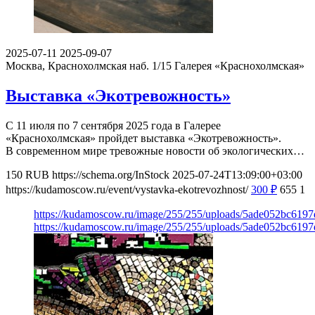
2025-07-11
2025-09-07
Москва, Краснохолмская наб. 1/15
Галерея «Краснохолмская»
Выставка «Экотревожность»
С 11 июля по 7 сентября 2025 года в Галерее
«Краснохолмская» пройдет выставка «Экотревожность».
В современном мире тревожные новости об экологических…
150
RUB
https://schema.org/InStock
2025-07-24T13:09:00+03:00
https://kudamoscow.ru/event/vystavka-ekotrevozhnost/
300
₽
655
1
https://kudamoscow.ru/image/255/255/uploads/5ade052bc619
https://kudamoscow.ru/image/255/255/uploads/5ade052bc619