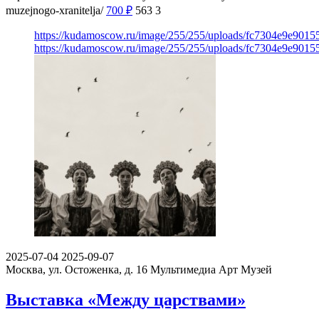
muzejnogo-xranitelja/
700
₽
563
3
https://kudamoscow.ru/image/255/255/uploads/fc7304e9e901
https://kudamoscow.ru/image/255/255/uploads/fc7304e9e901
2025-07-04
2025-09-07
Москва, ул. Остоженка, д. 16
Мультимедиа Арт Музей
Выставка «Между царствами»