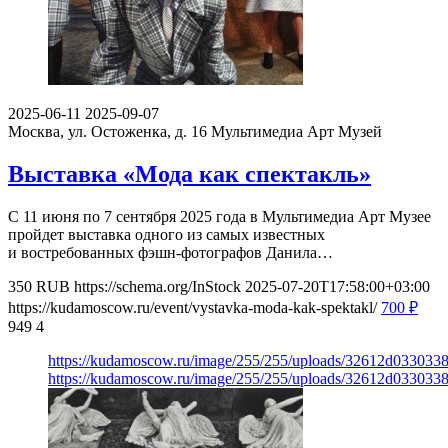
2025-06-11
2025-09-07
Москва, ул. Остоженка, д. 16
Мультимедиа Арт Музей
Выставка «Мода как спектакль»
С 11 июня по 7 сентября 2025 года в Мультимедиа Арт Музее
пройдет выставка одного из самых известных
и востребованных фэшн-фотографов Данила…
350
RUB
https://schema.org/InStock
2025-07-20T17:58:00+03:00
https://kudamoscow.ru/event/vystavka-moda-kak-spektakl/
700
₽
949
4
https://kudamoscow.ru/image/255/255/uploads/32612d03303
https://kudamoscow.ru/image/255/255/uploads/32612d03303