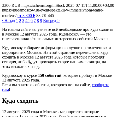
3300
RUB
https://schema.org/InStock
2025-07-15T11:00:00+03:00
https://kudamoscow.ru/event/spektakli-v-immersivnom-teatre-
morfeus/
от 3 300
₽
88.7K
445
<Назад
1
2
3
4
5
6
7
8
9
Вперед >
На нашем сайте вы узнаете всё необходимое про куда сходить
в Москве 12 августа 2025 года. Кудамоскоу — это
интерактивная афиша самых интересных событий Москвы.
Кудамоскоу собирает информацию о лучших развлечениях и
мероприятих Москвы. На этой странице перечислены куда
сходить в Москве 12 августа 2025 года которые проходят
сегодня, либо будут проходить скоро: например завтра, на
этих выходных и т.д.
Кудамоскоу в курсе
150 событий
, которые пройдут в Москве
12 августа 2025 года.
Если вы знаете о событии, которого нет на сайте,
сообщите
нам
!
Куда сходить
12 августа 2025 года в Москве - мероприятия которые
проходят 12 августа 2025 года. Узнайте что интересного в