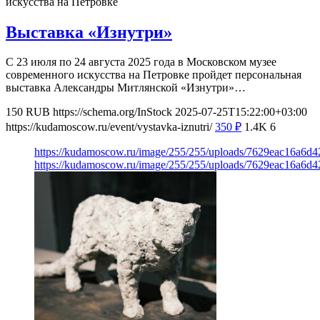
искусства на Петровке
Выставка «Изнутри»
С 23 июля по 24 августа 2025 года в Московском музее
современного искусства на Петровке пройдет персональная
выставка Александры Митлянской «Изнутри»…
150
RUB
https://schema.org/InStock
2025-07-25T15:22:00+03:00
https://kudamoscow.ru/event/vystavka-iznutri/
350
₽
1.4K
6
https://kudamoscow.ru/image/255/255/uploads/7629eac16a6
https://kudamoscow.ru/image/255/255/uploads/7629eac16a6