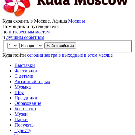
Куда сходить в Москве. Афиша
Москвы
Помощник и путеводитель
по
интересным местам
и
лучшим событиям
Куда пойти
сегодня
завтра
в выходные
в этом месяце
Выставки
Фестивали
С детьми
Активный отдых
Музыка
Шоу
Праздники
Образование
Бесплатно
Музеи
Парки
Погулять
Туристу