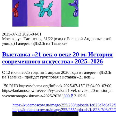
2025-07-12
2026-04-01
Москва, ул. Таганская, 31/22 (вход с Большой Андроньевской
улицы)
Галерея «ЗДЕСЬ на Таганке»
Выставка «21 век о веке 20-м. История
современного искусства» 2025–2026
С 12 июля 2025 года по 1 апреля 2026 года в галерее «ЗДЕСЬ
на Таганке» пройдет групповая выставка «21 век…
150
RUB
https://schema.org/InStock
2025-07-15T13:04:00+03:00
https://kudamoscow.ru/event/vystavka-21-vek-o-veke-20-m-istorija-
sovremennogo-iskusstva-2025-2026/
300
₽
2.1K
6
https://kudamoscow.ru/image/255/255/uploads/1e823e7d6a72
https://kudamoscow.ru/image/255/255/uploads/1e823e7d6a72