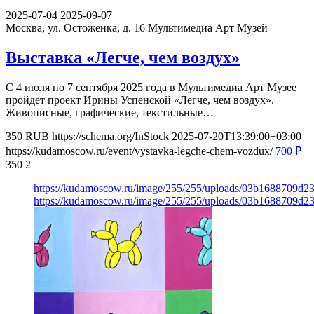
2025-07-04
2025-09-07
Москва, ул. Остоженка, д. 16
Мультимедиа Арт Музей
Выставка «Легче, чем воздух»
С 4 июля по 7 сентября 2025 года в Мультимедиа Арт Музее
пройдет проект Ирины Успенской «Легче, чем воздух».
Живописные, графические, текстильные…
350
RUB
https://schema.org/InStock
2025-07-20T13:39:00+03:00
https://kudamoscow.ru/event/vystavka-legche-chem-vozdux/
700
₽
350
2
https://kudamoscow.ru/image/255/255/uploads/03b1688709d
https://kudamoscow.ru/image/255/255/uploads/03b1688709d