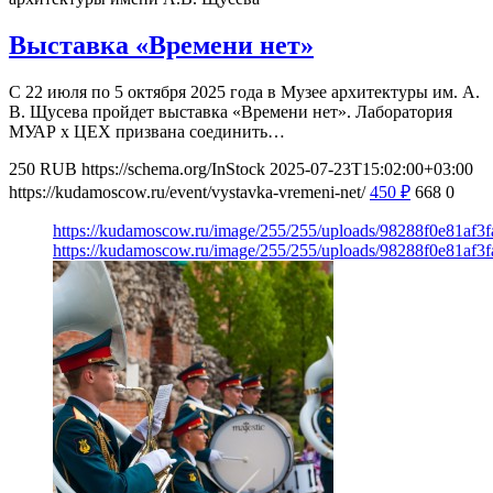
Выставка «Времени нет»
С 22 июля по 5 октября 2025 года в Музее архитектуры им. А.
В. Щусева пройдет выставка «Времени нет». Лаборатория
МУАР х ЦЕХ призвана соединить…
250
RUB
https://schema.org/InStock
2025-07-23T15:02:00+03:00
https://kudamoscow.ru/event/vystavka-vremeni-net/
450
₽
668
0
https://kudamoscow.ru/image/255/255/uploads/98288f0e81af
https://kudamoscow.ru/image/255/255/uploads/98288f0e81af