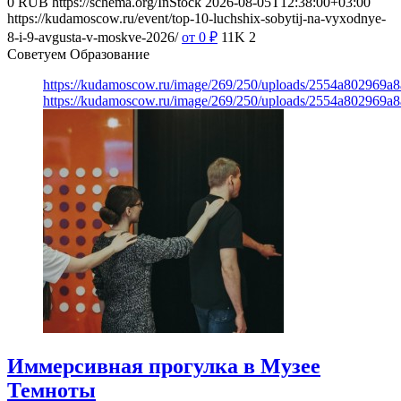
0
RUB
https://schema.org/InStock
2026-08-05T12:38:00+03:00
https://kudamoscow.ru/event/top-10-luchshix-sobytij-na-vyxodnye-
8-i-9-avgusta-v-moskve-2026/
от 0
₽
11K
2
Советуем Образование
https://kudamoscow.ru/image/269/250/uploads/2554a802969
https://kudamoscow.ru/image/269/250/uploads/2554a802969
Иммерсивная прогулка в Музее
Темноты