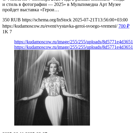
и стиль в фотографии — 2025» в Мультимедиа Арт Музее
пройдет выставка «Герои…
350
RUB
https://schema.org/InStock
2025-07-21T13:56:00+03:00
https://kudamoscow.ru/event/vystavka-geroi-svoego-vremeni/
700
₽
1K
7
https://kudamoscow.ru/image/255/255/uploads/8d5771e4d36
https://kudamoscow.ru/image/255/255/uploads/8d5771e4d36