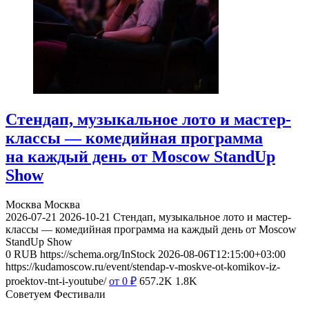
Стендап, музыкальное лото и мастер-
классы — комедийная программа
на каждый день от Moscow StandUp
Show
Москва
Москва
2026-07-21
2026-10-21
Стендап, музыкальное лото и мастер-
классы — комедийная программа на каждый день от Moscow
StandUp Show
0
RUB
https://schema.org/InStock
2026-08-06T12:15:00+03:00
https://kudamoscow.ru/event/stendap-v-moskve-ot-komikov-iz-
proektov-tnt-i-youtube/
от 0
₽
657.2K
1.8K
Советуем Фестивали