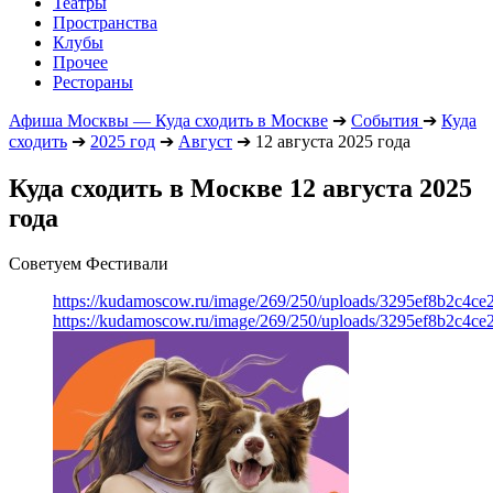
Театры
Пространства
Клубы
Прочее
Рестораны
Афиша Москвы — Куда сходить в Москве
➔
События
➔
Куда
сходить
➔
2025 год
➔
Август
➔
12 августа 2025 года
Куда сходить в Москве 12 августа 2025
года
Советуем Фестивали
https://kudamoscow.ru/image/269/250/uploads/3295ef8b2c4ce
https://kudamoscow.ru/image/269/250/uploads/3295ef8b2c4ce