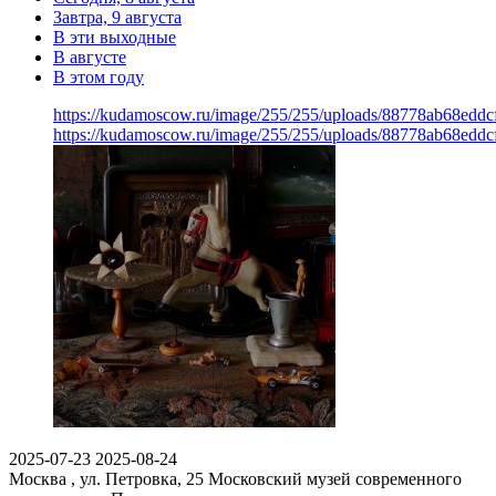
Завтра, 9 августа
В эти выходные
В августе
В этом году
https://kudamoscow.ru/image/255/255/uploads/88778ab68edd
https://kudamoscow.ru/image/255/255/uploads/88778ab68edd
2025-07-23
2025-08-24
Москва , ул. Петровка, 25
Московский музей современного