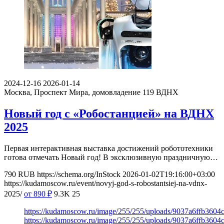
2024-12-16
2026-01-14
Москва, Проспект Мира, домовладение 119
ВДНХ
Новый год с «Робостанцией» на ВДНХ
2025
Первая интерактивная выставка достижений робототехники
готова отмечать Новый год! В эксклюзивную праздничную…
790
RUB
https://schema.org/InStock
2026-01-02T19:16:00+03:00
https://kudamoscow.ru/event/novyj-god-s-robostantsiej-na-vdnx-
2025/
от 890
₽
9.3K
25
https://kudamoscow.ru/image/255/255/uploads/9037a6ffb360
https://kudamoscow.ru/image/255/255/uploads/9037a6ffb360