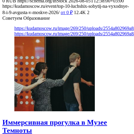
0
RUB
https://schema.org/InStock
2026-08-05T12:38:00+03:00
https://kudamoscow.ru/event/top-10-luchshix-sobytij-na-vyxodnye-
8-i-9-avgusta-v-moskve-2026/
от 0
₽
12.4K
2
Советуем Образование
https://kudamoscow.ru/image/269/250/uploads/2554a802969
https://kudamoscow.ru/image/269/250/uploads/2554a802969
Иммерсивная прогулка в Музее
Темноты