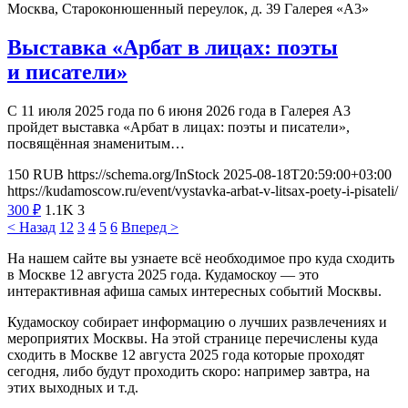
Москва, Староконюшенный переулок, д. 39
Галерея «А3»
Выставка «Арбат в лицах: поэты
и писатели»
С 11 июля 2025 года по 6 июня 2026 года в Галерея А3
пройдет выставка «Арбат в лицах: поэты и писатели»,
посвящённая знаменитым…
150
RUB
https://schema.org/InStock
2025-08-18T20:59:00+03:00
https://kudamoscow.ru/event/vystavka-arbat-v-litsax-poety-i-pisateli/
300
₽
1.1K
3
< Назад
1
2
3
4
5
6
Вперед >
На нашем сайте вы узнаете всё необходимое про куда сходить
в Москве 12 августа 2025 года. Кудамоскоу — это
интерактивная афиша самых интересных событий Москвы.
Кудамоскоу собирает информацию о лучших развлечениях и
мероприятих Москвы. На этой странице перечислены куда
сходить в Москве 12 августа 2025 года которые проходят
сегодня, либо будут проходить скоро: например завтра, на
этих выходных и т.д.