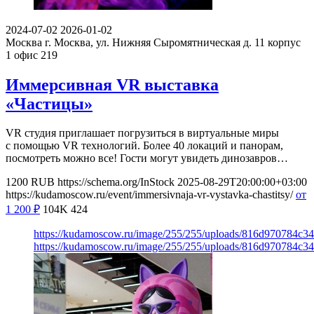
2024-07-02
2026-01-02
Москва
г. Москва, ул. Нижняя Сыромятническая д. 11 корпус
1 офис 219
Иммерсивная VR выставка
«Частицы»
VR студия приглашает погрузиться в виртуальные миры
с помощью VR технологий. Более 40 локаций и панорам,
посмотреть можно все! Гости могут увидеть динозавров…
1200
RUB
https://schema.org/InStock
2025-08-29T20:00:00+03:00
https://kudamoscow.ru/event/immersivnaja-vr-vystavka-chastitsy/
от
1 200
₽
104K
424
https://kudamoscow.ru/image/255/255/uploads/816d970784c
https://kudamoscow.ru/image/255/255/uploads/816d970784c