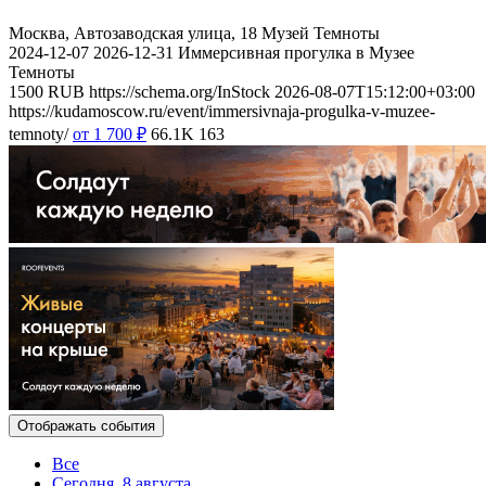
Москва, Автозаводская улица, 18
Музей Темноты
2024-12-07
2026-12-31
Иммерсивная прогулка в Музее
Темноты
1500
RUB
https://schema.org/InStock
2026-08-07T15:12:00+03:00
https://kudamoscow.ru/event/immersivnaja-progulka-v-muzee-
temnoty/
от 1 700
₽
66.1K
163
Отображать события
Все
Сегодня, 8 августа