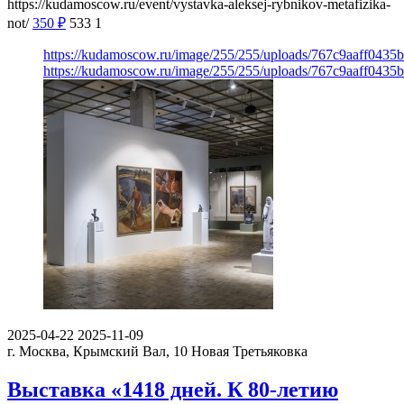
https://kudamoscow.ru/event/vystavka-aleksej-rybnikov-metafizika-
not/
350
₽
533
1
https://kudamoscow.ru/image/255/255/uploads/767c9aaff0435
https://kudamoscow.ru/image/255/255/uploads/767c9aaff0435
2025-04-22
2025-11-09
г. Москва, Крымский Вал, 10
Новая Третьяковка
Выставка «1418 дней. К 80-летию