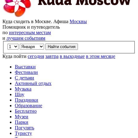
Куда сходить в Москве. Афиша
Москвы
Помощник и путеводитель
по
интересным местам
и
лучшим событиям
Куда пойти
сегодня
завтра
в выходные
в этом месяце
Выставки
Фестивали
С детьми
Активный отдых
Музыка
Шоу
Праздники
Образование
Бесплатно
Музеи
Парки
Погулять
Туристу