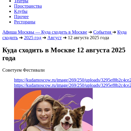
Театры
Пространства
Клубы
Прочее
Рестораны
Афиша Москвы — Куда сходить в Москве
➔
События
➔
Куда
сходить
➔
2025 год
➔
Август
➔
12 августа 2025 года
Куда сходить в Москве 12 августа 2025
года
Советуем Фестивали
https://kudamoscow.ru/image/269/250/uploads/3295ef8b2c4ce
https://kudamoscow.ru/image/269/250/uploads/3295ef8b2c4ce