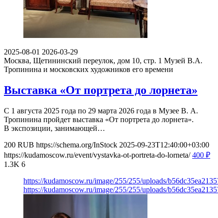
2025-08-01
2026-03-29
Москва, Щетининский переулок, дом 10, стр. 1
Музей В.А.
Тропинина и московских художников его времени
Выставка «От портрета до лорнета»
С 1 августа 2025 года по 29 марта 2026 года в Музее В. А.
Тропинина пройдет выставка «От портрета до лорнета».
В экспозиции, занимающей…
200
RUB
https://schema.org/InStock
2025-09-23T12:40:00+03:00
https://kudamoscow.ru/event/vystavka-ot-portreta-do-lorneta/
400
₽
1.3K
6
https://kudamoscow.ru/image/255/255/uploads/b56dc35ea213
https://kudamoscow.ru/image/255/255/uploads/b56dc35ea213