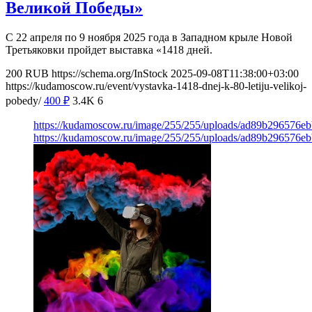
Великой Победы»
С 22 апреля по 9 ноября 2025 года в Западном крыле Новой
Третьяковки пройдет выставка «1418 дней.
200
RUB
https://schema.org/InStock
2025-09-08T11:38:00+03:00
https://kudamoscow.ru/event/vystavka-1418-dnej-k-80-letiju-velikoj-
pobedy/
400
₽
3.4K
6
https://kudamoscow.ru/image/255/255/uploads/ad89b296576e
https://kudamoscow.ru/image/255/255/uploads/ad89b296576e