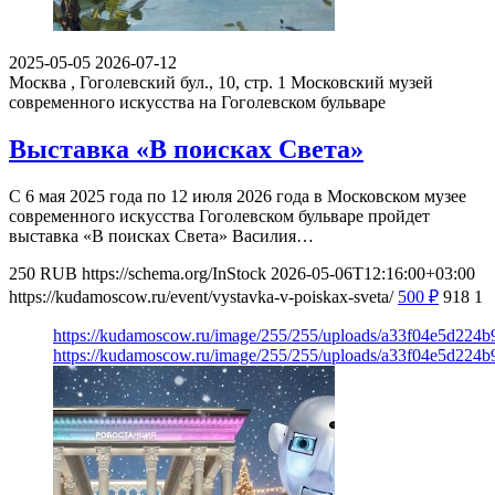
2025-05-05
2026-07-12
Москва , Гоголевский бул., 10, стр. 1
Московский музей
современного искусства на Гоголевском бульваре
Выставка «В поисках Света»
С 6 мая 2025 года по 12 июля 2026 года в Московском музее
современного искусства Гоголевском бульваре пройдет
выставка «В поисках Света» Василия…
250
RUB
https://schema.org/InStock
2026-05-06T12:16:00+03:00
https://kudamoscow.ru/event/vystavka-v-poiskax-sveta/
500
₽
918
1
https://kudamoscow.ru/image/255/255/uploads/a33f04e5d224
https://kudamoscow.ru/image/255/255/uploads/a33f04e5d224