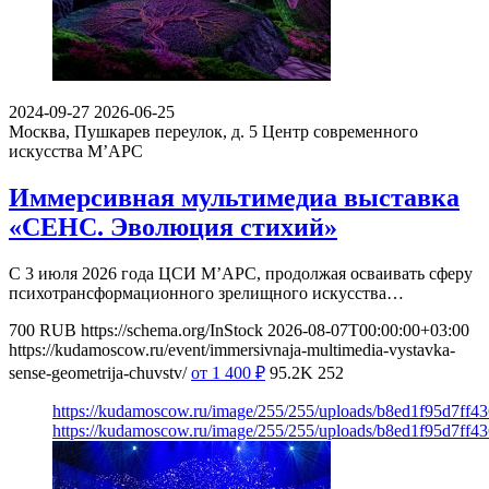
2024-09-27
2026-06-25
Москва, Пушкарев переулок, д. 5
Центр современного
искусства М’АРС
Иммерсивная мультимедиа выставка
«СЕНС. Эволюция стихий»
С 3 июля 2026 года ЦСИ М’АРС, продолжая осваивать сферу
психотрансформационного зрелищного искусства…
700
RUB
https://schema.org/InStock
2026-08-07T00:00:00+03:00
https://kudamoscow.ru/event/immersivnaja-multimedia-vystavka-
sense-geometrija-chuvstv/
от 1 400
₽
95.2K
252
https://kudamoscow.ru/image/255/255/uploads/b8ed1f95d7ff
https://kudamoscow.ru/image/255/255/uploads/b8ed1f95d7ff