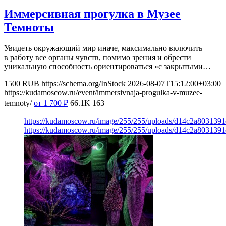
Иммерсивная прогулка в Музее
Темноты
Увидеть окружающий мир иначе, максимально включить
в работу все органы чувств, помимо зрения и обрести
уникальную способность ориентироваться «с закрытыми…
1500
RUB
https://schema.org/InStock
2026-08-07T15:12:00+03:00
https://kudamoscow.ru/event/immersivnaja-progulka-v-muzee-
temnoty/
от 1 700
₽
66.1K
163
https://kudamoscow.ru/image/255/255/uploads/d14c2a803139
https://kudamoscow.ru/image/255/255/uploads/d14c2a803139