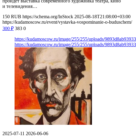
пройдет выставка современного художника театра, кино
и телевидения…
150
RUB
https://schema.org/InStock
2025-08-18T21:08:00+03:00
https://kudamoscow.ru/event/vystavka-vospominanie-o-buduschem/
300
₽
383
0
https://kudamoscow.ru/image/255/255/uploads/9893d8ab9393
https://kudamoscow.ru/image/255/255/uploads/9893d8ab9393
2025-07-11
2026-06-06