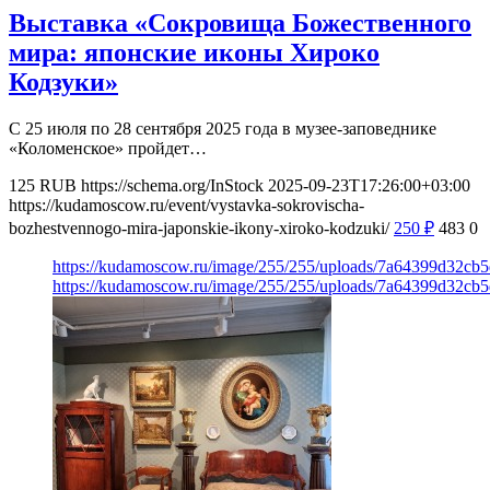
Выставка «Сокровища Божественного
мира: японские иконы Хироко
Кодзуки»
С 25 июля по 28 сентября 2025 года в музее-заповеднике
«Коломенское» пройдет…
125
RUB
https://schema.org/InStock
2025-09-23T17:26:00+03:00
https://kudamoscow.ru/event/vystavka-sokrovischa-
bozhestvennogo-mira-japonskie-ikony-xiroko-kodzuki/
250
₽
483
0
https://kudamoscow.ru/image/255/255/uploads/7a64399d32cb
https://kudamoscow.ru/image/255/255/uploads/7a64399d32cb