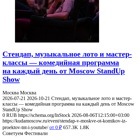
Стендап, музыкальное лото и мастер-
классы — комедийная программа
на каждый день от Moscow StandUp
Show
Москва
Москва
2026-07-21
2026-10-21
Стендап, музыкальное лото и мастер-
классы — комедийная программа на каждый день от Moscow
StandUp Show
0
RUB
https://schema.org/InStock
2026-08-06T12:15:00+03:00
https://kudamoscow.ru/event/stendap-v-moskve-ot-komikov-iz-
proektov-tnt-i-youtube/
от 0
₽
657.3K
1.8K
Советуем Фестивали