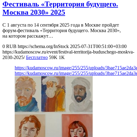
Фестиваль «Территория будущего.
Москва 2030» 2025
С 1 августа по 14 сентября 2025 года в Москве пройдет
форум-фестиваль «Территория будущего. Москва 2030»,
на котором расскажут…
0
RUB
https://schema.org/InStock
2025-07-31T00:51:00+03:00
https://kudamoscow.ru/event/festival-territorija-buduschego-moskva-
2030-2025/
Бесплатно
59K
1K
https://kudamoscow.ru/image/255/255/uploads/3bae715ae2da
https://kudamoscow.ru/image/255/255/uploads/3bae715ae2da