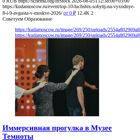
0
RUB
https://schema.org/InStock
2026-08-05T12:38:00+03:00
https://kudamoscow.ru/event/top-10-luchshix-sobytij-na-vyxodnye-
8-i-9-avgusta-v-moskve-2026/
от 0
₽
12.4K
2
Советуем Образование
https://kudamoscow.ru/image/269/250/uploads/2554a802969
https://kudamoscow.ru/image/269/250/uploads/2554a802969
Иммерсивная прогулка в Музее
Темноты