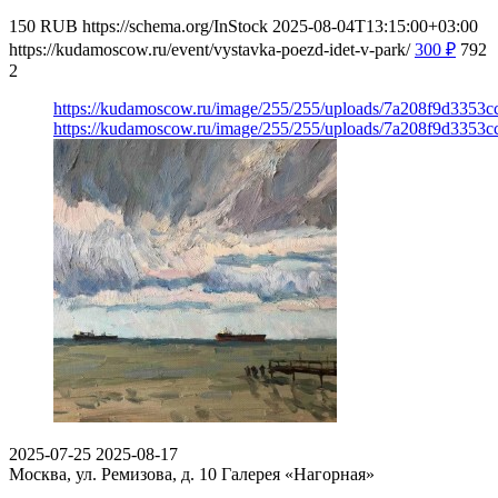
150
RUB
https://schema.org/InStock
2025-08-04T13:15:00+03:00
https://kudamoscow.ru/event/vystavka-poezd-idet-v-park/
300
₽
792
2
https://kudamoscow.ru/image/255/255/uploads/7a208f9d3353
https://kudamoscow.ru/image/255/255/uploads/7a208f9d3353
2025-07-25
2025-08-17
Москва, ул. Ремизова, д. 10
Галерея «Нагорная»