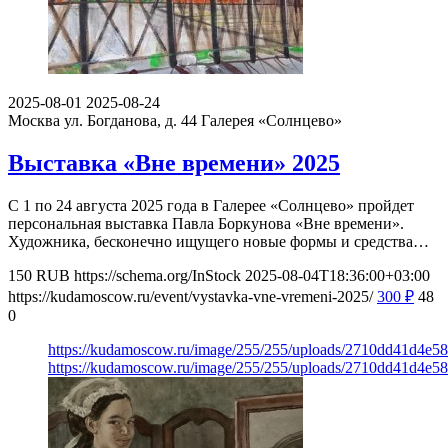
2025-08-01
2025-08-24
Москва ул. Богданова, д. 44
Галерея «Солнцево»
Выставка «Вне времени» 2025
С 1 по 24 августа 2025 года в Галерее «Солнцево» пройдет
персональная выставка Павла Боркунова «Вне времени».
Художника, бесконечно ищущего новые формы и средства…
150
RUB
https://schema.org/InStock
2025-08-04T18:36:00+03:00
https://kudamoscow.ru/event/vystavka-vne-vremeni-2025/
300
₽
48
0
https://kudamoscow.ru/image/255/255/uploads/2710dd41d4e
https://kudamoscow.ru/image/255/255/uploads/2710dd41d4e