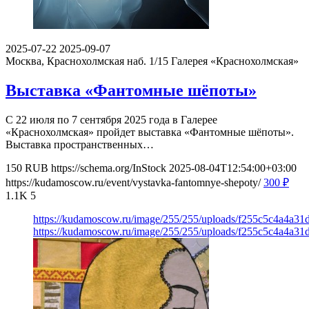
2025-07-22
2025-09-07
Москва, Краснохолмская наб. 1/15
Галерея «Краснохолмская»
Выставка «Фантомные шёпоты»
С 22 июля по 7 сентября 2025 года в Галерее
«Краснохолмская» пройдет выставка «Фантомные шёпоты».
Выставка пространственных…
150
RUB
https://schema.org/InStock
2025-08-04T12:54:00+03:00
https://kudamoscow.ru/event/vystavka-fantomnye-shepoty/
300
₽
1.1K
5
https://kudamoscow.ru/image/255/255/uploads/f255c5c4a4a3
https://kudamoscow.ru/image/255/255/uploads/f255c5c4a4a3