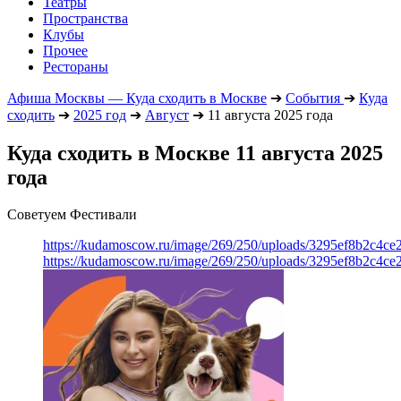
Театры
Пространства
Клубы
Прочее
Рестораны
Афиша Москвы — Куда сходить в Москве
➔
События
➔
Куда
сходить
➔
2025 год
➔
Август
➔
11 августа 2025 года
Куда сходить в Москве 11 августа 2025
года
Советуем Фестивали
https://kudamoscow.ru/image/269/250/uploads/3295ef8b2c4ce
https://kudamoscow.ru/image/269/250/uploads/3295ef8b2c4ce