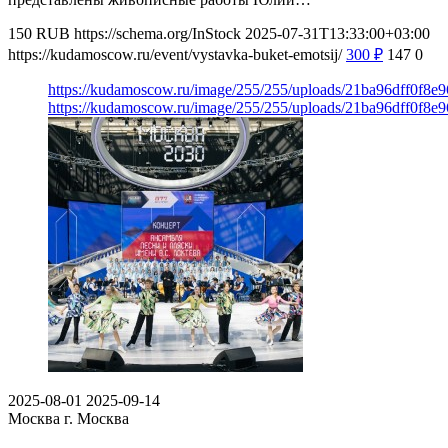
150
RUB
https://schema.org/InStock
2025-07-31T13:33:00+03:00
https://kudamoscow.ru/event/vystavka-buket-emotsij/
300
₽
147
0
https://kudamoscow.ru/image/255/255/uploads/21ba96dff0f8
https://kudamoscow.ru/image/255/255/uploads/21ba96dff0f8
2025-08-01
2025-09-14
Москва
г. Москва