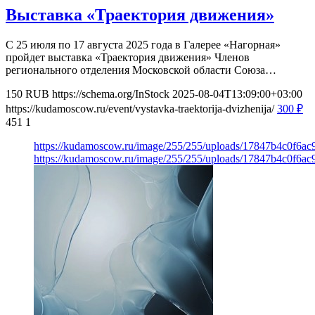
Выставка «Траектория движения»
С 25 июля по 17 августа 2025 года в Галерее «Нагорная»
пройдет выставка «Траектория движения» Членов
регионального отделения Московской области Союза…
150
RUB
https://schema.org/InStock
2025-08-04T13:09:00+03:00
https://kudamoscow.ru/event/vystavka-traektorija-dvizhenija/
300
₽
451
1
https://kudamoscow.ru/image/255/255/uploads/17847b4c0f6a
https://kudamoscow.ru/image/255/255/uploads/17847b4c0f6a