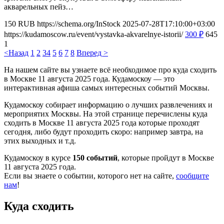
акварельных пейз…
150
RUB
https://schema.org/InStock
2025-07-28T17:10:00+03:00
https://kudamoscow.ru/event/vystavka-akvarelnye-istorii/
300
₽
645
1
<Назад
1
2
3
4
5
6
7
8
Вперед >
На нашем сайте вы узнаете всё необходимое про куда сходить
в Москве 11 августа 2025 года. Кудамоскоу — это
интерактивная афиша самых интересных событий Москвы.
Кудамоскоу собирает информацию о лучших развлечениях и
мероприятих Москвы. На этой странице перечислены куда
сходить в Москве 11 августа 2025 года которые проходят
сегодня, либо будут проходить скоро: например завтра, на
этих выходных и т.д.
Кудамоскоу в курсе
150 событий
, которые пройдут в Москве
11 августа 2025 года.
Если вы знаете о событии, которого нет на сайте,
сообщите
нам
!
Куда сходить