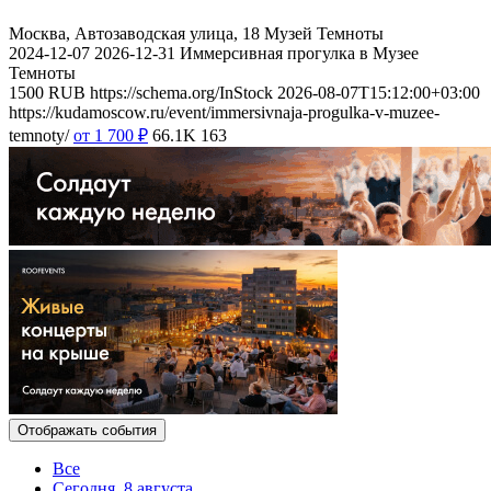
Москва, Автозаводская улица, 18
Музей Темноты
2024-12-07
2026-12-31
Иммерсивная прогулка в Музее
Темноты
1500
RUB
https://schema.org/InStock
2026-08-07T15:12:00+03:00
https://kudamoscow.ru/event/immersivnaja-progulka-v-muzee-
temnoty/
от 1 700
₽
66.1K
163
Отображать события
Все
Сегодня, 8 августа