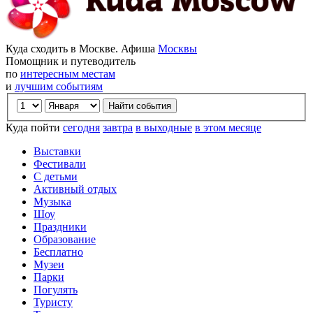
Куда сходить в Москве. Афиша
Москвы
Помощник и путеводитель
по
интересным местам
и
лучшим событиям
Куда пойти
сегодня
завтра
в выходные
в этом месяце
Выставки
Фестивали
С детьми
Активный отдых
Музыка
Шоу
Праздники
Образование
Бесплатно
Музеи
Парки
Погулять
Туристу