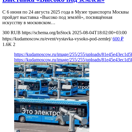
С 6 июня по 24 августа 2025 года в Музее транспорта Москвы
пройдет выставка «Высоко под землёй», посвящённая
искусству в московском…
300
RUB
https://schema.org/InStock
2025-08-04T18:02:00+03:00
https://kudamoscow.ru/event/vystavka-vysoko-pod-zemlej/
600
₽
1.6K
2
https://kudamoscow.ru/image/255/255/uploads/81e45e43ec1d
https://kudamoscow.ru/image/255/255/uploads/81e45e43ec1d