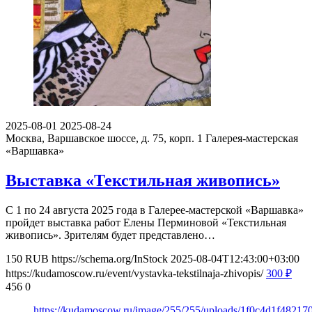
2025-08-01
2025-08-24
Москва, Варшавское шоссе, д. 75, корп. 1
Галерея-мастерская
«Варшавка»
Выставка «Текстильная живопись»
С 1 по 24 августа 2025 года в Галерее-мастерской «Варшавка»
пройдет выставка работ Елены Перминовой «Текстильная
живопись». Зрителям будет представлено…
150
RUB
https://schema.org/InStock
2025-08-04T12:43:00+03:00
https://kudamoscow.ru/event/vystavka-tekstilnaja-zhivopis/
300
₽
456
0
https://kudamoscow.ru/image/255/255/uploads/1f0c4d1f4821