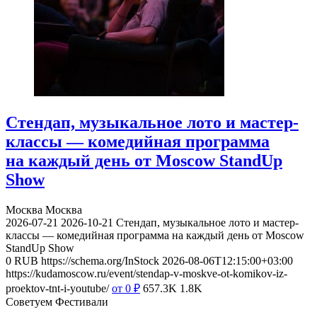
Стендап, музыкальное лото и мастер-
классы — комедийная программа
на каждый день от Moscow StandUp
Show
Москва
Москва
2026-07-21
2026-10-21
Стендап, музыкальное лото и мастер-
классы — комедийная программа на каждый день от Moscow
StandUp Show
0
RUB
https://schema.org/InStock
2026-08-06T12:15:00+03:00
https://kudamoscow.ru/event/stendap-v-moskve-ot-komikov-iz-
proektov-tnt-i-youtube/
от 0
₽
657.3K
1.8K
Советуем Фестивали