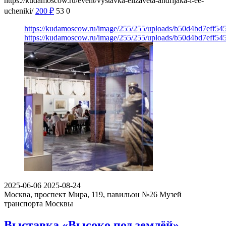
https://kudamoscow.ru/event/vystavka-elizaveta-andrijaka-i-ee-
ucheniki/
200
₽
53
0
https://kudamoscow.ru/image/255/255/uploads/b50d4bd7eff5
https://kudamoscow.ru/image/255/255/uploads/b50d4bd7eff5
2025-06-06
2025-08-24
Москва, проспект Мира, 119, павильон №26
Музей
транспорта Москвы
Выставка «Высоко под землёй»