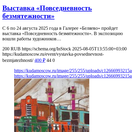
Выставка «Повседневность
безмятежности»
С 6 по 24 августа 2025 года в Галерее «Беляево» пройдет
выставка «Повседневность безмятежности». В экспозицию
вошли работы художников…
200
RUB
https://schema.org/InStock
2025-08-05T13:55:00+03:00
https://kudamoscow.ru/event/vystavka-povsednevnost-
bezmjatezhnosti/
400
₽
44
0
https://kudamoscow.ru/image/255/255/uploads/c1266699321
https://kudamoscow.ru/image/255/255/uploads/c1266699321