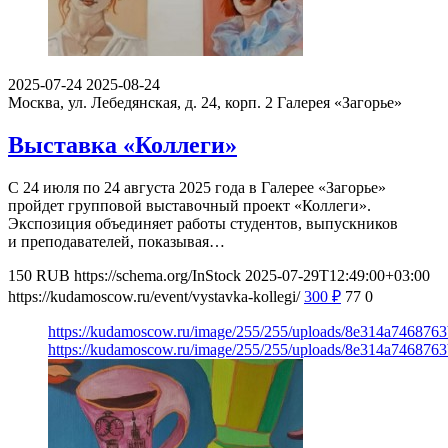
2025-07-24
2025-08-24
Москва, ул. Лебедянская, д. 24, корп. 2
Галерея «Загорье»
Выставка «Коллеги»
С 24 июля по 24 августа 2025 года в Галерее «Загорье»
пройдет групповой выставочный проект «Коллеги».
Экспозиция объединяет работы студентов, выпускников
и преподавателей, показывая…
150
RUB
https://schema.org/InStock
2025-07-29T12:49:00+03:00
https://kudamoscow.ru/event/vystavka-kollegi/
300
₽
77
0
https://kudamoscow.ru/image/255/255/uploads/8e314a746876
https://kudamoscow.ru/image/255/255/uploads/8e314a746876