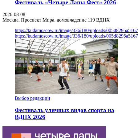
Фестиваль «Четыре Лапы Фест» 2026
2026-08-08
Москва, Проспект Мира, домовладение 119
ВДНХ
https://kudamoscow.ru/image/336/180/uploads/005d8295a516
https://kudamoscow.ru/image/336/180/uploads/005d8295a516
Выбор редакции
Фестиваль уличных видов спорта на
ВДНХ 2026