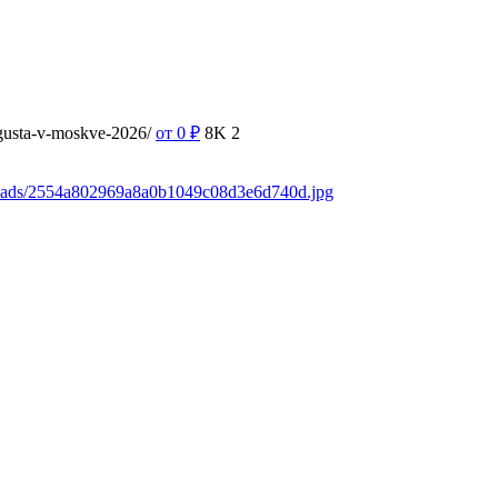
vgusta-v-moskve-2026/
от 0
₽
8K
2
loads/2554a802969a8a0b1049c08d3e6d740d.jpg