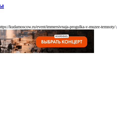
ты
https://kudamoscow.ru/event/immersivnaja-progulka-v-muzee-temnoty/