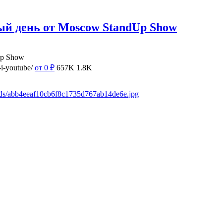
ый день от Moscow StandUp Show
Up Show
i-youtube/
от 0
₽
657K
1.8K
ads/abb4eeaf10cb6f8c1735d767ab14de6e.jpg