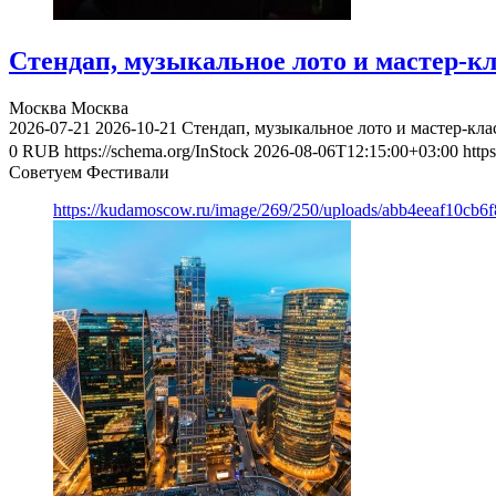
Стендап, музыкальное лото и мастер-к
Москва
Москва
2026-07-21
2026-10-21
Стендап, музыкальное лото и мастер-кл
0
RUB
https://schema.org/InStock
2026-08-06T12:15:00+03:00
http
Советуем Фестивали
https://kudamoscow.ru/image/269/250/uploads/abb4eeaf10cb