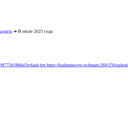
ходить
➔
В июле 2025 года
29f772b5866a5eefaad.jpg
https://kudamoscow.ru/image/269/250/uplo