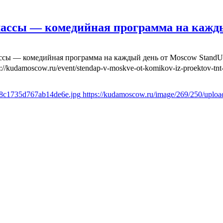
лассы — комедийная программа на кажд
ассы — комедийная программа на каждый день от Moscow Stand
s://kudamoscow.ru/event/stendap-v-moskve-ot-komikov-iz-proektov-tnt-
6f8c1735d767ab14de6e.jpg
https://kudamoscow.ru/image/269/250/uplo