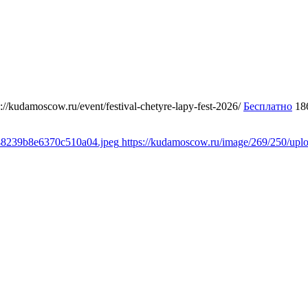
s://kudamoscow.ru/event/festival-chetyre-lapy-fest-2026/
Бесплатно
18
348239b8e6370c510a04.jpeg
https://kudamoscow.ru/image/269/250/up