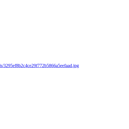
ads/3295ef8b2c4ce29f772b5866a5eefaad.jpg