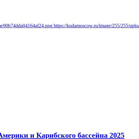
0ae90b74dda04164af24.png
https://kudamoscow.ru/image/255/255/up
мерики и Карибского бассейна 2025