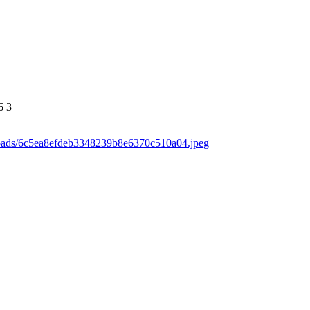
6
3
loads/6c5ea8efdeb3348239b8e6370c510a04.jpeg