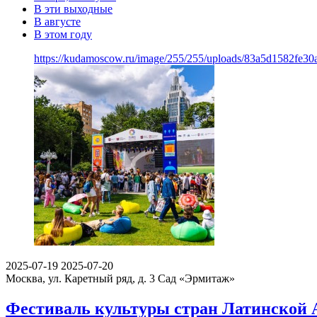
В эти выходные
В августе
В этом году
https://kudamoscow.ru/image/255/255/uploads/83a5d1582fe3
2025-07-19
2025-07-20
Москва, ул. Каретный ряд, д. 3
Сад «Эрмитаж»
Фестиваль культуры стран Латинской А