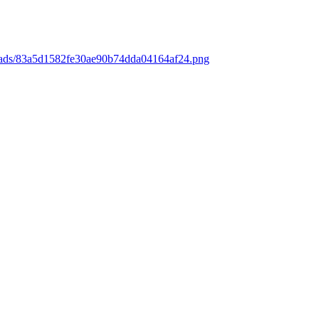
loads/83a5d1582fe30ae90b74dda04164af24.png