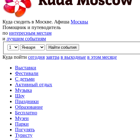
Куда сходить в Москве. Афиша
Москвы
Помощник и путеводитель
по
интересным местам
и
лучшим событиям
Куда пойти
сегодня
завтра
в выходные
в этом месяце
Выставки
Фестивали
С детьми
Активный отдых
Музыка
Шоу
Праздники
Образование
Бесплатно
Музеи
Парки
Погулять
Туристу