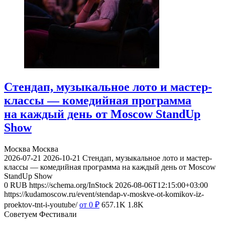
Стендап, музыкальное лото и мастер-
классы — комедийная программа
на каждый день от Moscow StandUp
Show
Москва
Москва
2026-07-21
2026-10-21
Стендап, музыкальное лото и мастер-
классы — комедийная программа на каждый день от Moscow
StandUp Show
0
RUB
https://schema.org/InStock
2026-08-06T12:15:00+03:00
https://kudamoscow.ru/event/stendap-v-moskve-ot-komikov-iz-
proektov-tnt-i-youtube/
от 0
₽
657.1K
1.8K
Советуем Фестивали