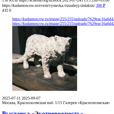
150
RUB
https://schema.org/InStock
2025-07-24T13:15:00+03:00
https://kudamoscow.ru/event/vystavka-vizualnyj-sintaksis/
300
₽
435
0
https://kudamoscow.ru/image/255/255/uploads/7629eac16a6
https://kudamoscow.ru/image/255/255/uploads/7629eac16a6
2025-07-11
2025-09-07
Москва, Краснохолмская наб. 1/15
Галерея «Краснохолмская»
Выставка «Экотревожность»