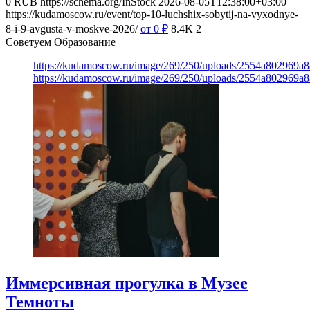
0
RUB
https://schema.org/InStock
2026-08-05T12:38:00+03:00
https://kudamoscow.ru/event/top-10-luchshix-sobytij-na-vyxodnye-
8-i-9-avgusta-v-moskve-2026/
от 0
₽
8.4K
2
Советуем Образование
https://kudamoscow.ru/image/269/250/uploads/2554a802969
https://kudamoscow.ru/image/269/250/uploads/2554a802969
Иммерсивная прогулка в Музее
Темноты