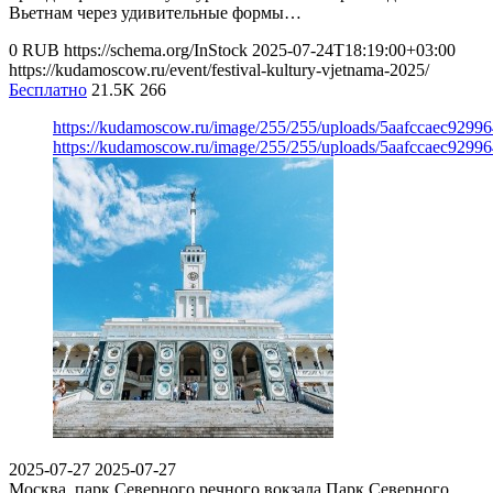
Вьетнам через удивительные формы…
0
RUB
https://schema.org/InStock
2025-07-24T18:19:00+03:00
https://kudamoscow.ru/event/festival-kultury-vjetnama-2025/
Бесплатно
21.5K
266
https://kudamoscow.ru/image/255/255/uploads/5aafccaec929
https://kudamoscow.ru/image/255/255/uploads/5aafccaec929
2025-07-27
2025-07-27
Москва, парк Северного речного вокзала
Парк Северного