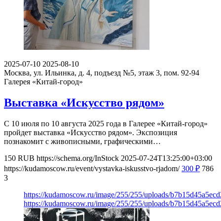
2025-07-10
2025-08-10
Москва, ул. Ильинка, д. 4, подъезд №5, этаж 3, пом. 92-94
Галерея «Китай-город»
Выставка «Искусство рядом»
С 10 июля по 10 августа 2025 года в Галерее «Китай-город»
пройдет выставка «Искусство рядом». Экспозиция
познакомит с живописными, графическими…
150
RUB
https://schema.org/InStock
2025-07-24T13:25:00+03:00
https://kudamoscow.ru/event/vystavka-iskusstvo-rjadom/
300
₽
786
3
https://kudamoscow.ru/image/255/255/uploads/b7b15d45a5ec
https://kudamoscow.ru/image/255/255/uploads/b7b15d45a5ec