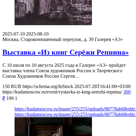
2025-07-10
2025-08-10
Москва, Староконюшенный переулок, д. 39
Галерея «А3»
Выставка «Из книг Серёжи Репнина»
С 10 июля по 10 августа 2025 года в Галерее «А3» пройдет
выставка члена Союза художников России и Творческого
Союза Художников России Сергея…
150
RUB
https://schema.org/InStock
2025-07-28T16:41:00+03:00
https://kudamoscow.ru/event/vystavka-iz-knig-serezhi-repnina/
300
₽
199
1
https://kudamoscow.ru/image/255/255/uploads/88778ab68edd
https://kudamoscow.ru/image/255/255/uploads/88778ab68edd