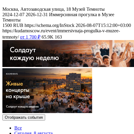
Москва, Автозаводская улица, 18
Музей Темноты
2024-12-07
2026-12-31
Иммерсивная прогулка в Музее
Темноты
1500
RUB
https://schema.org/InStock
2026-08-07T15:12:00+03:00
https://kudamoscow.ru/event/immersivnaja-progulka-v-muzee-
temnoty/
от 1 700
₽
65.9K
163
Отображать события
Все
Сегодня, 8 августа