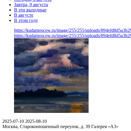
Завтра, 9 августа
В эти выходные
В августе
В этом году
https://kudamoscow.ru/image/255/255/uploads/894efd8d5a3
https://kudamoscow.ru/image/255/255/uploads/894efd8d5a3
2025-07-10
2025-08-10
Москва, Староконюшенный переулок, д. 39
Галерея «А3»