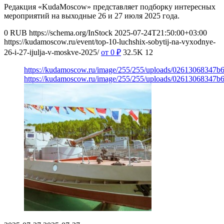
Редакция «KudaMoscow» представляет подборку интересных
мероприятий на выходные 26 и 27 июля 2025 года.
0
RUB
https://schema.org/InStock
2025-07-24T21:50:00+03:00
https://kudamoscow.ru/event/top-10-luchshix-sobytij-na-vyxodnye-
26-i-27-ijulja-v-moskve-2025/
от 0
₽
32.5K
12
https://kudamoscow.ru/image/255/255/uploads/02613068347b
https://kudamoscow.ru/image/255/255/uploads/02613068347b