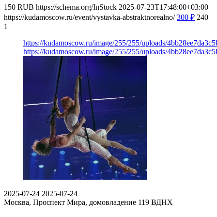
150
RUB
https://schema.org/InStock
2025-07-23T17:48:00+03:00
https://kudamoscow.ru/event/vystavka-abstraktnorealno/
300
₽
240
1
https://kudamoscow.ru/image/255/255/uploads/4bb28ee7da3c
https://kudamoscow.ru/image/255/255/uploads/4bb28ee7da3c
2025-07-24
2025-07-24
Москва, Проспект Мира, домовладение 119
ВДНХ