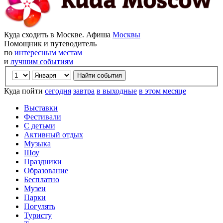
Куда сходить в Москве. Афиша
Москвы
Помощник и путеводитель
по
интересным местам
и
лучшим событиям
Куда пойти
сегодня
завтра
в выходные
в этом месяце
Выставки
Фестивали
С детьми
Активный отдых
Музыка
Шоу
Праздники
Образование
Бесплатно
Музеи
Парки
Погулять
Туристу