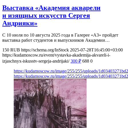
Выставка «Академия акварели
и изящных искусств Сергея
Андрияки»
С 10 июля по 10 августа 2025 года в Галерее «А3» пройдет
выставка работ студентов и выпускников Академии…
150
RUB
https://schema.org/InStock
2025-07-28T16:45:00+03:00
https://kudamoscow.ru/event/vystavka-akademija-akvareli-i-
izjaschnyx-iskusstv-sergeja-andrijaki/
300
₽
688
0
https://kudamoscow.ru/image/255/255/uploads/1d03403271b
https://kudamoscow.ru/image/255/255/uploads/1d03403271b