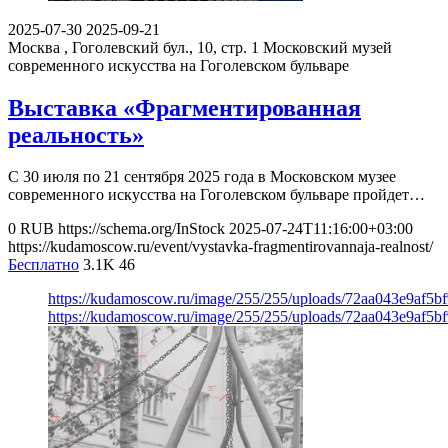
2025-07-30
2025-09-21
Москва , Гоголевский бул., 10, стр. 1
Московский музей
современного искусства на Гоголевском бульваре
Выставка «Фрагментированная
реальность»
С 30 июля по 21 сентября 2025 года в Московском музее
современного искусства на Гоголевском бульваре пройдет…
0
RUB
https://schema.org/InStock
2025-07-24T11:16:00+03:00
https://kudamoscow.ru/event/vystavka-fragmentirovannaja-realnost/
Бесплатно
3.1K
46
https://kudamoscow.ru/image/255/255/uploads/72aa043e9af5
https://kudamoscow.ru/image/255/255/uploads/72aa043e9af5