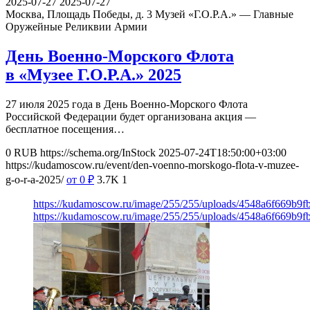
2025-07-27
2025-07-27
Москва, Площадь Победы, д. 3
Музей «Г.О.Р.А.» — Главные
Оружейные Реликвии Армии
День Военно-Морского Флота
в «Музее Г.О.Р.А.» 2025
27 июля 2025 года в День Военно-Морского Флота
Российской Федерации будет организована акция —
бесплатное посещения…
0
RUB
https://schema.org/InStock
2025-07-24T18:50:00+03:00
https://kudamoscow.ru/event/den-voenno-morskogo-flota-v-muzee-
g-o-r-a-2025/
от 0
₽
3.7K
1
https://kudamoscow.ru/image/255/255/uploads/4548a6f669b9f
https://kudamoscow.ru/image/255/255/uploads/4548a6f669b9f