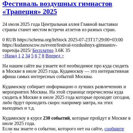
Фестиваль воздушных гимнастов
«Трапеция» 2025
24 июля 2025 года Центральная аллея Главной выставки
страны станет местом встречи атлетов из разных стран.
0
RUB
https://schema.org/InStock
2025-07-23T17:29:00+03:00
https://kudamoscow.ru/event/festival-vozdushnyx-gimnastov-
trapetsija-2025/
Бесплатно
3.6K
35
<Назад
1
2
3
4
5
6
7
8
Вперед >
На нашем сайте вы узнаете всё необходимое про куда сходить
в Москве в июле 2025 года. Кудамоскоу — это интерактивная
афиша самых интересных событий Москвы.
Кудамоскоу собирает информацию о лучших развлечениях и
мероприятих Москвы. На этой странице перечислены куда
сходить в Москве в июле 2025 года которые проходят сегодня,
либо будут проходить скоро: например завтра, на этих
выходных и т.д.
Кудамоскоу в курсе
230 событий
, которые пройдут в Москве в
июле 2025 года.
Если вы знаете о событии, которого нет на сайте,
сообщите