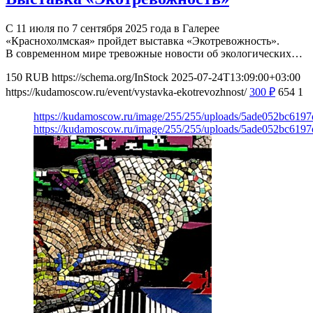
С 11 июля по 7 сентября 2025 года в Галерее
«Краснохолмская» пройдет выставка «Экотревожность».
В современном мире тревожные новости об экологических…
150
RUB
https://schema.org/InStock
2025-07-24T13:09:00+03:00
https://kudamoscow.ru/event/vystavka-ekotrevozhnost/
300
₽
654
1
https://kudamoscow.ru/image/255/255/uploads/5ade052bc619
https://kudamoscow.ru/image/255/255/uploads/5ade052bc619