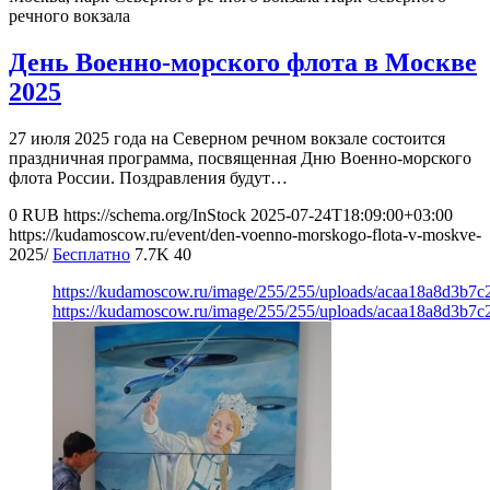
речного вокзала
День Военно-морского флота в Москве
2025
27 июля 2025 года на Северном речном вокзале состоится
праздничная программа, посвященная Дню Военно-морского
флота России. Поздравления будут…
0
RUB
https://schema.org/InStock
2025-07-24T18:09:00+03:00
https://kudamoscow.ru/event/den-voenno-morskogo-flota-v-moskve-
2025/
Бесплатно
7.7K
40
https://kudamoscow.ru/image/255/255/uploads/acaa18a8d3b7
https://kudamoscow.ru/image/255/255/uploads/acaa18a8d3b7