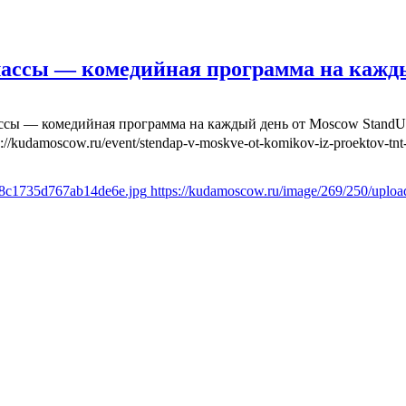
лассы — комедийная программа на кажд
ассы — комедийная программа на каждый день от Moscow Stand
s://kudamoscow.ru/event/stendap-v-moskve-ot-komikov-iz-proektov-tnt-
6f8c1735d767ab14de6e.jpg
https://kudamoscow.ru/image/269/250/uplo