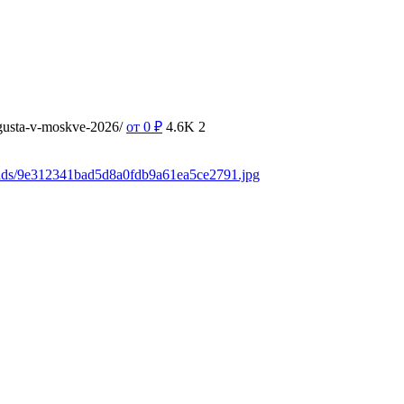
vgusta-v-moskve-2026/
от 0
₽
4.6K
2
oads/9e312341bad5d8a0fdb9a61ea5ce2791.jpg