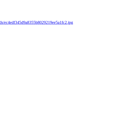
oads/ec4edf345d9a8355b8029219ee5a1fc2.jpg