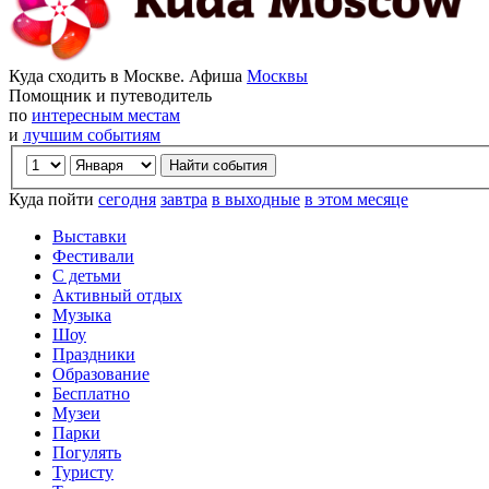
Куда сходить в Москве. Афиша
Москвы
Помощник и путеводитель
по
интересным местам
и
лучшим событиям
Куда пойти
сегодня
завтра
в выходные
в этом месяце
Выставки
Фестивали
С детьми
Активный отдых
Музыка
Шоу
Праздники
Образование
Бесплатно
Музеи
Парки
Погулять
Туристу