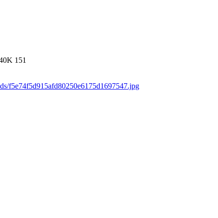
40K
151
oads/f5e74f5d915afd80250e6175d1697547.jpg