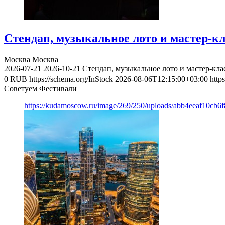
Стендап, музыкальное лото и мастер-к
Москва
Москва
2026-07-21
2026-10-21
Стендап, музыкальное лото и мастер-кл
0
RUB
https://schema.org/InStock
2026-08-06T12:15:00+03:00
http
Советуем Фестивали
https://kudamoscow.ru/image/269/250/uploads/abb4eeaf10cb