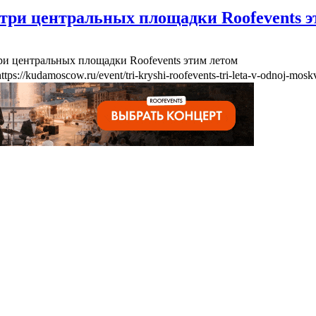
три центральных площадки Roofevents э
ри центральных площадки Roofevents этим летом
https://kudamoscow.ru/event/tri-kryshi-roofevents-tri-leta-v-odnoj-mosk