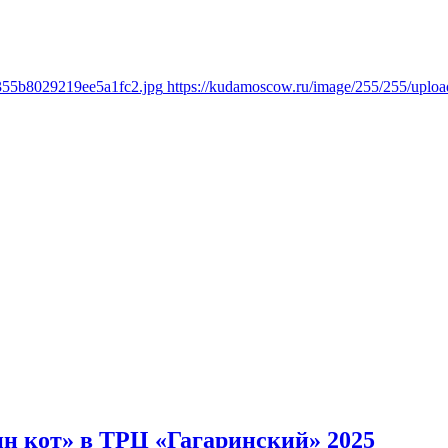
8355b8029219ee5a1fc2.jpg
https://kudamoscow.ru/image/255/255/upl
 кот» в ТРЦ «Гагаринский» 2025