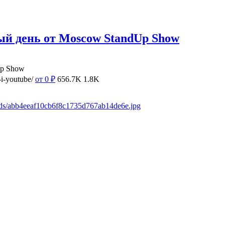
ый день от Moscow StandUp Show
Up Show
i-youtube/
от 0
₽
656.7K
1.8K
ads/abb4eeaf10cb6f8c1735d767ab14de6e.jpg