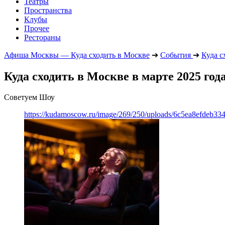
Театры
Пространства
Клубы
Прочее
Рестораны
Афиша Москвы — Куда сходить в Москве
➔
События
➔
Куда с
Куда сходить в Москве в марте 2025 год
Советуем Шоу
https://kudamoscow.ru/image/269/250/uploads/6c5ea8efdeb3