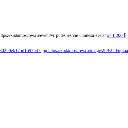
https://kudamoscow.ru/event/vr-puteshestvie-chudesa-sveta/
от 1 200
₽
fd80250e6175d1697547.jpg
https://kudamoscow.ru/image/269/250/upl