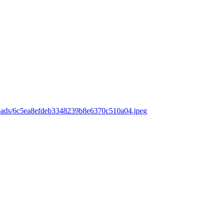
loads/6c5ea8efdeb3348239b8e6370c510a04.jpeg