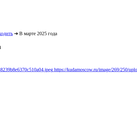
ходить
➔
В марте 2025 года
а
348239b8e6370c510a04.jpeg
https://kudamoscow.ru/image/269/250/up