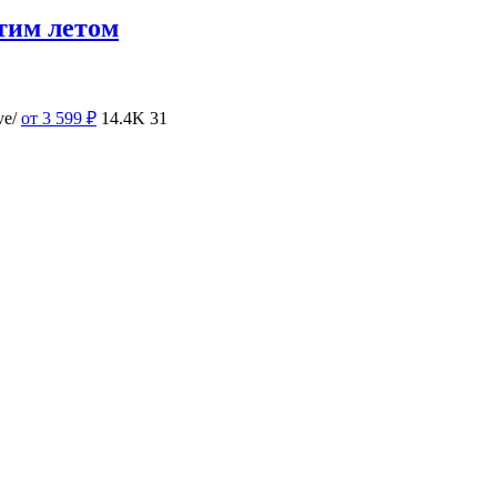
тим летом
ve/
от 3 599
₽
14.4K
31