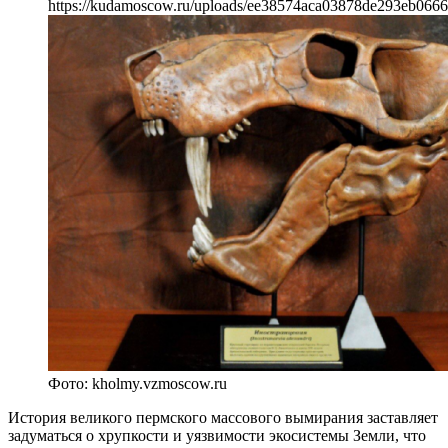
https://kudamoscow.ru/uploads/ee38574aca03878de293eb066
Фото: kholmy.vzmoscow.ru
История великого пермского массового вымирания заставляет
задуматься о хрупкости и уязвимости экосистемы Земли, что