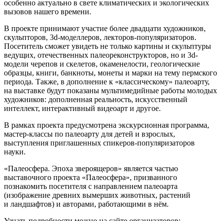
особенно актуально в свете климатических и экологических
вызовов нашего времени.
В проекте принимают участие более двадцати художников,
скульпторов, 3d-моделлеров, лекторов-популяризаторов.
Посетитель сможет увидеть не только картины и скульптуры
ведущих, отечественных палеореконструкторов, но и 3d-
модели черепов и скелетов, окаменелости, геологические
образцы, книги, банкноты, монеты и марки на тему пермского
периода. Также, в дополнение к «классическому» палеоарту,
на выставке будут показаны мультимедийные работы молодых
художников: дополненная реальность, искусственный
интеллект, интерактивный видеоарт и другое.
В рамках проекта предусмотрена экскурсионная программа,
мастер-классы по палеоарту для детей и взрослых,
выступления приглашенных спикеров-популяризаторов
науки.
«Палеосфера. Эпоха звероящеров» является частью
выставочного проекта «Палеосфера», призванного
познакомить посетителя с направлением палеоарта
(изображение древних вымерших животных, растений
и ландшафтов) и авторами, работающими в нём.
Узнать подробности можно на сайте организаторов: