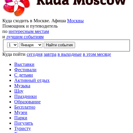
Куда сходить в Москве. Афиша
Москвы
Помощник и путеводитель
по
интересным местам
и
лучшим событиям
Куда пойти
сегодня
завтра
в выходные
в этом месяце
Выставки
Фестивали
С детьми
Активный отдых
Музыка
Шоу
Праздники
Образование
Бесплатно
Музеи
Парки
Погулять
Туристу