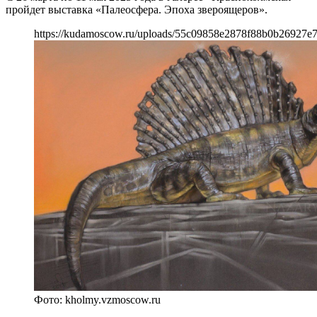
пройдет выставка «Палеосфера. Эпоха звероящеров».
https://kudamoscow.ru/uploads/55c09858e2878f88b0b26927e
Фото: kholmy.vzmoscow.ru