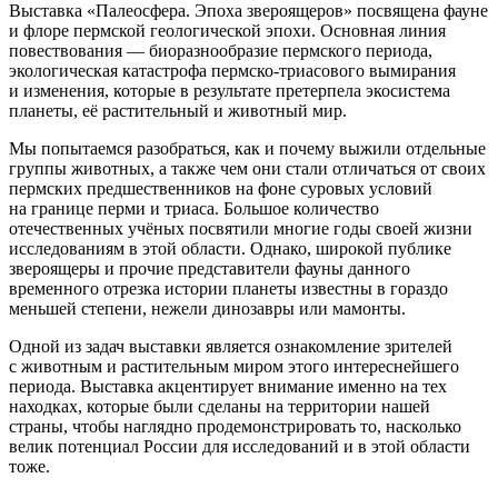
Выставка «Палеосфера. Эпоха звероящеров» посвящена фауне
и флоре пермской геологической эпохи. Основная линия
повествования — биоразнообразие пермского периода,
экологическая катастрофа пермско-триасового вымирания
и изменения, которые в результате претерпела экосистема
планеты, её растительный и животный мир.
Мы попытаемся разобраться, как и почему выжили отдельные
группы животных, а также чем они стали отличаться от своих
пермских предшественников на фоне суровых условий
на границе перми и триаса. Большое количество
отечественных учёных посвятили многие годы своей жизни
исследованиям в этой области. Однако, широкой публике
звероящеры и прочие представители фауны данного
временного отрезка истории планеты известны в гораздо
меньшей степени, нежели динозавры или мамонты.
Одной из задач выставки является ознакомление зрителей
с животным и растительным миром этого интереснейшего
периода. Выставка акцентирует внимание именно на тех
находках, которые были сделаны на территории нашей
страны, чтобы наглядно продемонстрировать то, насколько
велик потенциал России для исследований и в этой области
тоже.