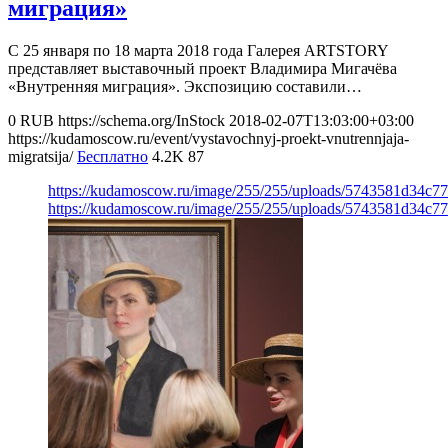
миграция»
С 25 января по 18 марта 2018 года Галерея ARTSTORY
представляет выставочный проект Владимира Мигачёва
«Внутренняя миграция». Экспозицию составили…
0
RUB
https://schema.org/InStock
2018-02-07T13:03:00+03:00
https://kudamoscow.ru/event/vystavochnyj-proekt-vnutrennjaja-
migratsija/
Бесплатно
4.2K
87
https://kudamoscow.ru/image/255/255/uploads/5743581d34c7
https://kudamoscow.ru/image/255/255/uploads/5743581d34c7