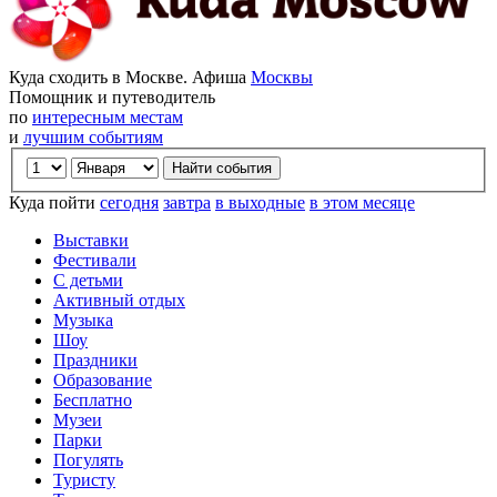
Куда сходить в Москве. Афиша
Москвы
Помощник и путеводитель
по
интересным местам
и
лучшим событиям
Куда пойти
сегодня
завтра
в выходные
в этом месяце
Выставки
Фестивали
С детьми
Активный отдых
Музыка
Шоу
Праздники
Образование
Бесплатно
Музеи
Парки
Погулять
Туристу