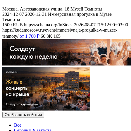
Москва, Автозаводская улица, 18
Музей Темноты
2024-12-07
2026-12-31
Иммерсивная прогулка в Музее
Темноты
1500
RUB
https://schema.org/InStock
2026-08-07T15:12:00+03:00
https://kudamoscow.ru/event/immersivnaja-progulka-v-muzee-
temnoty/
от 1 700
₽
66.3K
165
Отображать события
Все
Сегодня, 9 августа