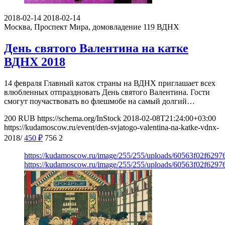
2018-02-14
2018-02-14
Москва, Проспект Мира, домовладение 119
ВДНХ
День святого Валентина на катке
ВДНХ 2018
14 февраля Главный каток страны на ВДНХ приглашает всех
влюбленных отпраздновать День святого Валентина. Гости
смогут поучаствовать во флешмобе на самый долгий…
200
RUB
https://schema.org/InStock
2018-02-08T21:24:00+03:00
https://kudamoscow.ru/event/den-svjatogo-valentina-na-katke-vdnx-
2018/
450
₽
756
2
https://kudamoscow.ru/image/255/255/uploads/60563f02f629
https://kudamoscow.ru/image/255/255/uploads/60563f02f629