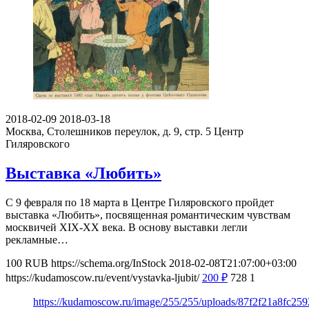
2018-02-09
2018-03-18
Москва, Столешников переулок, д. 9, стр. 5
Центр
Гиляровского
Выставка «Любить»
C 9 февраля по 18 марта в Центре Гиляровского пройдет
выставка «Любить», посвященная романтическим чувствам
москвичей XIX-XX века. В основу выставки легли
рекламные…
100
RUB
https://schema.org/InStock
2018-02-08T21:07:00+03:00
https://kudamoscow.ru/event/vystavka-ljubit/
200
₽
728
1
https://kudamoscow.ru/image/255/255/uploads/87f2f21a8fc25