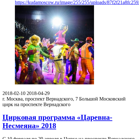
https://kudamoscow.ru/image/255/255/uploads/87f2f21a8fc25
2018-02-10
2018-04-29
г. Москва, проспект Вернадского, 7
Большой Московский
цирк на проспекте Вернадского
Цирковая программа «Царевна-
Несмеяна» 2018
С 10 февраля по 29 апреля в Цирке на проспекте Вернадского