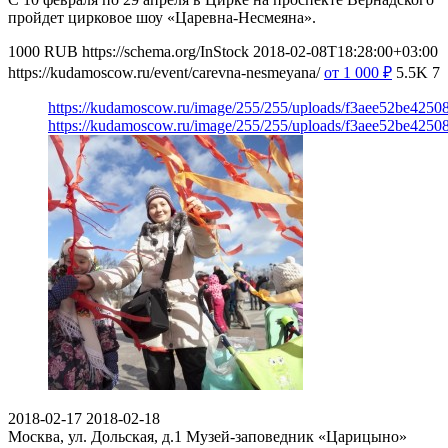
пройдет цирковое шоу «Царевна-Несмеяна».
1000
RUB
https://schema.org/InStock
2018-02-08T18:28:00+03:00
https://kudamoscow.ru/event/carevna-nesmeyana/
от 1 000
₽
5.5K
7
https://kudamoscow.ru/image/255/255/uploads/f3aee52be425
https://kudamoscow.ru/image/255/255/uploads/f3aee52be425
2018-02-17
2018-02-18
Москва, ул. Дольская, д.1
Музей-заповедник «Царицыно»