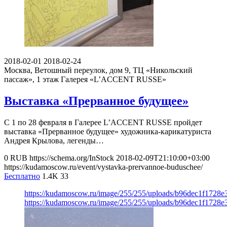
2018-02-01
2018-02-24
Москва, Ветошный переулок, дом 9, ТЦ «Никольский
пассаж», 1 этаж
Галерея «L’ACCENT RUSSE»
Выставка «Прерванное будущее»
С 1 по 28 февраля в Галерее L’ACCENT RUSSE пройдет
выставка «Прерванное будущее» художника-карикатуриста
Андрея Крылова, легенды…
0
RUB
https://schema.org/InStock
2018-02-09T21:10:00+03:00
https://kudamoscow.ru/event/vystavka-prervannoe-buduschee/
Бесплатно
1.4K
33
https://kudamoscow.ru/image/255/255/uploads/b96dec1f1728
https://kudamoscow.ru/image/255/255/uploads/b96dec1f1728