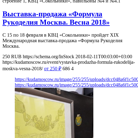
строение 1, КВЦ «Сокольники», павильоны №4 и №4.1
Выставка-продажа «Формула
Рукоделия Москва. Весна 2018»
С 15 по 18 февраля в КВЦ «Сокольники» пройдет XIX
Международная выставка-продажа «Формула Рукоделия
Москва.
250
RUB
https://schema.org/InStock
2018-02-11T00:03:00+03:00
https://kudamoscow.ru/event/vystavka-prodazha-formula-rukodelija-
moskva-vesna-2018/
от 250
₽
686
4
https://kudamoscow.ru/image/255/255/uploads/dcc048a6f1c5
https://kudamoscow.ru/image/255/255/uploads/dcc048a6f1c5