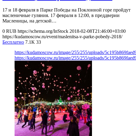
17 и 18 февраля в Парке Победы на Поклонной горе пройдут
масленичные гуляния. 17 февраля в 12:00, в преддверии
Масленицы, на детской…
0
RUB
https://schema.org/InStock
2018-02-08T21:46:00+03:00
https://kudamoscow.ru/event/maslenitsa-v-parke-pobedy-2018/
Бесплатно
7.1K
33
https://kudamoscow.ru/image/255/255/uploads/5c195b869faed
https://kudamoscow.ru/image/255/255/uploads/5c195b869faed