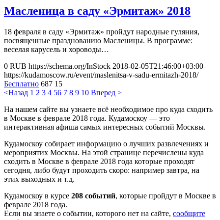
Масленица в саду «Эрмитаж» 2018
18 февраля в саду «Эрмитаж» пройдут народные гуляния,
посвященные празднованию Масленицы. В программе:
веселая карусель и хороводы…
0
RUB
https://schema.org/InStock
2018-02-05T21:46:00+03:00
https://kudamoscow.ru/event/maslenitsa-v-sadu-ermitazh-2018/
Бесплатно
687
15
<Назад
1
2
3
4
5
6
7
8
9
10
Вперед >
На нашем сайте вы узнаете всё необходимое про куда сходить
в Москве в феврале 2018 года. Кудамоскоу — это
интерактивная афиша самых интересных событий Москвы.
Кудамоскоу собирает информацию о лучших развлечениях и
мероприятих Москвы. На этой странице перечислены куда
сходить в Москве в феврале 2018 года которые проходят
сегодня, либо будут проходить скоро: например завтра, на
этих выходных и т.д.
Кудамоскоу в курсе
208 событий
, которые пройдут в Москве в
феврале 2018 года.
Если вы знаете о событии, которого нет на сайте,
сообщите