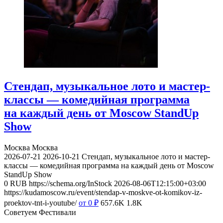
Стендап, музыкальное лото и мастер-
классы — комедийная программа
на каждый день от Moscow StandUp
Show
Москва
Москва
2026-07-21
2026-10-21
Стендап, музыкальное лото и мастер-
классы — комедийная программа на каждый день от Moscow
StandUp Show
0
RUB
https://schema.org/InStock
2026-08-06T12:15:00+03:00
https://kudamoscow.ru/event/stendap-v-moskve-ot-komikov-iz-
proektov-tnt-i-youtube/
от 0
₽
657.6K
1.8K
Советуем Фестивали