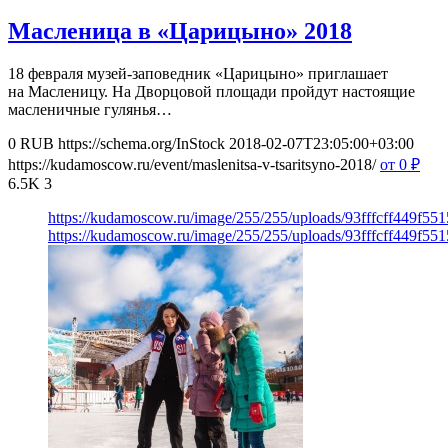
Масленица в «Царицыно» 2018
18 февраля музей-заповедник «Царицыно» приглашает
на Масленицу. На Дворцовой площади пройдут настоящие
масленичные гулянья…
0
RUB
https://schema.org/InStock
2018-02-07T23:05:00+03:00
https://kudamoscow.ru/event/maslenitsa-v-tsaritsyno-2018/
от 0
₽
6.5K
3
https://kudamoscow.ru/image/255/255/uploads/93fffcff449f5
https://kudamoscow.ru/image/255/255/uploads/93fffcff449f5