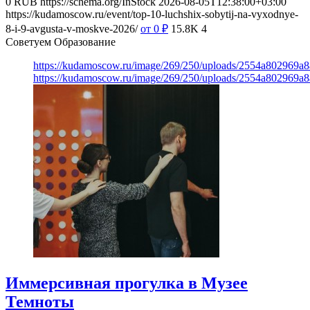
0
RUB
https://schema.org/InStock
2026-08-05T12:38:00+03:00
https://kudamoscow.ru/event/top-10-luchshix-sobytij-na-vyxodnye-
8-i-9-avgusta-v-moskve-2026/
от 0
₽
15.8K
4
Советуем Образование
https://kudamoscow.ru/image/269/250/uploads/2554a802969
https://kudamoscow.ru/image/269/250/uploads/2554a802969
Иммерсивная прогулка в Музее
Темноты