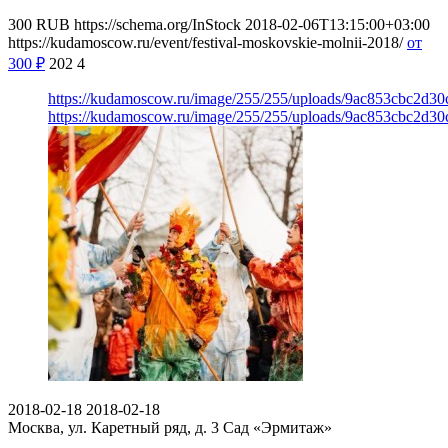
300
RUB
https://schema.org/InStock
2018-02-06T13:15:00+03:00
https://kudamoscow.ru/event/festival-moskovskie-molnii-2018/
от
300
₽
202
4
https://kudamoscow.ru/image/255/255/uploads/9ac853cbc2d3
https://kudamoscow.ru/image/255/255/uploads/9ac853cbc2d3
2018-02-18
2018-02-18
Москва, ул. Каретный ряд, д. 3
Сад «Эрмитаж»