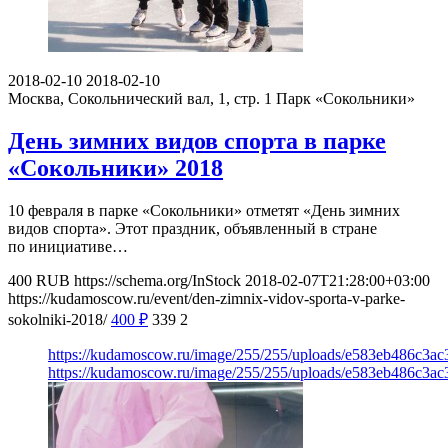
2018-02-10
2018-02-10
Москва, Сокольнический вал, 1, стр. 1
Парк «Сокольники»
День зимних видов спорта в парке
«Сокольники» 2018
10 февраля в парке «Сокольники» отметят «День зимних
видов спорта». Этот праздник, объявленный в стране
по инициативе…
400
RUB
https://schema.org/InStock
2018-02-07T21:28:00+03:00
https://kudamoscow.ru/event/den-zimnix-vidov-sporta-v-parke-
sokolniki-2018/
400
₽
339
2
https://kudamoscow.ru/image/255/255/uploads/e583eb486c3ac
https://kudamoscow.ru/image/255/255/uploads/e583eb486c3ac