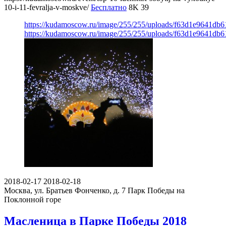
10-i-11-fevralja-v-moskve/
Бесплатно
8K
39
https://kudamoscow.ru/image/255/255/uploads/f63d1e9641db
https://kudamoscow.ru/image/255/255/uploads/f63d1e9641db
2018-02-17
2018-02-18
Москва, ул. Братьев Фонченко, д. 7
Парк Победы на
Поклонной горе
Масленица в Парке Победы 2018