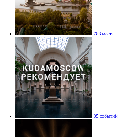
783 места
35 событий