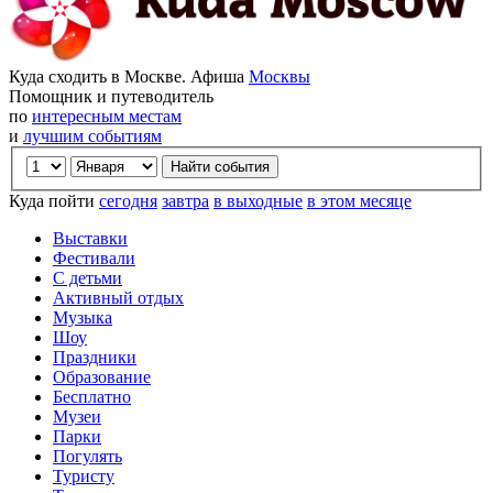
Куда сходить в Москве. Афиша
Москвы
Помощник и путеводитель
по
интересным местам
и
лучшим событиям
Куда пойти
сегодня
завтра
в выходные
в этом месяце
Выставки
Фестивали
С детьми
Активный отдых
Музыка
Шоу
Праздники
Образование
Бесплатно
Музеи
Парки
Погулять
Туристу