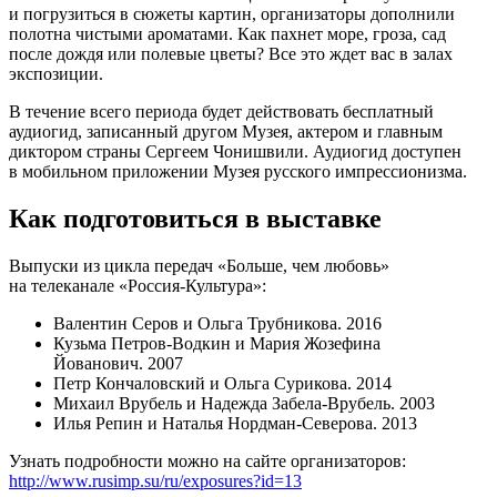
и погрузиться в сюжеты картин, организаторы дополнили
полотна чистыми ароматами. Как пахнет море, гроза, сад
после дождя или полевые цветы? Все это ждет вас в залах
экспозиции.
В течение всего периода будет действовать бесплатный
аудиогид, записанный другом Музея, актером и главным
диктором страны Сергеем Чонишвили. Аудиогид доступен
в мобильном приложении Музея русского импрессионизма.
Как подготовиться в выставке
Выпуски из цикла передач «Больше, чем любовь»
на телеканале «Россия-Культура»:
Валентин Серов и Ольга Трубникова. 2016
Кузьма Петров-Водкин и Мария Жозефина
Йованович. 2007
Петр Кончаловский и Ольга Сурикова. 2014
Михаил Врубель и Надежда Забела-Врубель. 2003
Илья Репин и Наталья Нордман-Северова. 2013
Узнать подробности можно на сайте организаторов:
http://www.rusimp.su/ru/exposures?id=13