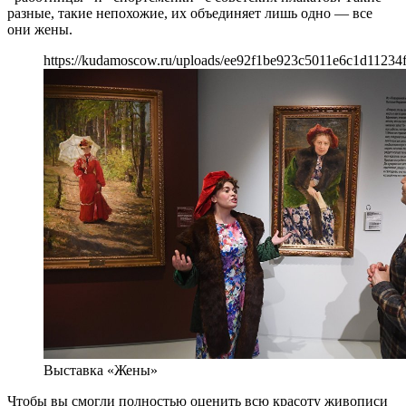
разные, такие непохожие, их объединяет лишь одно — все
они жены.
https://kudamoscow.ru/uploads/ee92f1be923c5011e6c1d11234
Выставка «Жены»
Чтобы вы смогли полностью оценить всю красоту живописи