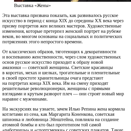
Выставка «Жены»
Эта выставка призвана показать, как развивалось русское
искусство в период с конца XIX до середины XX века через
призму портретов жен великих мастеров. Художественные
изменения, которые претерпел женский портрет на рубеже
веков, во многом основаны на социальных и политических
потрясениях этого непростого времени.
От классических образов, тяготеющих к декоративности
и воспеванию женственности, через слом художественных
основ русское искусство приходит к образу новой
амазонки — советской женщины. Светские красавицы
в корсетах, мехах и шелках, трогательные и пленительные
в своей простоте хранительницы очага предстают
на портретах конца XIX века. Им на смену приходят
решительные революционерки, женщины с прямыми
взглядами и крутым разворот плеч — они строят новый мир
наравне с мужчинами.
На экскурсиях вы узнаете, зачем Илью Репина жена кормила
котлетами из сена, как Маргарита Коненкова, советская
шпионка и любовница Эйнштейна, повлияла на создание
атомной бомбы и кто был прототипом той самой
«работницы» и «спортсменки» с советских плакатов. Такие