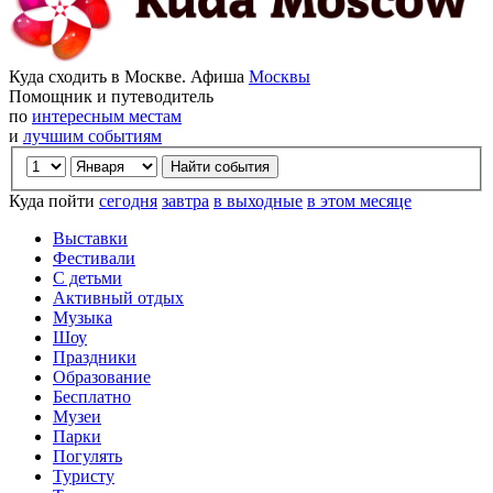
Куда сходить в Москве. Афиша
Москвы
Помощник и путеводитель
по
интересным местам
и
лучшим событиям
Куда пойти
сегодня
завтра
в выходные
в этом месяце
Выставки
Фестивали
С детьми
Активный отдых
Музыка
Шоу
Праздники
Образование
Бесплатно
Музеи
Парки
Погулять
Туристу