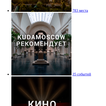
783 места
35 событий