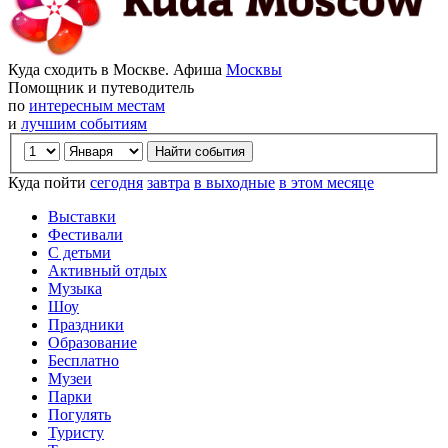
Куда сходить в Москве. Афиша
Москвы
Помощник и путеводитель
по
интересным местам
и
лучшим событиям
Куда пойти
сегодня
завтра
в выходные
в этом месяце
Выставки
Фестивали
С детьми
Активный отдых
Музыка
Шоу
Праздники
Образование
Бесплатно
Музеи
Парки
Погулять
Туристу