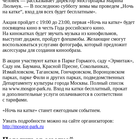
человек — рассказывает директор Мосгорпарка Марина
Люльчук. — В последнюю субботу зимы мы проведем „Ночь
на катке“, вход для всех будет бесплатным».
Акция пройдет с 19:00 до 23:00, первая «Ночь на катке» будет
посвящена кино в честь Года российского кино.
На кинокатках будет звучать музыка из кинофильмов,
выступят диджеи, пройдут флешмобы. Желающие смогут
воспользоваться услугами фотографа, который предложит
аксессуары для создания кинообраза.
В акции участвуют катки в Парке Горького, саду «Эрмитаж»,
Саду им. Баумана, Красной Пресне, Сокольниках,
Измайловском, Таганском, Гончаровском, Воронцовском
парках, парке Фили и других парках, подведомственных
Департаменту культуры города Москвы. Полный список
на www.mosgor-park.ru. Вход на катки бесплатный, прокат
и дополнительные услуги оплачиваются в соответствии
с тарифами.
«Ночь на катке» станет ежегодным событием.
Узнать подробности можно на сайте организаторов:
http://mosgor-park.ru