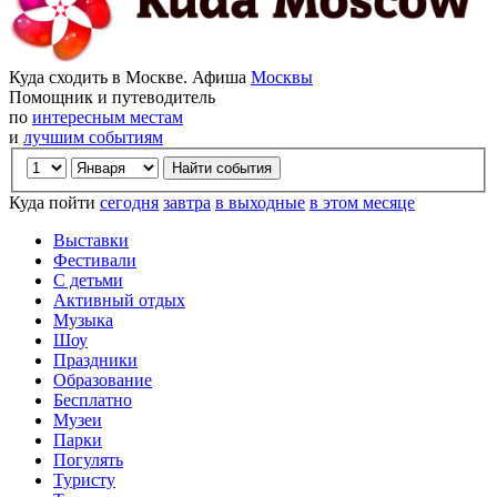
Куда сходить в Москве. Афиша
Москвы
Помощник и путеводитель
по
интересным местам
и
лучшим событиям
Куда пойти
сегодня
завтра
в выходные
в этом месяце
Выставки
Фестивали
С детьми
Активный отдых
Музыка
Шоу
Праздники
Образование
Бесплатно
Музеи
Парки
Погулять
Туристу