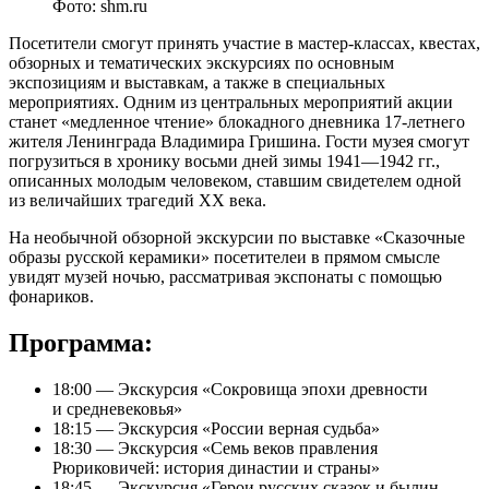
Фото: shm.ru
Посетители смогут принять участие в мастер-классах, квестах,
обзорных и тематических экскурсиях по основным
экспозициям и выставкам, а также в специальных
мероприятиях. Одним из центральных мероприятий акции
станет «медленное чтение» блокадного дневника 17-летнего
жителя Ленинграда Владимира Гришина. Гости музея смогут
погрузиться в хронику восьми дней зимы 1941—1942 гг.,
описанных молодым человеком, ставшим свидетелем одной
из величайших трагедий XX века.
На необычной обзорной экскурсии по выставке «Сказочные
образы русской керамики» посетителеи в прямом смысле
увидят музей ночью, рассматривая экспонаты с помощью
фонариков.
Программа:
18:00 — Экскурсия «Сокровища эпохи древности
и средневековья»
18:15 — Экскурсия «России верная судьба»
18:30 — Экскурсия «Семь веков правления
Рюриковичей: история династии и страны»
18:45 — Экскурсия «Герои русских сказок и былин