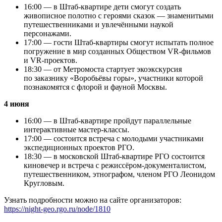
16:00 — в Штаб-квартире дети смогут создать
живописное полотно с героями сказок — знаменитыми
путешественниками и увлечёнными наукой
персонажами.
17:00 — гости Штаб-квартиры смогут испытать полное
погружение в мир созданных Обществом VR-фильмов
и VR-проектов.
18:30 — от Метромоста стартует экоэкскурсия
по заказнику «Воробьёвы горы», участники которой
познакомятся с флорой и фауной Москвы.
4 июня
16:00 — в Штаб-квартире пройдут параллельные
интерактивные мастер-классы.
17:00 — состоится встреча с молодыми участниками
экспедиционных проектов РГО.
18:30 — в московской Штаб-квартире РГО состоится
киновечер и встреча с режиссёром-документалистом,
путешественником, этнографом, членом РГО Леонидом
Кругловым.
Узнать подробности можно на сайте организаторов:
https://night-geo.rgo.ru/node/1810