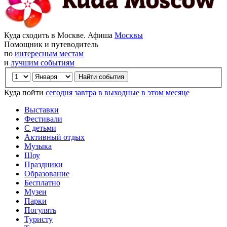
Куда сходить в Москве. Афиша
Москвы
Помощник и путеводитель
по
интересным местам
и
лучшим событиям
Куда пойти
сегодня
завтра
в выходные
в этом месяце
Выставки
Фестивали
С детьми
Активный отдых
Музыка
Шоу
Праздники
Образование
Бесплатно
Музеи
Парки
Погулять
Туристу