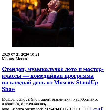
2026-07-21
2026-10-21
Москва
Москва
Стендап, музыкальное лото и мастер-
классы — комедийная программа
на каждый день от Moscow StandUp
Show
Moscow StandUp Show дарит развлечения на любой вкус
и кошелёк, от стендап шоу…
https://schema.org/InStock
2026-08-06T12:15:00+03:00
0
от 0
₽