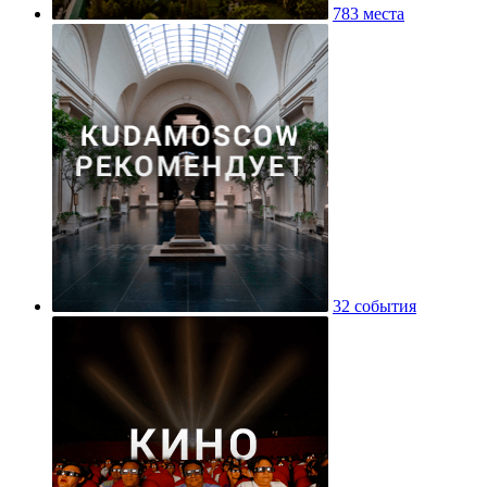
783 места
32 события