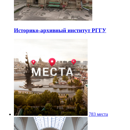
Историко-архивный институт РГГУ
783 места