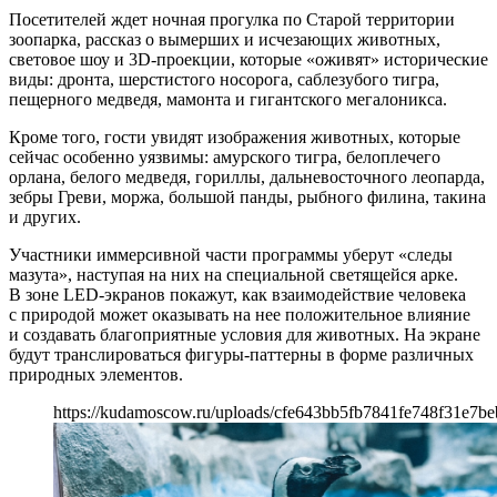
Посетителей ждет ночная прогулка по Старой территории
зоопарка, рассказ о вымерших и исчезающих животных,
световое шоу и 3D-проекции, которые «оживят» исторические
виды: дронта, шерстистого носорога, саблезубого тигра,
пещерного медведя, мамонта и гигантского мегалоникса.
Кроме того, гости увидят изображения животных, которые
сейчас особенно уязвимы: амурского тигра, белоплечего
орлана, белого медведя, гориллы, дальневосточного леопарда,
зебры Греви, моржа, большой панды, рыбного филина, такина
и других.
Участники иммерсивной части программы уберут «следы
мазута», наступая на них на специальной светящейся арке.
В зоне LED-экранов покажут, как взаимодействие человека
с природой может оказывать на нее положительное влияние
и создавать благоприятные условия для животных. На экране
будут транслироваться фигуры-паттерны в форме различных
природных элементов.
https://kudamoscow.ru/uploads/cfe643bb5fb7841fe748f31e7b