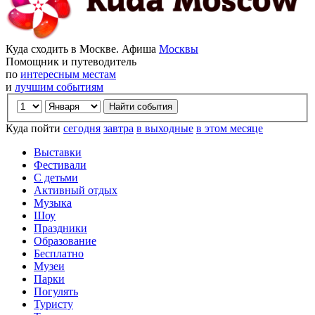
Куда сходить в Москве. Афиша
Москвы
Помощник и путеводитель
по
интересным местам
и
лучшим событиям
Куда пойти
сегодня
завтра
в выходные
в этом месяце
Выставки
Фестивали
С детьми
Активный отдых
Музыка
Шоу
Праздники
Образование
Бесплатно
Музеи
Парки
Погулять
Туристу