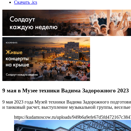
Скачать .ics
9 мая в Музее техники Вадима Задорожного 2023
9 мая 2023 года Музей техники Вадима Задорожного подготов
и танковый расчет, выступление музыкальной группы, веселые 
https://kudamoscow.ru/uploads/949b6a9efe67d5fd472167c384