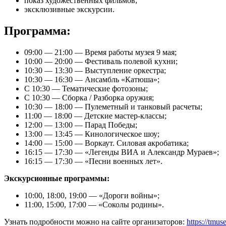
показ художественных фильмов;
эксклюзивные экскурсии.
Программа:
09:00 — 21:00 — Время работы музея 9 мая;
10:00 — 20:00 — Фестиваль полевой кухни;
10:30 — 13:30 — Выступление оркестра;
10:30 — 16:30 — Ансамбль «Катюша»;
С 10:30 — Тематические фотозоны;
С 10:30 — Сборка / Разборка оружия;
10:30 — 18:00 — Пулеметный и танковый расчеты;
11:00 — 18:00 — Детские мастер-классы;
12:00 — 13:00 — Парад Победы;
13:00 — 13:45 — Кинологическое шоу;
14:00 — 15:00 — Воркаут. Силовая акробатика;
16:15 — 17:30 — «Легенды ВИА и Александр Мураев»;
16:15 — 17:30 — «Песни военных лет».
Экскурсионные программы:
10:00, 18:00, 19:00 — «Дороги войны»;
11:00, 15:00, 17:00 — «Соколы родины».
Узнать подробности можно на сайте организаторов:
https://tmu