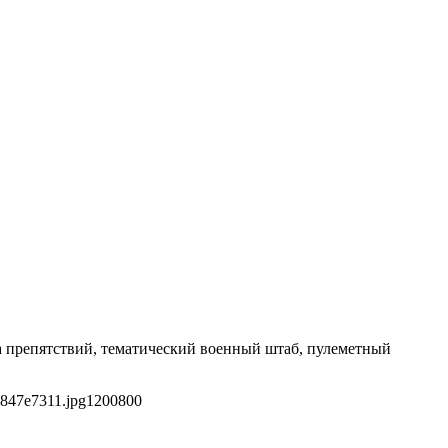
а препятствий, тематический военный штаб, пулеметный
3847e7311.jpg
1200
800