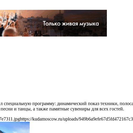
ил специальную программу: динамический показ техники, полос
песни и танцы, а также памятные сувениры для всех гостей.
7e7311.jpg
https://kudamoscow.ru/uploads/949b6a9efe67d5fd472167c