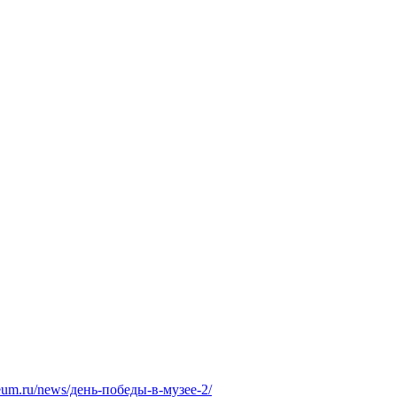
seum.ru/news/день-победы-в-музее-2/