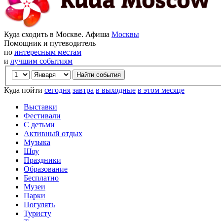
Куда сходить в Москве. Афиша
Москвы
Помощник и путеводитель
по
интересным местам
и
лучшим событиям
Куда пойти
сегодня
завтра
в выходные
в этом месяце
Выставки
Фестивали
С детьми
Активный отдых
Музыка
Шоу
Праздники
Образование
Бесплатно
Музеи
Парки
Погулять
Туристу