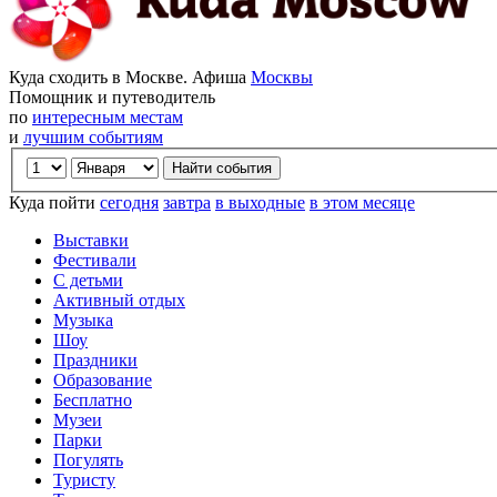
Куда сходить в Москве. Афиша
Москвы
Помощник и путеводитель
по
интересным местам
и
лучшим событиям
Куда пойти
сегодня
завтра
в выходные
в этом месяце
Выставки
Фестивали
С детьми
Активный отдых
Музыка
Шоу
Праздники
Образование
Бесплатно
Музеи
Парки
Погулять
Туристу