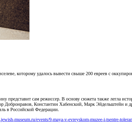
елеве, которому удалось вывести свыше 200 евреев с оккупиров
ну представит сам режиссер. В основу сюжета также легла исто
дор Добронравов, Константин Хабенский, Марк Эйдельштейн и д
иль в Российской Федерации.
.jewish-museum.ru/events/9-maya-v-evreyskom-muzee-i-tsentre-toleran