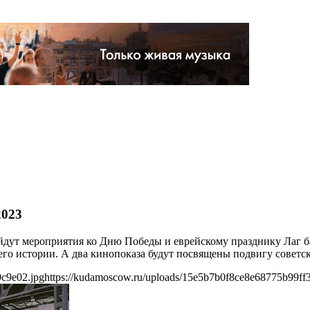
2023
ойдут мероприятия ко Дню Победы и еврейскому празднику Лаг б
его истории. А два кинопоказа будут посвящены подвигу советс
9c9e02.jpg
https://kudamoscow.ru/uploads/15e5b7b0f8ce8e68775b99ff