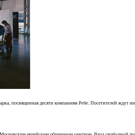
арка, посвященная десяти компаниям Ребе. Посетителей ждут инт
я Московским еврейским общинным центром. Вход свободный по