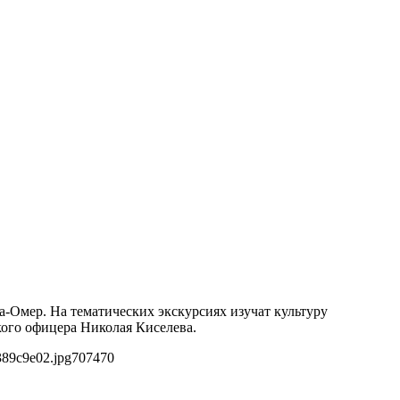
а-Омер. На тематических экскурсиях изучат культуру
кого офицера Николая Киселева.
389c9e02.jpg
707
470