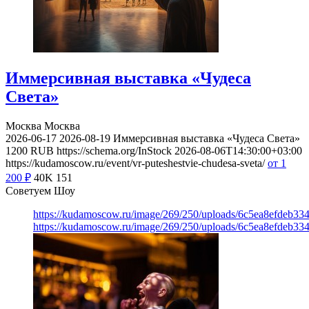
Иммерсивная выставка «Чудеса
Света»
Москва
Москва
2026-06-17
2026-08-19
Иммерсивная выставка «Чудеса Света»
1200
RUB
https://schema.org/InStock
2026-08-06T14:30:00+03:00
https://kudamoscow.ru/event/vr-puteshestvie-chudesa-sveta/
от 1
200
₽
40K
151
Советуем Шоу
https://kudamoscow.ru/image/269/250/uploads/6c5ea8efdeb3
https://kudamoscow.ru/image/269/250/uploads/6c5ea8efdeb3