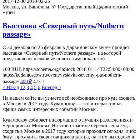
2017-12-30
2018-02-25
Москва, ул. Вавилова, 57
Государственный Дарвиновский
музей
Выставка «Северный путь/Nothern
passage»
С 30 декабря по 25 февраля в Дарвиновском музее пройдет
выставка «Северный путь/Nothern passage», на которой
представлены шелковые полотна американской…
100
RUB
https://schema.org/InStock
2018-01-14T22:54:00+03:00
https://kudamoscow.ru/event/vystavka-severnyj-put-nothern-
passage/
400
₽
473
1
< Назад
1
2
3
4
5
6
Вперед >
На нашем сайте вы узнаете всё необходимое про куда сходить
в Москве в 2017 году. Кудамоскоу — это интерактивная
афиша самых интересных событий Москвы.
Кудамоскоу собирает информацию о лучших развлечениях и
мероприятих Москвы. На этой странице перечислены куда
сходить в Москве в 2017 году которые проходят сегодня, либо
будут проходить скоро: например завтра, на этих выходных и