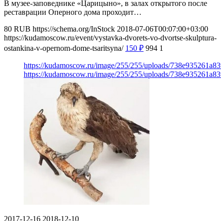
В музее-заповеднике «Царицыно», в залах открытого после
реставрации Оперного дома проходит…
80
RUB
https://schema.org/InStock
2018-07-06T00:07:00+03:00
https://kudamoscow.ru/event/vystavka-dvorets-vo-dvortse-skulptura-
ostankina-v-opernom-dome-tsaritsyna/
150
₽
994
1
https://kudamoscow.ru/image/255/255/uploads/738e935261a
https://kudamoscow.ru/image/255/255/uploads/738e935261a
2017-12-16
2018-12-10