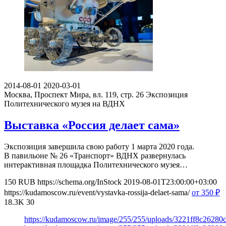
2014-08-01
2020-03-01
Москва, Проспект Мира, вл. 119, стр. 26
Экспозиция
Политехнического музея на ВДНХ
Выставка «Россия делает сама»
Экспозиция завершила свою работу 1 марта 2020 года.
В павильоне № 26 «Транспорт» ВДНХ развернулась
интерактивная площадка Политехнического музея…
150
RUB
https://schema.org/InStock
2019-08-01T23:00:00+03:00
https://kudamoscow.ru/event/vystavka-rossija-delaet-sama/
от 350
₽
18.3K
30
https://kudamoscow.ru/image/255/255/uploads/3221ff8c2628