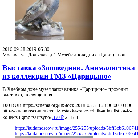
2016-09-28
2019-06-30
Москва, ул. Дольская, д.1
Музей-заповедник «Царицыно»
Выставка «Заповедник. Анималистика
из коллекции ГМЗ «Царицыно»
В Хлебном доме музея-заповедника «Царицыно» проходит
выставка, посвященная…
100
RUB
https://schema.org/InStock
2018-03-31T23:00:00+03:00
https://kudamoscow.ru/event/vystavka-zapovednik-animalistika-iz-
kollektsii-gmz-tsaritsyno/
350
₽
2.1K
1
https://kudamoscow.ru/image/255/255/uploads/5bff3cb61067
https://kudamoscow.ru/image/255/255/uploads/5bff3cb61067