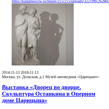
https://kudamoscow.ru/image/255/255/uploads/3221ff8c2628
2014-11-13
2018-11-13
Москва, ул. Дольская, д.1
Музей-заповедник «Царицыно»
Выставка «Дворец во дворце.
Скульптура Останкина в Оперном
доме Царицына»