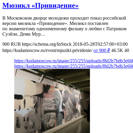
Мюзикл «Привидение»
В Московском дворце молодежи проходит показ российской
версии мюзикла «Привидение». Мюзикл поставлен
по знаменитому одноименному фильму о любви с Патриком
Суэйзи, Деми Мур…
900
RUB
https://schema.org/InStock
2018-05-28T02:57:00+03:00
https://kudamoscow.ru/event/mjuzikl-prividenie/
от 900
₽
46.5K
40
https://kudamoscow.ru/image/255/255/uploads/f8d2b7bdb3e6
https://kudamoscow.ru/image/255/255/uploads/f8d2b7bdb3e6