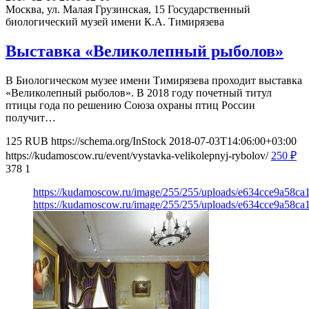
Москва, ул. Малая Грузинская, 15
Государственный
биологический музей имени К.А. Тимирязева
Выставка «Великолепный рыболов»
В Биологическом музее имени Тимирязева проходит выставка
«Великолепный рыболов». В 2018 году почетный титул
птицы года по решению Союза охраны птиц России
получит…
125
RUB
https://schema.org/InStock
2018-07-03T14:06:00+03:00
https://kudamoscow.ru/event/vystavka-velikolepnyj-rybolov/
250
₽
378
1
https://kudamoscow.ru/image/255/255/uploads/e634cce9a58c
https://kudamoscow.ru/image/255/255/uploads/e634cce9a58c