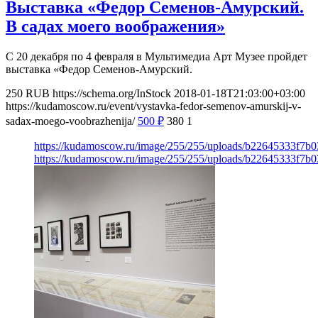
Выставка «Федор Семенов-Амурский.
В садах моего воображения»
С 20 декабря по 4 февраля в Мультимедиа Арт Музее пройдет
выставка «Федор Семенов-Амурский.
250
RUB
https://schema.org/InStock
2018-01-18T21:03:00+03:00
https://kudamoscow.ru/event/vystavka-fedor-semenov-amurskij-v-
sadax-moego-voobrazhenija/
500
₽
380
1
https://kudamoscow.ru/image/255/255/uploads/b22645333f7b
https://kudamoscow.ru/image/255/255/uploads/b22645333f7b