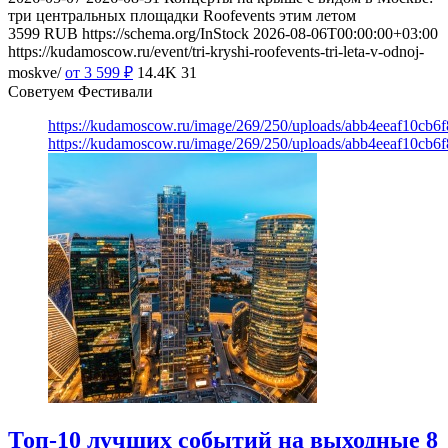
три центральных площадки Roofevents этим летом
3599
RUB
https://schema.org/InStock
2026-08-06T00:00:00+03:00
https://kudamoscow.ru/event/tri-kryshi-roofevents-tri-leta-v-odnoj-
moskve/
от 3 599
₽
14.4K
31
Советуем Фестивали
https://kudamoscow.ru/image/269/250/uploads/abb4eeaf10cb
https://kudamoscow.ru/image/269/250/uploads/abb4eeaf10cb
Топ-10 лучших событий на выходные 8