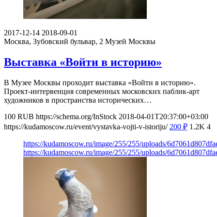
2017-12-14
2018-09-01
Москва, Зубовский бульвар, 2
Музей Москвы
Выставка «Войти в историю»
В Музее Москвы проходит выставка «Войти в историю».
Проект-интервенция современных московских паблик-арт
художников в пространства исторических…
100
RUB
https://schema.org/InStock
2018-04-01T20:37:00+03:00
https://kudamoscow.ru/event/vystavka-vojti-v-istoriju/
200
₽
1.2K
4
https://kudamoscow.ru/image/255/255/uploads/6d7061d807df
https://kudamoscow.ru/image/255/255/uploads/6d7061d807df