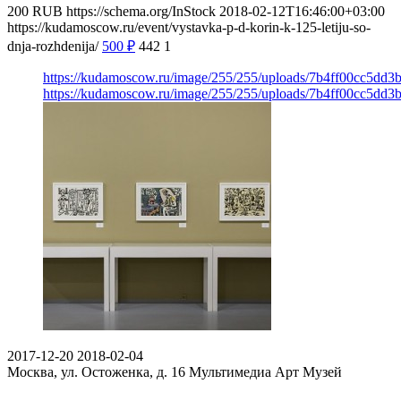
200
RUB
https://schema.org/InStock
2018-02-12T16:46:00+03:00
https://kudamoscow.ru/event/vystavka-p-d-korin-k-125-letiju-so-
dnja-rozhdenija/
500
₽
442
1
https://kudamoscow.ru/image/255/255/uploads/7b4ff00cc5dd3
https://kudamoscow.ru/image/255/255/uploads/7b4ff00cc5dd3
2017-12-20
2018-02-04
Москва, ул. Остоженка, д. 16
Мультимедиа Арт Музей