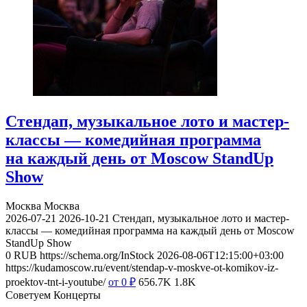
Стендап, музыкальное лото и мастер-
классы — комедийная программа
на каждый день от Moscow StandUp
Show
Москва
Москва
2026-07-21
2026-10-21
Стендап, музыкальное лото и мастер-
классы — комедийная программа на каждый день от Moscow
StandUp Show
0
RUB
https://schema.org/InStock
2026-08-06T12:15:00+03:00
https://kudamoscow.ru/event/stendap-v-moskve-ot-komikov-iz-
proektov-tnt-i-youtube/
от 0
₽
656.7K
1.8K
Советуем Концерты