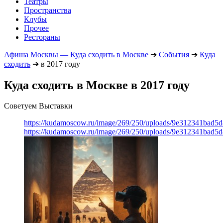
Театры
Пространства
Клубы
Прочее
Рестораны
Афиша Москвы — Куда сходить в Москве
➔
События
➔
Куда
сходить
➔
в 2017 году
Куда сходить в Москве в 2017 году
Советуем Выставки
https://kudamoscow.ru/image/269/250/uploads/9e312341bad5
https://kudamoscow.ru/image/269/250/uploads/9e312341bad5