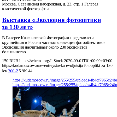
Москва, Саввинская набережная, д. 23, стр. 1
Галерея
классической фотографии
Выставка «Эволюция фотооптики
за 130 лет»
В Галерее Классической Фотографии представлена
крупнейшая в России частная коллекция фотообъективов.
Экспозиция насчитывает около 230 экспонатов,
большинство…
150
RUB
https://schema.org/InStock
2020-09-01T01:00:00+03:00
https://kudamoscow.ru/event/vystavka-evoljutsija-fotooptiki-za-130-
let/
300
₽
5.9K
44
https://kudamoscow.ru/image/255/255/uploads/4b4cf7965c24
https://kudamoscow.ru/image/255/255/uploads/4b4cf7965c24