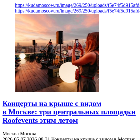
https://kudamoscow.ru/image/269/250/uploads/f5e74f5d915a
https://kudamoscow.ru/image/269/250/uploads/f5e74f5d915a
Концерты на крыше с видом
в Москве: три центральных площадки
Roofevents этим летом
Москва
Москва
2026-05-07
2026-08-31
Концерты на крыше с видом в Москве: