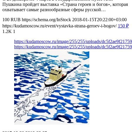
Пушкина пройдет выставка «Страна героев и богов», которая
охватывает самые разнообразные сферы русской…
100
RUB
https://schema.org/InStock
2018-01-15T20:22:00+03:00
https://kudamoscow.ru/event/vystavka-strana-geroev-i-bogov/
150
₽
1.2K
1
https://kudamoscow.ru/image/255/255/uploads/dc5f2ae9f217
https://kudamoscow.ru/image/255/255/uploads/dc5f2ae9f217