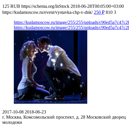
125
RUB
https://schema.org/InStock
2018-06-28T00:05:00+03:00
https://kudamoscow.ru/event/vystavka-chp-v-dnk/
250
₽
810
3
https://kudamoscow.ru/image/255/255/uploads/c90ed5a7c47c
https://kudamoscow.ru/image/255/255/uploads/c90ed5a7c47c
2017-10-08
2018-06-23
г. Москва, Комсомольский проспект, д. 28
Московский дворец
молодежи