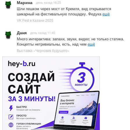
Марина
день назад 16:25
Шли пешком через мост от Кремля, вид открывается
шикарный на фестивальную площадку. Федука
ещё
VK Fest в Казани 2025
Даня
день назад 11:40
Много интерактива: запахи, звуки, видео; не только статика.
Концепты нетривиальны, есть, над чем
ещё
Выставка «Черновик будущего»