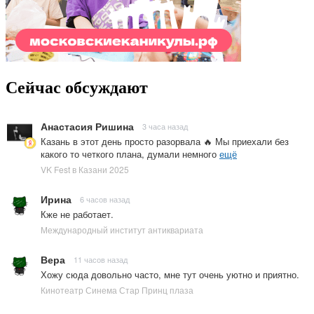
Сейчас обсуждают
Анастасия Ришина
3 часа назад
Казань в этот день просто разорвала 🔥 Мы приехали без
какого то четкого плана, думали немного
ещё
VK Fest в Казани 2025
Ирина
6 часов назад
Кже не работает.
Международный институт антиквариата
Вера
11 часов назад
Хожу сюда довольно часто, мне тут очень уютно и приятно.
Кинотеатр Синема Стар Принц плаза