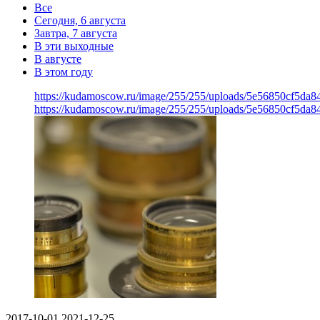
Все
Сегодня, 6 августа
Завтра, 7 августа
В эти выходные
В августе
В этом году
https://kudamoscow.ru/image/255/255/uploads/5e56850cf5da
https://kudamoscow.ru/image/255/255/uploads/5e56850cf5da
2017-10-01
2021-12-25