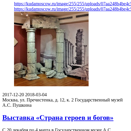
https://kudamoscow.ru/image/255/255/uploads/07aa248b4be4
https://kudamoscow.ru/image/255/255/uploads/07aa248b4be4
2017-12-20
2018-03-04
Москва, ул. Пречистенка, д. 12, к. 2
Государственный музей
А.С. Пушкина
Выставка «Страна героев и богов»
С 20 декабря по 4 марта в Государственном музее А.С.