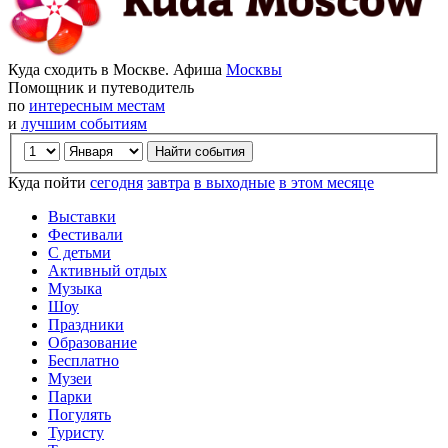
Куда сходить в Москве. Афиша
Москвы
Помощник и путеводитель
по
интересным местам
и
лучшим событиям
Куда пойти
сегодня
завтра
в выходные
в этом месяце
Выставки
Фестивали
С детьми
Активный отдых
Музыка
Шоу
Праздники
Образование
Бесплатно
Музеи
Парки
Погулять
Туристу