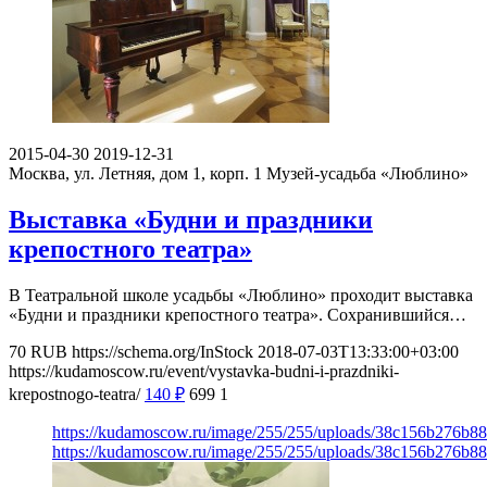
2015-04-30
2019-12-31
Москва, ул. Летняя, дом 1, корп. 1
Музей-усадьба «Люблино»
Выставка «Будни и праздники
крепостного театра»
В Театральной школе усадьбы «Люблино» проходит выставка
«Будни и праздники крепостного театра». Сохранившийся…
70
RUB
https://schema.org/InStock
2018-07-03T13:33:00+03:00
https://kudamoscow.ru/event/vystavka-budni-i-prazdniki-
krepostnogo-teatra/
140
₽
699
1
https://kudamoscow.ru/image/255/255/uploads/38c156b276b
https://kudamoscow.ru/image/255/255/uploads/38c156b276b