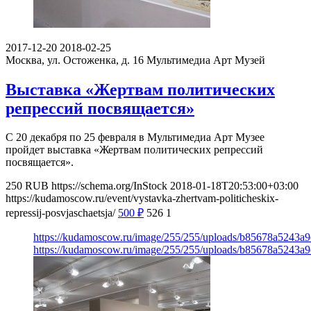
2017-12-20
2018-02-25
Москва, ул. Остоженка, д. 16
Мультимедиа Арт Музей
Выставка «Жертвам политических
репрессий посвящается»
С 20 декабря по 25 февраля в Мультимедиа Арт Музее
пройдет выставка «Жертвам политических репрессий
посвящается».
250
RUB
https://schema.org/InStock
2018-01-18T20:53:00+03:00
https://kudamoscow.ru/event/vystavka-zhertvam-politicheskix-
repressij-posvjaschaetsja/
500
₽
526
1
https://kudamoscow.ru/image/255/255/uploads/b85678a5243a
https://kudamoscow.ru/image/255/255/uploads/b85678a5243a