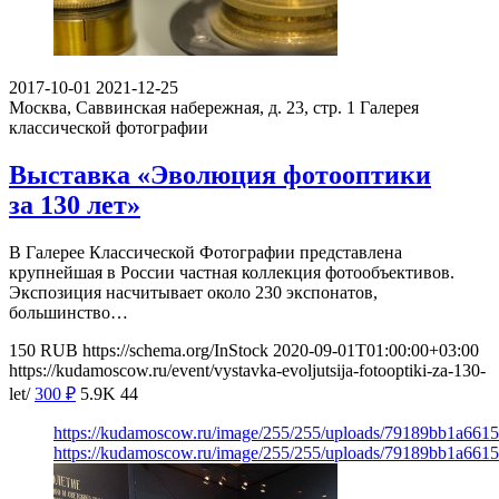
2017-10-01
2021-12-25
Москва, Саввинская набережная, д. 23, стр. 1
Галерея
классической фотографии
Выставка «Эволюция фотооптики
за 130 лет»
В Галерее Классической Фотографии представлена
крупнейшая в России частная коллекция фотообъективов.
Экспозиция насчитывает около 230 экспонатов,
большинство…
150
RUB
https://schema.org/InStock
2020-09-01T01:00:00+03:00
https://kudamoscow.ru/event/vystavka-evoljutsija-fotooptiki-za-130-
let/
300
₽
5.9K
44
https://kudamoscow.ru/image/255/255/uploads/79189bb1a66
https://kudamoscow.ru/image/255/255/uploads/79189bb1a66