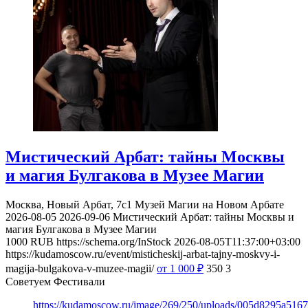
Мистический Арбат: тайны Москвы
и магия Булгакова в Музее Магии
Москва, Новый Арбат, 7с1
Музей Магии на Новом Арбате
2026-08-05
2026-09-06
Мистический Арбат: тайны Москвы и
магия Булгакова в Музее Магии
1000
RUB
https://schema.org/InStock
2026-08-05T11:37:00+03:00
https://kudamoscow.ru/event/misticheskij-arbat-tajny-moskvy-i-
magija-bulgakova-v-muzee-magii/
от 1 000
₽
350
3
Советуем Фестивали
https://kudamoscow.ru/image/269/250/uploads/005d8295a516