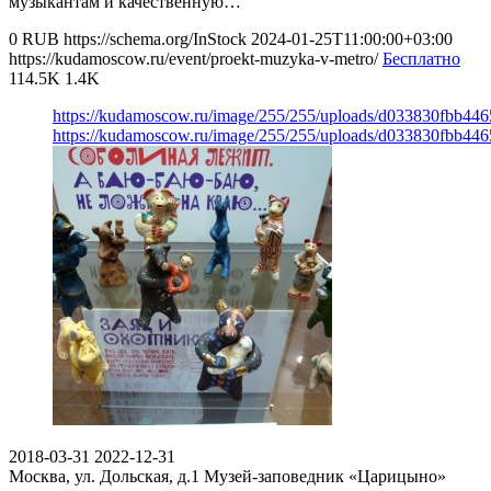
музыкантам и качественную…
0
RUB
https://schema.org/InStock
2024-01-25T11:00:00+03:00
https://kudamoscow.ru/event/proekt-muzyka-v-metro/
Бесплатно
114.5K
1.4K
https://kudamoscow.ru/image/255/255/uploads/d033830fbb44
https://kudamoscow.ru/image/255/255/uploads/d033830fbb44
2018-03-31
2022-12-31
Москва, ул. Дольская, д.1
Музей-заповедник «Царицыно»