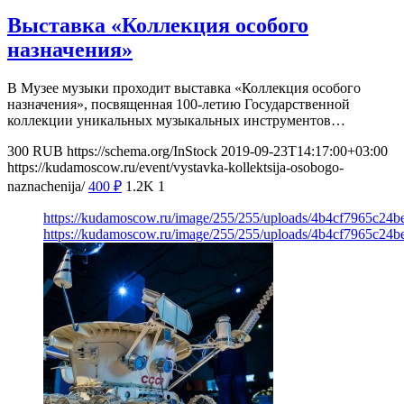
Выставка «Коллекция особого
назначения»
В Музее музыки проходит выставка «Коллекция особого
назначения», посвященная 100-летию Государственной
коллекции уникальных музыкальных инструментов…
300
RUB
https://schema.org/InStock
2019-09-23T14:17:00+03:00
https://kudamoscow.ru/event/vystavka-kollektsija-osobogo-
naznachenija/
400
₽
1.2K
1
https://kudamoscow.ru/image/255/255/uploads/4b4cf7965c24
https://kudamoscow.ru/image/255/255/uploads/4b4cf7965c24