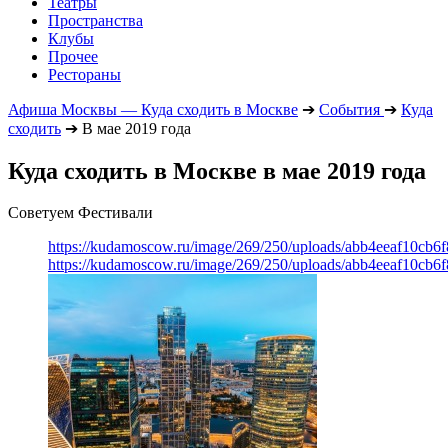
Театры
Пространства
Клубы
Прочее
Рестораны
Афиша Москвы — Куда сходить в Москве
➔
События
➔
Куда
сходить
➔
В мае 2019 года
Куда сходить в Москве в мае 2019 года
Советуем Фестивали
https://kudamoscow.ru/image/269/250/uploads/abb4eeaf10cb
https://kudamoscow.ru/image/269/250/uploads/abb4eeaf10cb