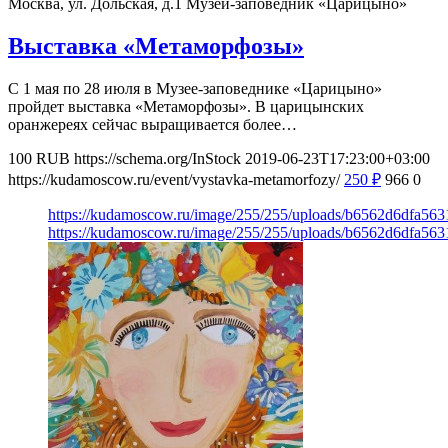
Москва, ул. Дольская, д.1
Музей-заповедник «Царицыно»
Выставка «Метаморфозы»
С 1 мая по 28 июля в Музее-заповеднике «Царицыно»
пройдет выставка «Метаморфозы». В царицынских
оранжереях сейчас выращивается более…
100
RUB
https://schema.org/InStock
2019-06-23T17:23:00+03:00
https://kudamoscow.ru/event/vystavka-metamorfozy/
250
₽
966
0
https://kudamoscow.ru/image/255/255/uploads/b6562d6dfa56
https://kudamoscow.ru/image/255/255/uploads/b6562d6dfa56