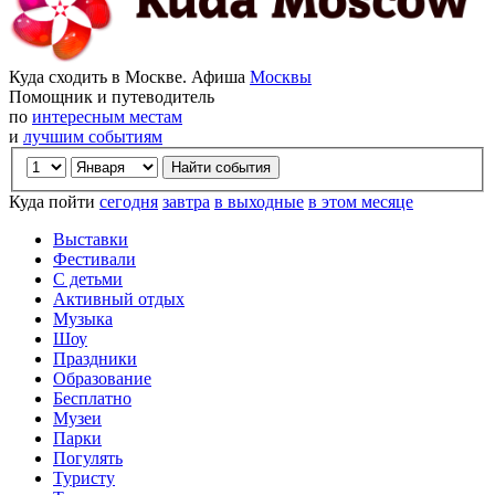
Куда сходить в Москве. Афиша
Москвы
Помощник и путеводитель
по
интересным местам
и
лучшим событиям
Куда пойти
сегодня
завтра
в выходные
в этом месяце
Выставки
Фестивали
С детьми
Активный отдых
Музыка
Шоу
Праздники
Образование
Бесплатно
Музеи
Парки
Погулять
Туристу