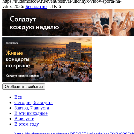
https://kudamoscow.ru/event/festival-ulichnyx-vidov-sporta-na-
vdnx-2026/
Бесплатно
1.1K
6
Отображать события
Все
Сегодня, 6 августа
Завтра, 7 августа
В эти выходные
В августе
В этом году