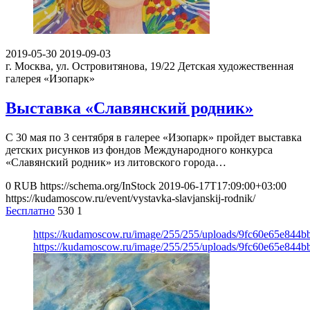
2019-05-30
2019-09-03
г. Москва, ул. Островитянова, 19/22
Детская художественная
галерея «Изопарк»
Выставка «Славянский родник»
С 30 мая по 3 сентября в галерее «Изопарк» пройдет выставка
детских рисунков из фондов Международного конкурса
«Славянский родник» из литовского города…
0
RUB
https://schema.org/InStock
2019-06-17T17:09:00+03:00
https://kudamoscow.ru/event/vystavka-slavjanskij-rodnik/
Бесплатно
530
1
https://kudamoscow.ru/image/255/255/uploads/9fc60e65e844
https://kudamoscow.ru/image/255/255/uploads/9fc60e65e844