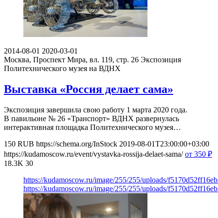
2014-08-01
2020-03-01
Москва, Проспект Мира, вл. 119, стр. 26
Экспозиция
Политехнического музея на ВДНХ
Выставка «Россия делает сама»
Экспозиция завершила свою работу 1 марта 2020 года.
В павильоне № 26 «Транспорт» ВДНХ развернулась
интерактивная площадка Политехнического музея…
150
RUB
https://schema.org/InStock
2019-08-01T23:00:00+03:00
https://kudamoscow.ru/event/vystavka-rossija-delaet-sama/
от 350
₽
18.3K
30
https://kudamoscow.ru/image/255/255/uploads/f5170d52ff16e
https://kudamoscow.ru/image/255/255/uploads/f5170d52ff16e