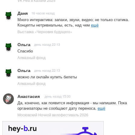
VK Fest в Казани 2025
Даня
16 часов назад
Много интерактива: запахи, звуки, видео; не только статика.
Концепты нетривиальны, есть, над чем
ещё
Выставка «Черновик будущего»
Ольга
день назад 22:13
Спасибо
Алмазный фонд
Ольга
день назад 22:13
можно ли онлайн купить билеты
Алмазный фонд
Анастасия
день назад 15:00
Да, конечно, как появится информация - мы напишем. Пока
организаторы не сообщают дату переноса.
ещё
Московский Ночной велофестиваль 2026