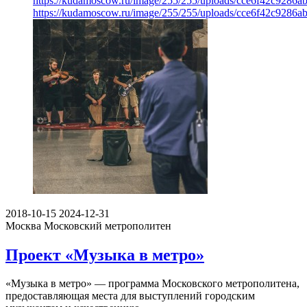
https://kudamoscow.ru/image/255/255/uploads/cce6f42c9286
https://kudamoscow.ru/image/255/255/uploads/cce6f42c9286
2018-10-15
2024-12-31
Москва
Московский метрополитен
Проект «Музыка в метро»
«Музыка в метро» — программа Московского метрополитена,
предоставляющая места для выступлений городским