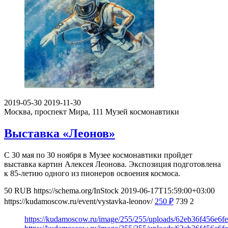
2019-05-30
2019-11-30
Москва, проспект Мира, 111
Музей космонавтики
Выставка «Леонов»
С 30 мая по 30 ноября в Музее космонавтики пройдет
выставка картин Алексея Леонова. Экспозиция подготовлена
к 85-летию одного из пионеров освоения космоса.
50
RUB
https://schema.org/InStock
2019-06-17T15:59:00+03:00
https://kudamoscow.ru/event/vystavka-leonov/
250
₽
739
2
https://kudamoscow.ru/image/255/255/uploads/62eb36f456e6f