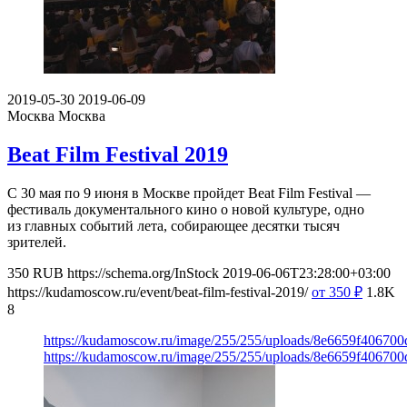
2019-05-30
2019-06-09
Москва
Москва
Beat Film Festival 2019
С 30 мая по 9 июня в Москве пройдет Beat Film Festival —
фестиваль документального кино о новой культуре, одно
из главных событий лета, собирающее десятки тысяч
зрителей.
350
RUB
https://schema.org/InStock
2019-06-06T23:28:00+03:00
https://kudamoscow.ru/event/beat-film-festival-2019/
от 350
₽
1.8K
8
https://kudamoscow.ru/image/255/255/uploads/8e6659f40670
https://kudamoscow.ru/image/255/255/uploads/8e6659f40670