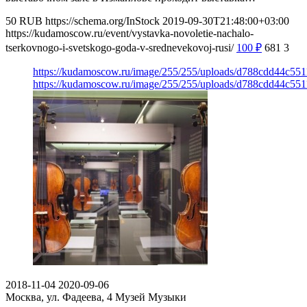
50
RUB
https://schema.org/InStock
2019-09-30T21:48:00+03:00
https://kudamoscow.ru/event/vystavka-novoletie-nachalo-
tserkovnogo-i-svetskogo-goda-v-srednevekovoj-rusi/
100
₽
681
3
https://kudamoscow.ru/image/255/255/uploads/d788cdd44c55
https://kudamoscow.ru/image/255/255/uploads/d788cdd44c55
2018-11-04
2020-09-06
Москва, ул. Фадеева, 4
Музей Музыки