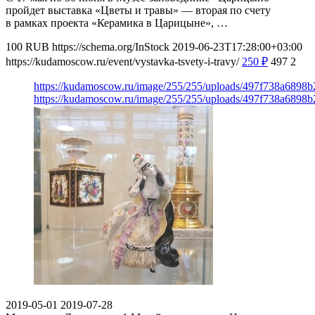
пройдет выставка «Цветы и травы» — вторая по счету
в рамках проекта «Керамика в Царицыне», …
100
RUB
https://schema.org/InStock
2019-06-23T17:28:00+03:00
https://kudamoscow.ru/event/vystavka-tsvety-i-travy/
250
₽
497
2
https://kudamoscow.ru/image/255/255/uploads/497f738a6898
https://kudamoscow.ru/image/255/255/uploads/497f738a6898
2019-05-01
2019-07-28