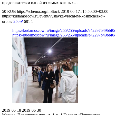
представителям одной из самых важных…
50
RUB
https://schema.org/InStock
2019-06-17T15:50:00+03:00
https://kudamoscow.ru/event/vystavka-vrachi-na-kosmicheskoj-
orbite/
250
₽
681
1
https://kudamoscow.ru/image/255/255/uploads/e42297b49bbf
https://kudamoscow.ru/image/255/255/uploads/e42297b49bbf
2019-05-18
2019-06-30
Москва, Пересветов пер., д. 4, к. 1
Галерея «Пересветов