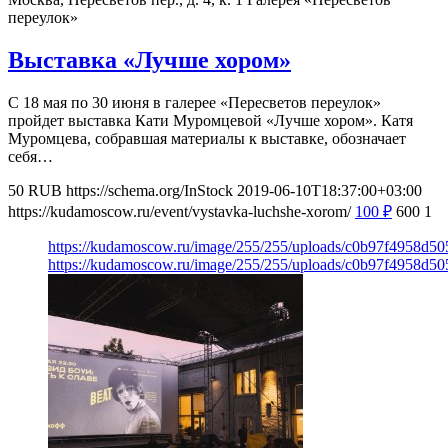
переулок»
Выставка «Лучше хором»
С 18 мая по 30 июня в галерее «Пересветов переулок»
пройдет выставка Кати Муромцевой «Лучше хором». Катя
Муромцева, собравшая материалы к выставке, обозначает
себя…
50
RUB
https://schema.org/InStock
2019-06-10T18:37:00+03:00
https://kudamoscow.ru/event/vystavka-luchshe-xorom/
100
₽
600
1
https://kudamoscow.ru/image/255/255/uploads/c0b97f4958d5
https://kudamoscow.ru/image/255/255/uploads/c0b97f4958d5