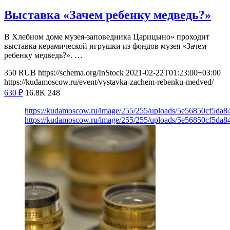
Выставка «Зачем ребенку медведь?»
В Хлебном доме музея-заповедника Царицыно» проходит
выставка керамической игрушки из фондов музея «Зачем
ребенку медведь?». …
350
RUB
https://schema.org/InStock
2021-02-22T01:23:00+03:00
https://kudamoscow.ru/event/vystavka-zachem-rebenku-medved/
630
₽
16.8K
248
https://kudamoscow.ru/image/255/255/uploads/5e56850cf5da
https://kudamoscow.ru/image/255/255/uploads/5e56850cf5da