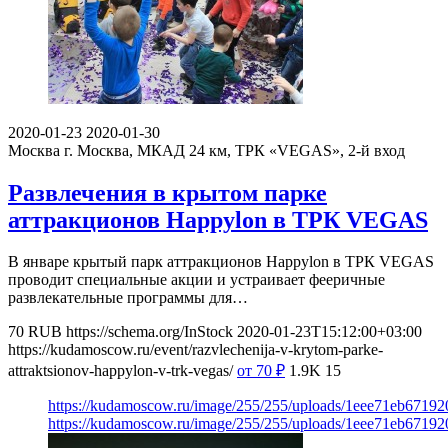
2020-01-23
2020-01-30
Москва
г. Москва, МКАД 24 км, ТРК «VEGAS», 2-й вход
Развлечения в крытом парке
аттракционов Happylon в ТРК VEGAS
В январе крытый парк аттракционов Happylon в ТРК VEGAS
проводит специальные акции и устраивает фееричные
развлекательные программы для…
70
RUB
https://schema.org/InStock
2020-01-23T15:12:00+03:00
https://kudamoscow.ru/event/razvlechenija-v-krytom-parke-
attraktsionov-happylon-v-trk-vegas/
от 70
₽
1.9K
15
https://kudamoscow.ru/image/255/255/uploads/1eee71eb6719
https://kudamoscow.ru/image/255/255/uploads/1eee71eb6719