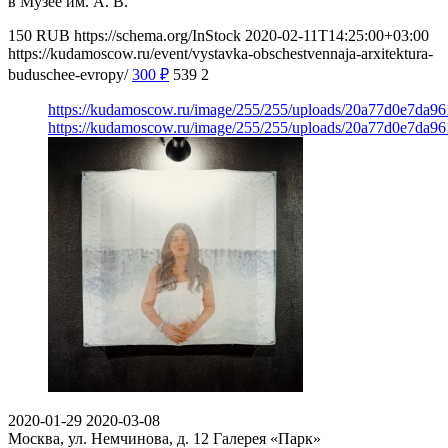
в Музее им. А. В.
150
RUB
https://schema.org/InStock
2020-02-11T14:25:00+03:00
https://kudamoscow.ru/event/vystavka-obschestvennaja-arxitektura-
buduschee-evropy/
300
₽
539
2
https://kudamoscow.ru/image/255/255/uploads/20a77d0e7da9
https://kudamoscow.ru/image/255/255/uploads/20a77d0e7da9
2020-01-29
2020-03-08
Москва, ул. Немчинова, д. 12
Галерея «Парк»