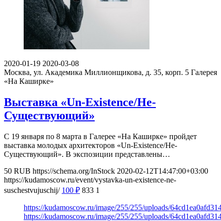
2020-01-19
2020-03-08
Москва, ул. Академика Миллионщикова, д. 35, корп. 5
Галерея
«На Каширке»
Выставка «Un-Existence/Не-
Существующий»
С 19 января по 8 марта в Галерее «На Каширке» пройдет
выставка молодых архитекторов «Un-Existence/Не-
Существующий». В экспозиции представлены…
50
RUB
https://schema.org/InStock
2020-02-12T14:47:00+03:00
https://kudamoscow.ru/event/vystavka-un-existence-ne-
suschestvujuschij/
100
₽
833
1
https://kudamoscow.ru/image/255/255/uploads/64cd1ea0afd3
https://kudamoscow.ru/image/255/255/uploads/64cd1ea0afd3