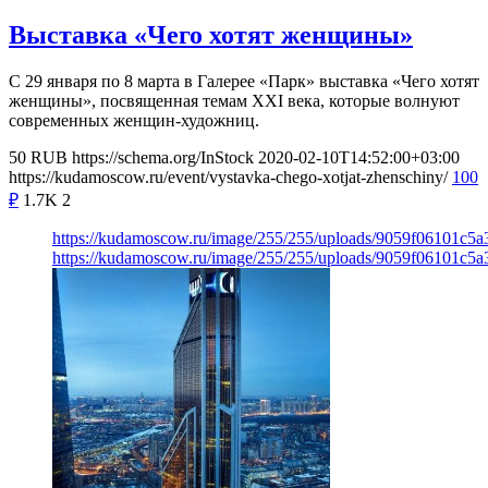
Выставка «Чего хотят женщины»
С 29 января по 8 марта в Галерее «Парк» выставка «Чего хотят
женщины», посвященная темам XXI века, которые волнуют
современных женщин-художниц.
50
RUB
https://schema.org/InStock
2020-02-10T14:52:00+03:00
https://kudamoscow.ru/event/vystavka-chego-xotjat-zhenschiny/
100
₽
1.7K
2
https://kudamoscow.ru/image/255/255/uploads/9059f06101c5
https://kudamoscow.ru/image/255/255/uploads/9059f06101c5