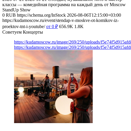
классы — комедийная программа на каждый день от Moscow
StandUp Show
0
RUB
https://schema.org/InStock
2026-08-06T12:15:00+03:00
https://kudamoscow.ru/event/stendap-v-moskve-ot-komikov-iz-
proektov-tnt-i-youtube/
от 0
₽
656.9K
1.8K
Советуем Концерты
https://kudamoscow.ru/image/269/250/uploads/f5e74f5d915a
https://kudamoscow.ru/image/269/250/uploads/f5e74f5d915a