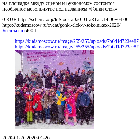
на площадке между сценой и Букводомом состоится
необычное мероприятие под названием «Гонки елок».
0
RUB
https://schema.org/InStock
2020-01-23T21:14:00+03:00
https://kudamoscow.ru/event/gonki-elok-v-sokolnikax-2020/
Бесплатно
400
1
https://kudamoscow.ru/image/255/255/uploads/7b0d1d723ee8
https://kudamoscow.ru/image/255/255/uploads/7b0d1d723ee8
2020-01-26
2020-01-26