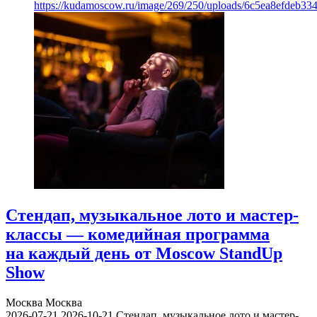
https://kudamoscow.ru/image/269/250/uploads/6c5ea8efdeb3
Стендап, музыкальное лото и мастер-
классы — комедийная программа
на каждый день от Moscow StandUp
Show
Москва
Москва
2026-07-21
2026-10-21
Стендап, музыкальное лото и мастер-