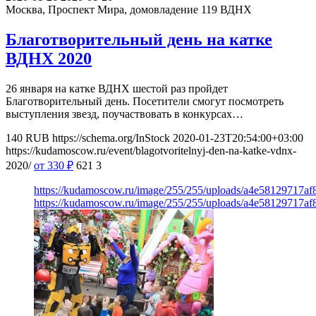
Москва, Проспект Мира, домовладение 119
ВДНХ
Благотворительный день на катке
ВДНХ 2020
26 января на катке ВДНХ шестой раз пройдет
Благотворительный день. Посетители смогут посмотреть
выступления звезд, поучаствовать в конкурсах…
140
RUB
https://schema.org/InStock
2020-01-23T20:54:00+03:00
https://kudamoscow.ru/event/blagotvoritelnyj-den-na-katke-vdnx-
2020/
от 330
₽
621
3
https://kudamoscow.ru/image/255/255/uploads/a4e58129717af
https://kudamoscow.ru/image/255/255/uploads/a4e58129717af