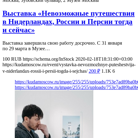
Москва, Зубовский бульвар, 2
Музей Москвы
Выставка «Невозможные путешествия
в Нидерландах, России и Персии тогда
и сейчас»
Выставка завершила свою работу досрочно. С 31 января
по 29 марта в Музее…
100
RUB
https://schema.org/InStock
2020-02-18T18:31:00+03:00
https://kudamoscow.ru/event/vystavka-nevozmozhnye-puteshestvija-
v-niderlandax-rossii-i-persii-togda-i-sejchas/
200
₽
1.1K
6
https://kudamoscow.ru/image/255/255/uploads/753e7ad89ba
https://kudamoscow.ru/image/255/255/uploads/753e7ad89ba