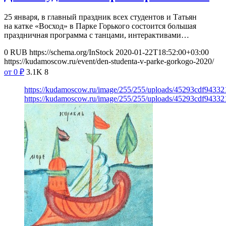
25 января, в главный праздник всех студентов и Татьян
на катке «Восход» в Парке Горького состоится большая
праздничная программа с танцами, интерактивами…
0
RUB
https://schema.org/InStock
2020-01-22T18:52:00+03:00
https://kudamoscow.ru/event/den-studenta-v-parke-gorkogo-2020/
от 0
₽
3.1K
8
https://kudamoscow.ru/image/255/255/uploads/45293cdf9433
https://kudamoscow.ru/image/255/255/uploads/45293cdf9433