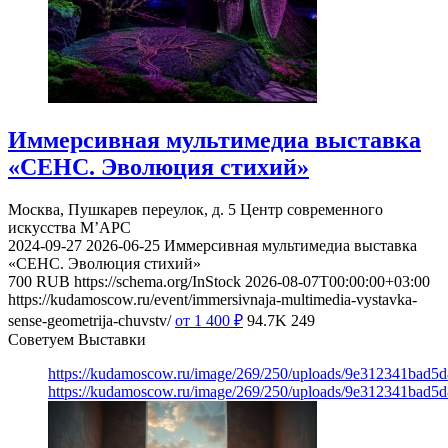
Иммерсивная мультимедиа выставка
«СЕНС. Эволюция стихий»
Москва, Пушкарев переулок, д. 5
Центр современного
искусства М’АРС
2024-09-27
2026-06-25
Иммерсивная мультимедиа выставка
«СЕНС. Эволюция стихий»
700
RUB
https://schema.org/InStock
2026-08-07T00:00:00+03:00
https://kudamoscow.ru/event/immersivnaja-multimedia-vystavka-
sense-geometrija-chuvstv/
от 1 400
₽
94.7K
249
Советуем Выставки
https://kudamoscow.ru/image/269/250/uploads/9e312341bad5
https://kudamoscow.ru/image/269/250/uploads/9e312341bad5