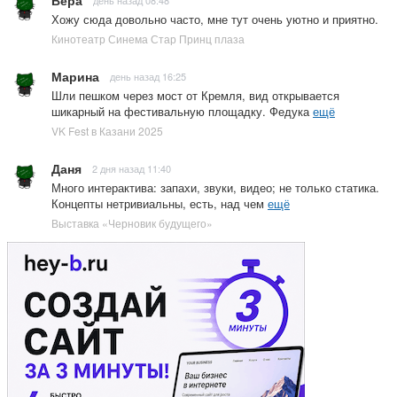
Хожу сюда довольно часто, мне тут очень уютно и приятно.
Кинотеатр Синема Стар Принц плаза
Марина
день назад 16:25
Шли пешком через мост от Кремля, вид открывается
шикарный на фестивальную площадку. Федука
ещё
VK Fest в Казани 2025
Даня
2 дня назад 11:40
Много интерактива: запахи, звуки, видео; не только статика.
Концепты нетривиальны, есть, над чем
ещё
Выставка «Черновик будущего»