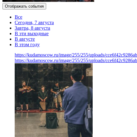
Отображать события
Все
Сегодня, 7 августа
Завтра, 8 августа
В эти выходные
В августе
В этом году
https://kudamoscow.ru/image/255/255/uploads/cce6f42c9286
https://kudamoscow.ru/image/255/255/uploads/cce6f42c9286