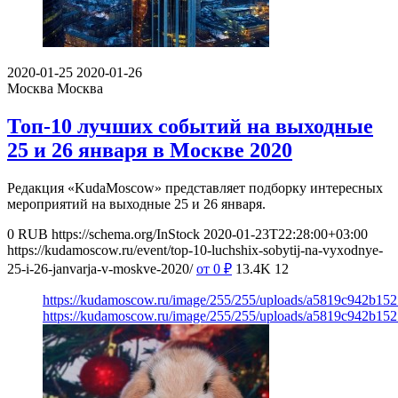
2020-01-25
2020-01-26
Москва
Москва
Топ-10 лучших событий на выходные
25 и 26 января в Москве 2020
Редакция «KudaMoscow» представляет подборку интересных
мероприятий на выходные 25 и 26 января.
0
RUB
https://schema.org/InStock
2020-01-23T22:28:00+03:00
https://kudamoscow.ru/event/top-10-luchshix-sobytij-na-vyxodnye-
25-i-26-janvarja-v-moskve-2020/
от 0
₽
13.4K
12
https://kudamoscow.ru/image/255/255/uploads/a5819c942b15
https://kudamoscow.ru/image/255/255/uploads/a5819c942b15