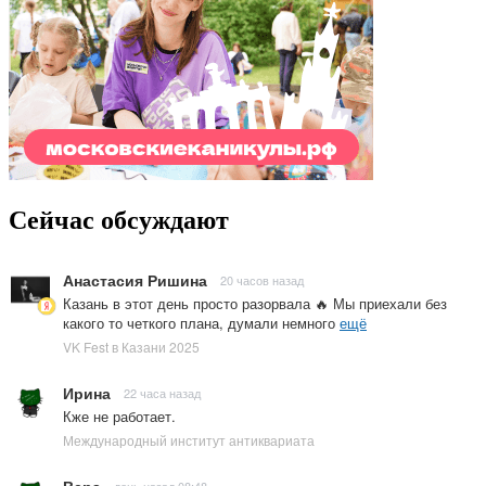
Сейчас обсуждают
Анастасия Ришина
20 часов назад
Казань в этот день просто разорвала 🔥 Мы приехали без
какого то четкого плана, думали немного
ещё
VK Fest в Казани 2025
Ирина
22 часа назад
Кже не работает.
Международный институт антиквариата
Вера
день назад 08:48