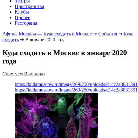
Театры
Пространства
Клубы
Прочее
Рестораны
Афиша Москвы — Куда сходить в Москве
➔
События
➔
Куда
сходить
➔
В январе 2020 года
Куда сходить в Москве в январе 2020
года
Советуем Выставки
https://kudamoscow.ru/image/269/250/uploads/d14c2a803139
https://kudamoscow.ru/image/269/250/uploads/d14c2a803139