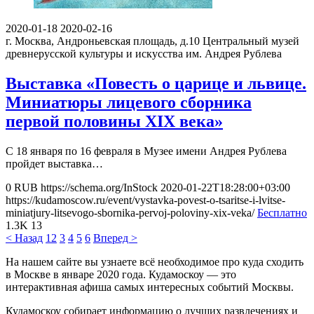
2020-01-18
2020-02-16
г. Москва, Андроньевская площадь, д.10
Центральный музей
древнерусской культуры и искусства им. Андрея Рублева
Выставка «Повесть о царице и львице.
Миниатюры лицевого сборника
первой половины XIX века»
С 18 января по 16 февраля в Музее имени Андрея Рублева
пройдет выставка…
0
RUB
https://schema.org/InStock
2020-01-22T18:28:00+03:00
https://kudamoscow.ru/event/vystavka-povest-o-tsaritse-i-lvitse-
miniatjury-litsevogo-sbornika-pervoj-poloviny-xix-veka/
Бесплатно
1.3K
13
< Назад
1
2
3
4
5
6
Вперед >
На нашем сайте вы узнаете всё необходимое про куда сходить
в Москве в январе 2020 года. Кудамоскоу — это
интерактивная афиша самых интересных событий Москвы.
Кудамоскоу собирает информацию о лучших развлечениях и