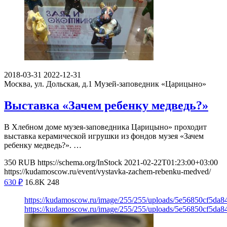
2018-03-31
2022-12-31
Москва, ул. Дольская, д.1
Музей-заповедник «Царицыно»
Выставка «Зачем ребенку медведь?»
В Хлебном доме музея-заповедника Царицыно» проходит
выставка керамической игрушки из фондов музея «Зачем
ребенку медведь?». …
350
RUB
https://schema.org/InStock
2021-02-22T01:23:00+03:00
https://kudamoscow.ru/event/vystavka-zachem-rebenku-medved/
630
₽
16.8K
248
https://kudamoscow.ru/image/255/255/uploads/5e56850cf5da
https://kudamoscow.ru/image/255/255/uploads/5e56850cf5da