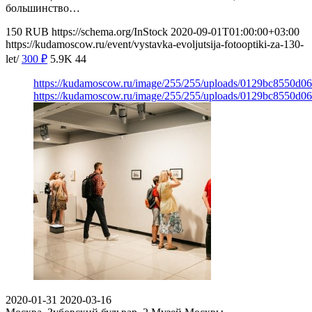
большинство…
150
RUB
https://schema.org/InStock
2020-09-01T01:00:00+03:00
https://kudamoscow.ru/event/vystavka-evoljutsija-fotooptiki-za-130-
let/
300
₽
5.9K
44
https://kudamoscow.ru/image/255/255/uploads/0129bc8550d0
https://kudamoscow.ru/image/255/255/uploads/0129bc8550d0
2020-01-31
2020-03-16