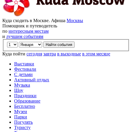
Куда сходить в Москве. Афиша
Москвы
Помощник и путеводитель
по
интересным местам
и
лучшим событиям
Куда пойти
сегодня
завтра
в выходные
в этом месяце
Выставки
Фестивали
С детьми
Активный отдых
Музыка
Шоу
Праздники
Образование
Бесплатно
Музеи
Парки
Погулять
Туристу