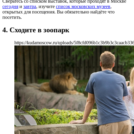
Сверьтесь со списком выставок, которые проходят в Москве
сегодня
и
завтра
, изучите
список московских музеев
,
открытых для посещения. Вы обязательно найдёте что
посетить.
4. Сходите в зоопарк
https://kudamoscow.ru/uploads/5f8cfd096b1c3b9b3c3caacb33