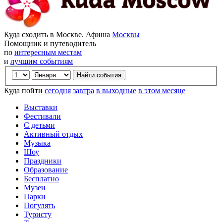
Куда сходить в Москве. Афиша
Москвы
Помощник и путеводитель
по
интересным местам
и
лучшим событиям
Куда пойти
сегодня
завтра
в выходные
в этом месяце
Выставки
Фестивали
С детьми
Активный отдых
Музыка
Шоу
Праздники
Образование
Бесплатно
Музеи
Парки
Погулять
Туристу