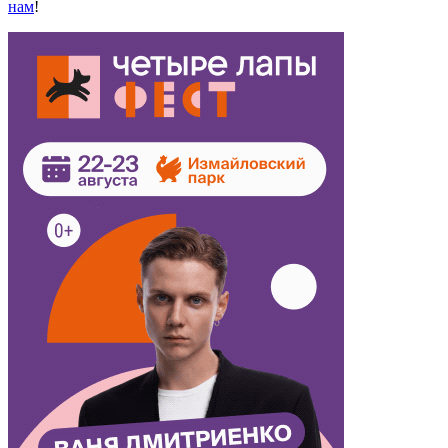
нам
!