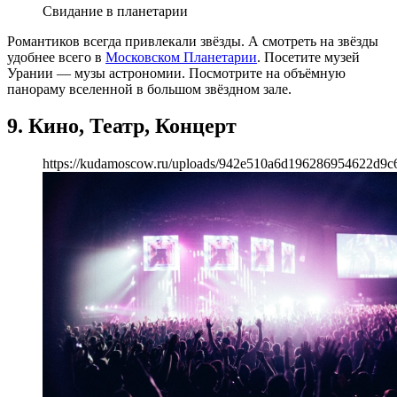
Свидание в планетарии
Романтиков всегда привлекали звёзды. А смотреть на звёзды
удобнее всего в
Московском Планетарии
. Посетите музей
Урании — музы астрономии. Посмотрите на объёмную
панораму вселенной в большом звёздном зале.
9. Кино, Театр, Концерт
https://kudamoscow.ru/uploads/942e510a6d196286954622d9c