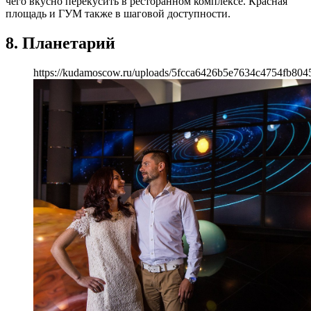
чего вкусно перекусить в ресторанном комплексе. Красная
площадь и ГУМ также в шаговой доступности.
8. Планетарий
https://kudamoscow.ru/uploads/5fcca6426b5e7634c4754fb804