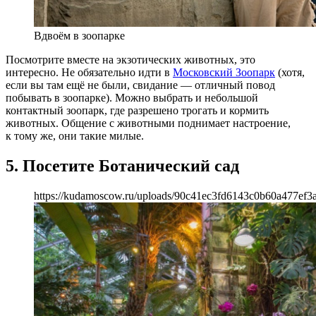
Вдвоём в зоопарке
Посмотрите вместе на экзотических животных, это
интересно. Не обязательно идти в
Московский Зоопарк
(хотя,
если вы там ещё не были, свидание — отличный повод
побывать в зоопарке). Можно выбрать и небольшой
контактный зоопарк, где разрешено трогать и кормить
животных. Общение с животными поднимает настроение,
к тому же, они такие милые.
5. Посетите Ботанический сад
https://kudamoscow.ru/uploads/90c41ec3fd6143c0b60a477ef3