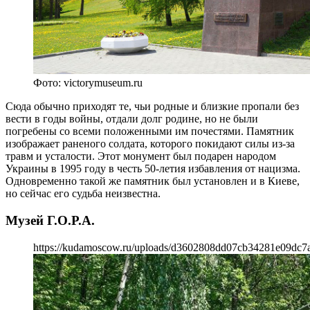
Фото: victorymuseum.ru
Сюда обычно приходят те, чьи родные и близкие пропали без
вести в годы войны, отдали долг родине, но не были
погребены со всеми положенными им почестями. Памятник
изображает раненого солдата, которого покидают силы из-за
травм и усталости. Этот монумент был подарен народом
Украины в 1995 году в честь 50-летия избавления от нацизма.
Одновременно такой же памятник был установлен и в Киеве,
но сейчас его судьба неизвестна.
Музей Г.О.Р.А.
https://kudamoscow.ru/uploads/d3602808dd07cb34281e09dc7