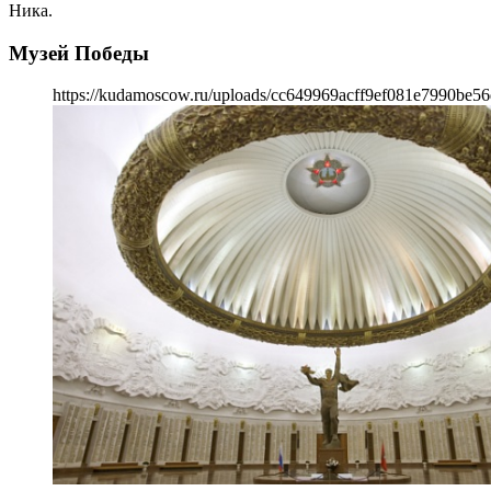
Ника.
Музей Победы
https://kudamoscow.ru/uploads/cc649969acff9ef081e7990be56