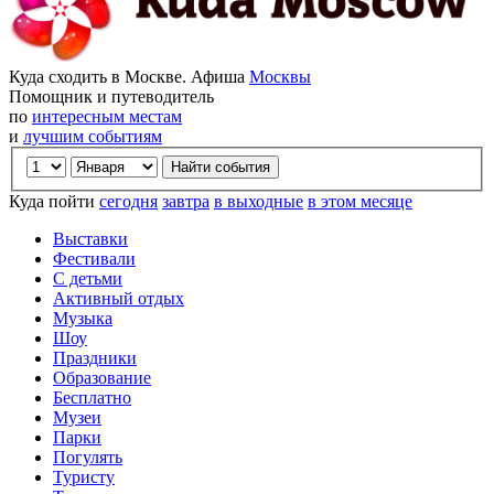
Куда сходить в Москве. Афиша
Москвы
Помощник и путеводитель
по
интересным местам
и
лучшим событиям
Куда пойти
сегодня
завтра
в выходные
в этом месяце
Выставки
Фестивали
С детьми
Активный отдых
Музыка
Шоу
Праздники
Образование
Бесплатно
Музеи
Парки
Погулять
Туристу