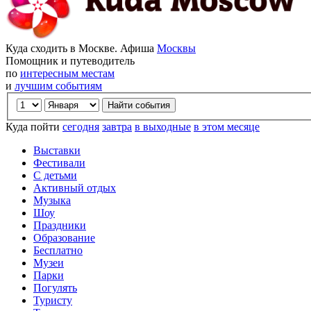
Куда сходить в Москве. Афиша
Москвы
Помощник и путеводитель
по
интересным местам
и
лучшим событиям
Куда пойти
сегодня
завтра
в выходные
в этом месяце
Выставки
Фестивали
С детьми
Активный отдых
Музыка
Шоу
Праздники
Образование
Бесплатно
Музеи
Парки
Погулять
Туристу