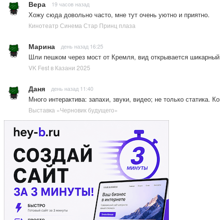
Вера
19 часов назад
Хожу сюда довольно часто, мне тут очень уютно и приятно.
Кинотеатр Синема Стар Принц плаза
Марина
день назад 16:25
Шли пешком через мост от Кремля, вид открывается шикарны
VK Fest в Казани 2025
Даня
день назад 11:40
Много интерактива: запахи, звуки, видео; не только статика. 
Выставка «Черновик будущего»