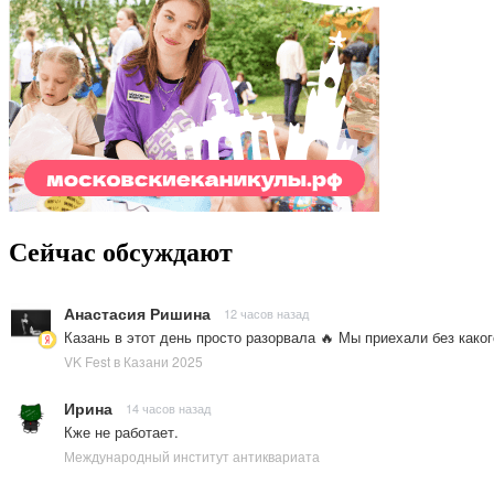
Сейчас обсуждают
Анастасия Ришина
12 часов назад
Казань в этот день просто разорвала 🔥 Мы приехали без како
VK Fest в Казани 2025
Ирина
14 часов назад
Кже не работает.
Международный институт антиквариата