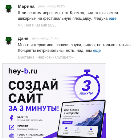
Марина
день назад 16:25
Шли пешком через мост от Кремля, вид открывается
шикарный на фестивальную площадку. Федука
ещё
VK Fest в Казани 2025
Даня
день назад 11:40
Много интерактива: запахи, звуки, видео; не только статика.
Концепты нетривиальны, есть, над чем
ещё
Выставка «Черновик будущего»