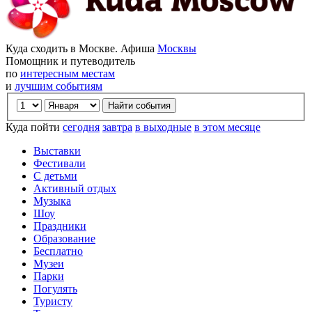
Куда сходить в Москве. Афиша
Москвы
Помощник и путеводитель
по
интересным местам
и
лучшим событиям
Куда пойти
сегодня
завтра
в выходные
в этом месяце
Выставки
Фестивали
С детьми
Активный отдых
Музыка
Шоу
Праздники
Образование
Бесплатно
Музеи
Парки
Погулять
Туристу