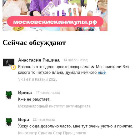
Сейчас обсуждают
Анастасия Ришина
14 часов назад
Казань в этот день просто разорвала 🔥 Мы приехали без
какого то четкого плана, думали немного
ещё
VK Fest в Казани 2025
Ирина
17 часов назад
Кже не работает.
Международный институт антиквариата
Вера
22 часа назад
Хожу сюда довольно часто, мне тут очень уютно и приятно.
Кинотеатр Синема Стар Принц плаза