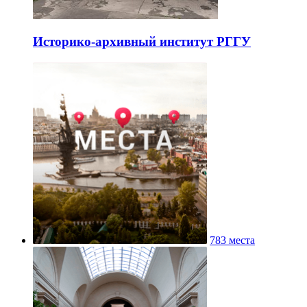
Историко-архивный институт РГГУ
783 места