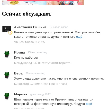
Сейчас обсуждают
Анастасия Ришина
12 часов назад
Казань в этот день просто разорвала 🔥 Мы приехали без
какого то четкого плана, думали немного
ещё
VK Fest в Казани 2025
Ирина
15 часов назад
Кже не работает.
Международный институт антиквариата
Вера
20 часов назад
Хожу сюда довольно часто, мне тут очень уютно и приятно.
Кинотеатр Синема Стар Принц плаза
Марина
день назад 16:25
Шли пешком через мост от Кремля, вид открывается
шикарный на фестивальную площадку. Федука
ещё
VK Fest в Казани 2025