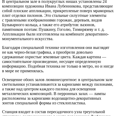
В центральном зале в полукруглых нишах установлены 24
композиции художника Ивана Лубенникова, представляющие
собой плоские аппликации, прикрепленые поверх мраморных
плит отделки пилонов. Это стальные силуэтные элементы
с травлеными изображениями горожан, деревьев, видов
Бульварного кольца, а также его атрибутов: вазонов,
памятников поэтам: Пушкину, Гоголю, Тимирязеву и т. д.
Аппликации были изготовлены на комбинате декоративно-
монументального искусства.
Благодаря специальной технике изготовления они выглядят
не как черно-белая графика, а приобрели довольно
сдержанные охристые земляные цвета. Каждая картина —
самостоятельное произведение, несущее определенную
информацию. Подобная техника не только в метро, но и нигде
в мире не применялась.
Освещение обоих залов люминесцентное: в центральном зале
светильники устанавливаются за карнизами между пилонами,
а также над центром каждого пилона для освещения
металлических композиций. В перронных залах — лампы
расположены за карнизами водозащитно-декоративных
зонтов специальной формы из стеклопластика.
Станция входит в состав пересадочного узла треугольной