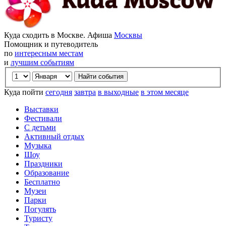
Куда сходить в Москве. Афиша
Москвы
Помощник и путеводитель
по
интересным местам
и
лучшим событиям
Куда пойти
сегодня
завтра
в выходные
в этом месяце
Выставки
Фестивали
С детьми
Активный отдых
Музыка
Шоу
Праздники
Образование
Бесплатно
Музеи
Парки
Погулять
Туристу