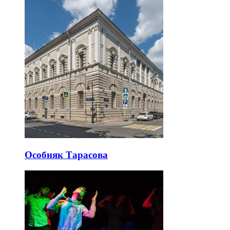
Особняк Тарасова