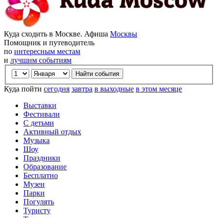
Куда сходить в Москве. Афиша
Москвы
Помощник и путеводитель
по
интересным местам
и
лучшим событиям
Куда пойти
сегодня
завтра
в выходные
в этом месяце
Выставки
Фестивали
С детьми
Активный отдых
Музыка
Шоу
Праздники
Образование
Бесплатно
Музеи
Парки
Погулять
Туристу