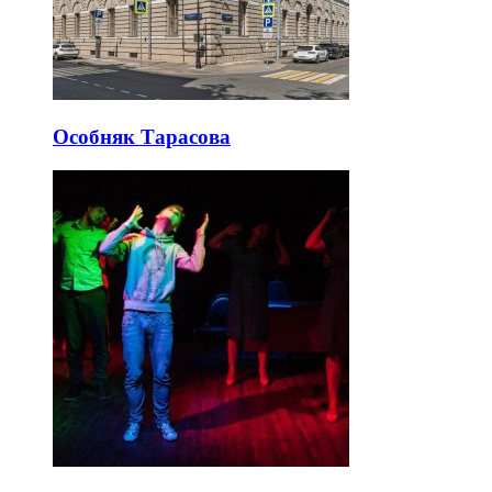
Особняк Тарасова