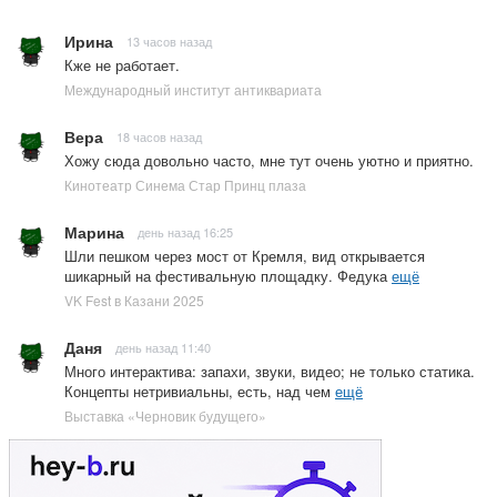
Ирина
13 часов назад
Кже не работает.
Международный институт антиквариата
Вера
18 часов назад
Хожу сюда довольно часто, мне тут очень уютно и приятно.
Кинотеатр Синема Стар Принц плаза
Марина
день назад 16:25
Шли пешком через мост от Кремля, вид открывается
шикарный на фестивальную площадку. Федука
ещё
VK Fest в Казани 2025
Даня
день назад 11:40
Много интерактива: запахи, звуки, видео; не только статика.
Концепты нетривиальны, есть, над чем
ещё
Выставка «Черновик будущего»