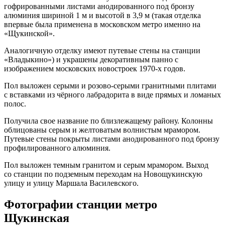
гофрированными листами анодированного под бронзу
алюминия шириной 1 м и высотой в 3,9 м (такая отделка
впервые была применена в московском метро именно на
«Щукинской».
Аналогичную отделку имеют путевые стены на станции
«Владыкино») и украшены декоративным панно с
изображением московских новостроек 1970-х годов.
Пол выложен серыми и розово-серыми гранитными плитами
с вставками из чёрного лабрадорита в виде прямых и ломаных
полос.
Получила свое название по близлежащему району. Колонны
облицованы серым и желтоватым волнистым мрамором.
Путевые стены покрыты листами анодированного под бронзу
профилированного алюминия.
Пол выложен темным гранитом и серым мрамором. Выход
со станции по подземным переходам на Новощукинскую
улицу и улицу Маршала Василевского.
Фотографии станции метро
Щукинская