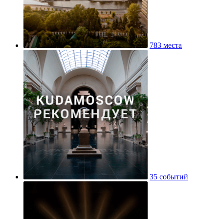
783 места
35 событий