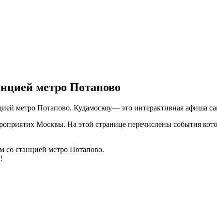
анцией метро Потапово
анцией метро Потапово. Кудамоскоу— это интерактивная афиша 
оприятих Москвы. На этой странице перечислены события котор
ом со станцией метро Потапово.
!