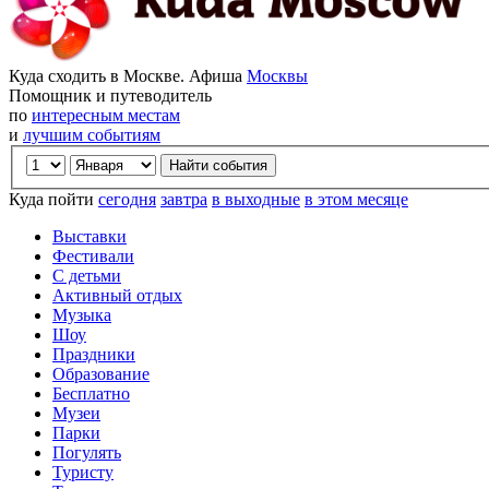
Куда сходить в Москве. Афиша
Москвы
Помощник и путеводитель
по
интересным местам
и
лучшим событиям
Куда пойти
сегодня
завтра
в выходные
в этом месяце
Выставки
Фестивали
С детьми
Активный отдых
Музыка
Шоу
Праздники
Образование
Бесплатно
Музеи
Парки
Погулять
Туристу