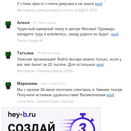
У стены просто стояла девушка и не знала
ещё
Фестиваль уличных видов спорта на ВДНХ 2026
Алеся
20 часов назад
Чудесный камерный театр в центре Москвы! Однажды
попадете туда и влюбитесь, назад дороги не будет.
ещё
Театр города М.
Татьяна
20 часов назад
Ужасная организация! Войти бысиро можно только, если у
вас вип билет за 22 тысячи. Для остальных
ещё
Фестиваль «Пикник Афиши-2026»
Марианна
день назад 10:01
Мы с мужем 28 июня посетили спектакль в Зимнем театре.
Получили истинное удовольствие! Великолепная
ещё
Спектакль «Запчасти для счастья»