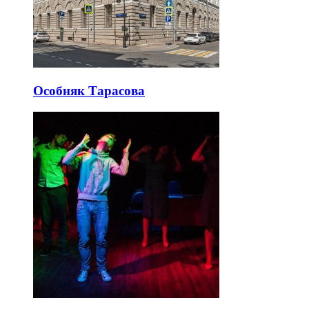
Особняк Тарасова