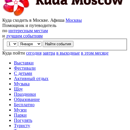
Куда сходить в Москве. Афиша
Москвы
Помощник и путеводитель
по
интересным местам
и
лучшим событиям
Куда пойти
сегодня
завтра
в выходные
в этом месяце
Выставки
Фестивали
С детьми
Активный отдых
Музыка
Шоу
Праздники
Образование
Бесплатно
Музеи
Парки
Погулять
Туристу