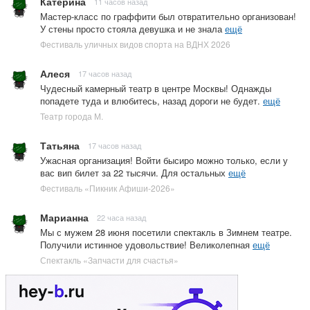
Катерина
11 часов назад
Мастер-класс по граффити был отвратительно организован!
У стены просто стояла девушка и не знала
ещё
Фестиваль уличных видов спорта на ВДНХ 2026
Алеся
17 часов назад
Чудесный камерный театр в центре Москвы! Однажды
попадете туда и влюбитесь, назад дороги не будет.
ещё
Театр города М.
Татьяна
17 часов назад
Ужасная организация! Войти бысиро можно только, если у
вас вип билет за 22 тысячи. Для остальных
ещё
Фестиваль «Пикник Афиши-2026»
Марианна
22 часа назад
Мы с мужем 28 июня посетили спектакль в Зимнем театре.
Получили истинное удовольствие! Великолепная
ещё
Спектакль «Запчасти для счастья»