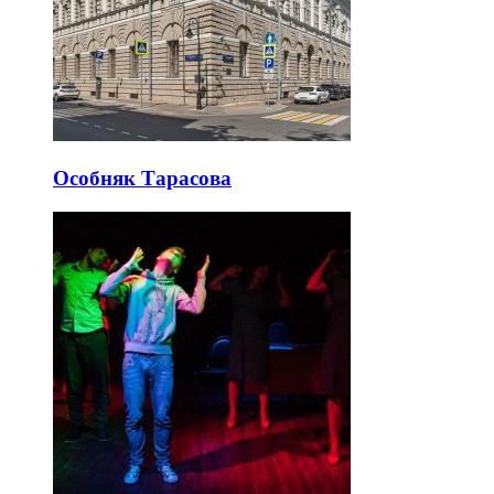
Особняк Тарасова