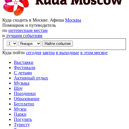
Куда сходить в Москве. Афиша
Москвы
Помощник и путеводитель
по
интересным местам
и
лучшим событиям
Куда пойти
сегодня
завтра
в выходные
в этом месяце
Выставки
Фестивали
С детьми
Активный отдых
Музыка
Шоу
Праздники
Образование
Бесплатно
Музеи
Парки
Погулять
Туристу