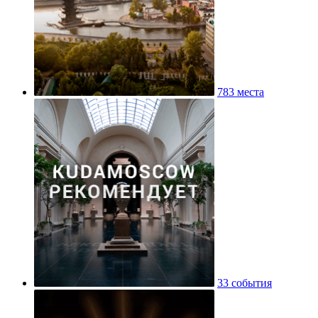
783 места
33 события