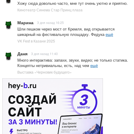
Хожу сюда довольно часто, мне тут очень уютно и приятно.
Кинотеатр Синема Стар Принц плаза
Марина
3 дня назад 16:25
Шли пешком через мост от Кремля, вид открывается
шикарный на фестивальную площадку. Федука
ещё
VK Fest в Казани 2025
Даня
3 дня назад 11:40
Много интерактива: запахи, звуки, видео; не только статика.
Концепты нетривиальны, есть, над чем
ещё
Выставка «Черновик будущего»