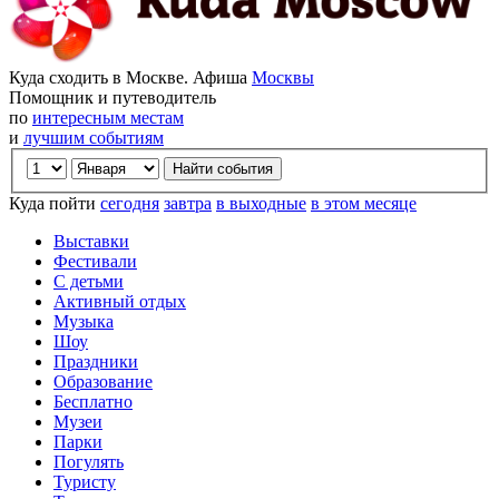
Куда сходить в Москве. Афиша
Москвы
Помощник и путеводитель
по
интересным местам
и
лучшим событиям
Куда пойти
сегодня
завтра
в выходные
в этом месяце
Выставки
Фестивали
С детьми
Активный отдых
Музыка
Шоу
Праздники
Образование
Бесплатно
Музеи
Парки
Погулять
Туристу