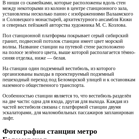
В ниши со скамейками, которые расположены вдоль стен
между некоторыми из колонн в центре станционного зала,
установлены несколько панно с изображениями Валаамского
и Соловецкого монастырей, архитектурного ансамбля Кижи
и северных пейзажей авторства художника М. С. Козлова.
Пол станционной платформы покрывает серый сибирский
гранит, подвесной потолок станции имеет цвет морской
волны. Название станции на путевой стене расположено
на полосе зелёного цвета, выше которой располагается тёмно-
синяя отделка, ниже — белая.
На станции один подземный вестибюль, из которого
организованы выходы в проектируемый подземный
пешеходный переход под Беломорской улицей и к остановкам
наземного общественного транспорта.
Особенностью станции является то, что вестибюль разделён
на две части: одна для входа, другая для выхода. Каждая из
частей вестибюля связана с платформой станции двумя
эскалаторами, для маломобильных пассажиров запланирован
лифт.
Фотографии станции метро