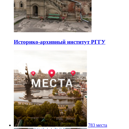
Историко-архивный институт РГГУ
783 места