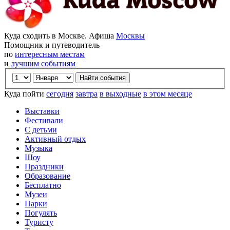
Куда сходить в Москве. Афиша
Москвы
Помощник и путеводитель
по
интересным местам
и
лучшим событиям
Куда пойти
сегодня
завтра
в выходные
в этом месяце
Выставки
Фестивали
С детьми
Активный отдых
Музыка
Шоу
Праздники
Образование
Бесплатно
Музеи
Парки
Погулять
Туристу