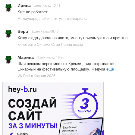
Ирина
день назад 13:41
Кже не работает.
Международный институт антиквариата
Вера
2 дня назад 08:48
Хожу сюда довольно часто, мне тут очень уютно и приятно.
Кинотеатр Синема Стар Принц плаза
Марина
3 дня назад 16:25
Шли пешком через мост от Кремля, вид открывается
шикарный на фестивальную площадку. Федука
ещё
VK Fest в Казани 2025