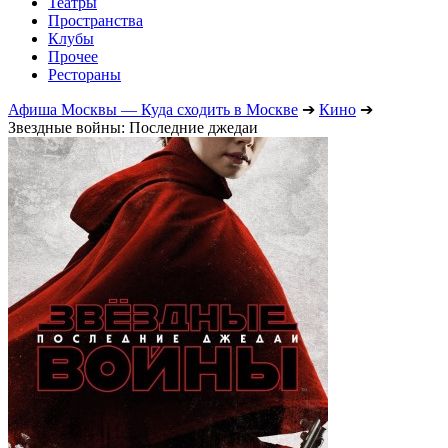
Театры
Пространства
Клубы
Прочее
Рестораны
Афиша Москвы — Куда сходить в Москве
➔
Кино
➔
Звездные войны: Последние джедаи