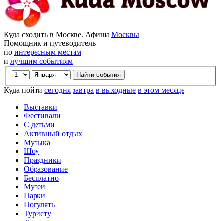
Куда сходить в Москве. Афиша
Москвы
Помощник и путеводитель
по
интересным местам
и
лучшим событиям
Куда пойти
сегодня
завтра
в выходные
в этом месяце
Выставки
Фестивали
С детьми
Активный отдых
Музыка
Шоу
Праздники
Образование
Бесплатно
Музеи
Парки
Погулять
Туристу