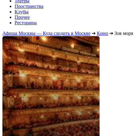
Театры
Пространства
Клубы
Прочее
Рестораны
Афиша Москвы — Куда сходить в Москве
➔
Кино
➔
Зов моря