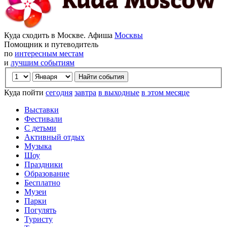
Куда сходить в Москве. Афиша
Москвы
Помощник и путеводитель
по
интересным местам
и
лучшим событиям
Куда пойти
сегодня
завтра
в выходные
в этом месяце
Выставки
Фестивали
С детьми
Активный отдых
Музыка
Шоу
Праздники
Образование
Бесплатно
Музеи
Парки
Погулять
Туристу