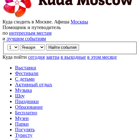
Куда сходить в Москве. Афиша
Москвы
Помощник и путеводитель
по
интересным местам
и
лучшим событиям
Куда пойти
сегодня
завтра
в выходные
в этом месяце
Выставки
Фестивали
С детьми
Активный отдых
Музыка
Шоу
Праздники
Образование
Бесплатно
Музеи
Парки
Погулять
Туристу