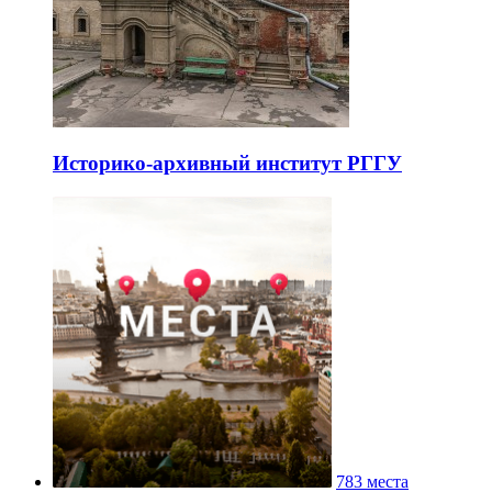
Историко-архивный институт РГГУ
783 места