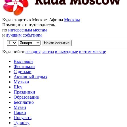
Куда сходить в Москве. Афиша
Москвы
Помощник и путеводитель
по
интересным местам
и
лучшим событиям
Куда пойти
сегодня
завтра
в выходные
в этом месяце
Выставки
Фестивали
С детьми
Активный отдых
Музыка
Шоу
Праздники
Образование
Бесплатно
Музеи
Парки
Погулять
Туристу