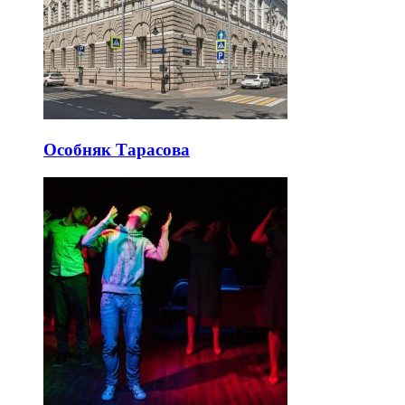
Особняк Тарасова