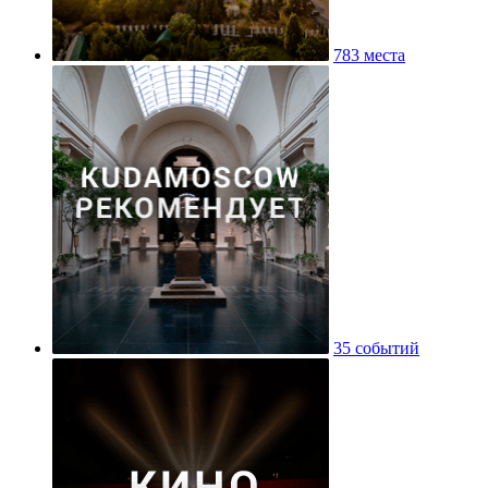
783 места
35 событий