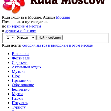
Куда сходить в Москве. Афиша
Москвы
Помощник и путеводитель
по
интересным местам
и
лучшим событиям
Куда пойти
сегодня
завтра
в выходные
в этом месяце
Выставки
Фестивали
С детьми
Активный отдых
Музыка
Шоу
Праздники
Образование
Бесплатно
Музеи
Парки
Погулять
Туристу