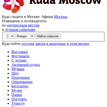
Куда сходить в Москве. Афиша
Москвы
Помощник и путеводитель
по
интересным местам
и
лучшим событиям
Куда пойти
сегодня
завтра
в выходные
в этом месяце
Выставки
Фестивали
С детьми
Активный отдых
Музыка
Шоу
Праздники
Образование
Бесплатно
Музеи
Парки
Погулять
Туристу