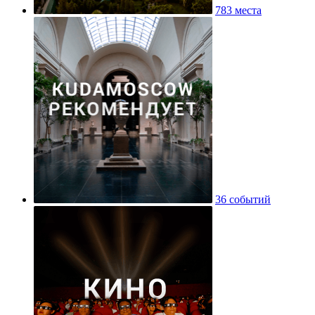
783 места
36 событий