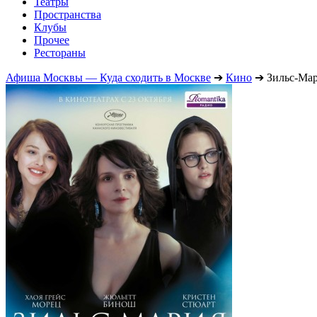
Театры
Пространства
Клубы
Прочее
Рестораны
Афиша Москвы — Куда сходить в Москве
➔
Кино
➔
Зильс-Ма