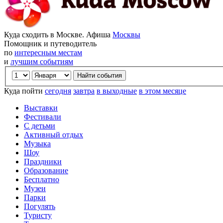
Куда сходить в Москве. Афиша
Москвы
Помощник и путеводитель
по
интересным местам
и
лучшим событиям
Куда пойти
сегодня
завтра
в выходные
в этом месяце
Выставки
Фестивали
С детьми
Активный отдых
Музыка
Шоу
Праздники
Образование
Бесплатно
Музеи
Парки
Погулять
Туристу