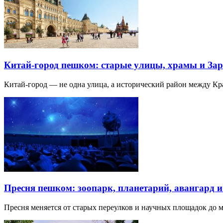
Китай-город пешком: старые улицы, храмы и Зар
Китай-город — не одна улица, а исторический район между К
Пресня пешком: зоопарк, планетарий, авангард 
Пресня меняется от старых переулков и научных площадок до 