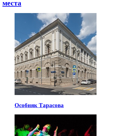
места
Особняк Тарасова