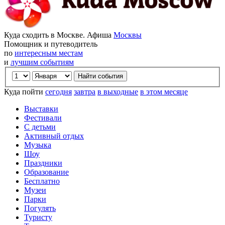
Куда сходить в Москве. Афиша
Москвы
Помощник и путеводитель
по
интересным местам
и
лучшим событиям
Куда пойти
сегодня
завтра
в выходные
в этом месяце
Выставки
Фестивали
С детьми
Активный отдых
Музыка
Шоу
Праздники
Образование
Бесплатно
Музеи
Парки
Погулять
Туристу