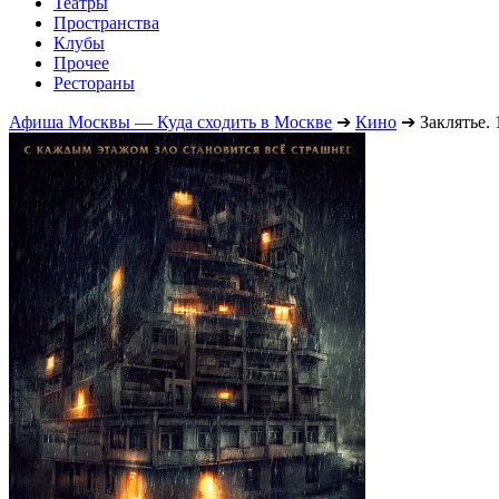
Театры
Пространства
Клубы
Прочее
Рестораны
Афиша Москвы — Куда сходить в Москве
➔
Кино
➔
Заклятье. 