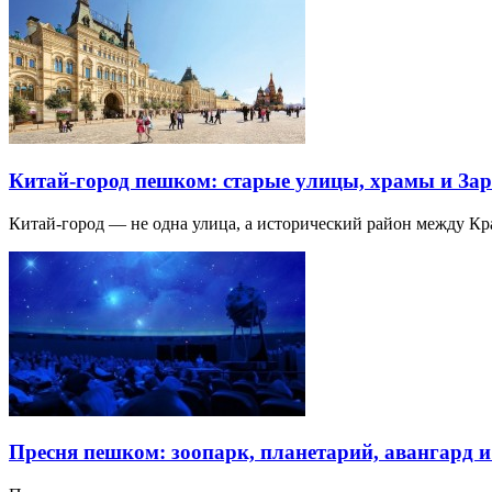
Китай-город пешком: старые улицы, храмы и Зар
Китай-город — не одна улица, а исторический район между К
Пресня пешком: зоопарк, планетарий, авангард 