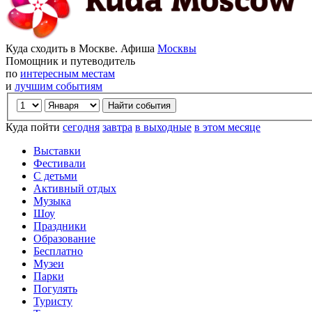
Куда сходить в Москве. Афиша
Москвы
Помощник и путеводитель
по
интересным местам
и
лучшим событиям
Куда пойти
сегодня
завтра
в выходные
в этом месяце
Выставки
Фестивали
С детьми
Активный отдых
Музыка
Шоу
Праздники
Образование
Бесплатно
Музеи
Парки
Погулять
Туристу