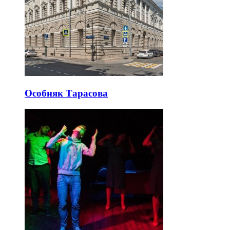
Особняк Тарасова