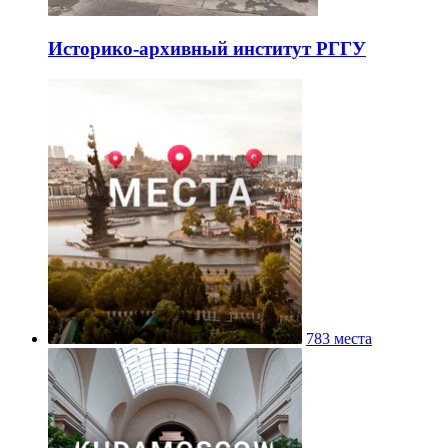
Историко-архивный институт РГГУ
783 места