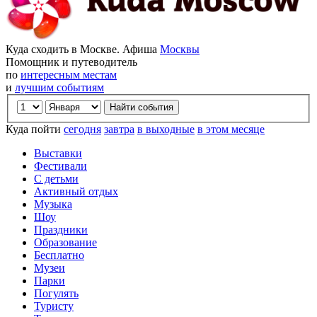
Куда сходить в Москве. Афиша
Москвы
Помощник и путеводитель
по
интересным местам
и
лучшим событиям
Куда пойти
сегодня
завтра
в выходные
в этом месяце
Выставки
Фестивали
С детьми
Активный отдых
Музыка
Шоу
Праздники
Образование
Бесплатно
Музеи
Парки
Погулять
Туристу