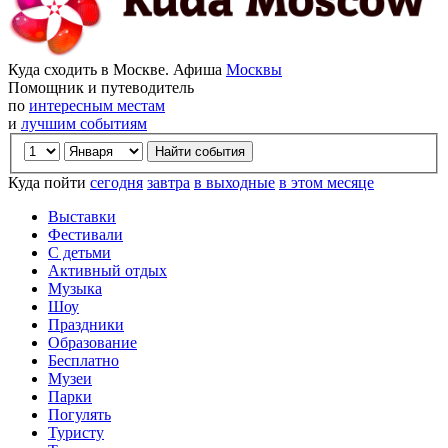
Куда сходить в Москве. Афиша
Москвы
Помощник и путеводитель
по
интересным местам
и
лучшим событиям
Куда пойти
сегодня
завтра
в выходные
в этом месяце
Выставки
Фестивали
С детьми
Активный отдых
Музыка
Шоу
Праздники
Образование
Бесплатно
Музеи
Парки
Погулять
Туристу