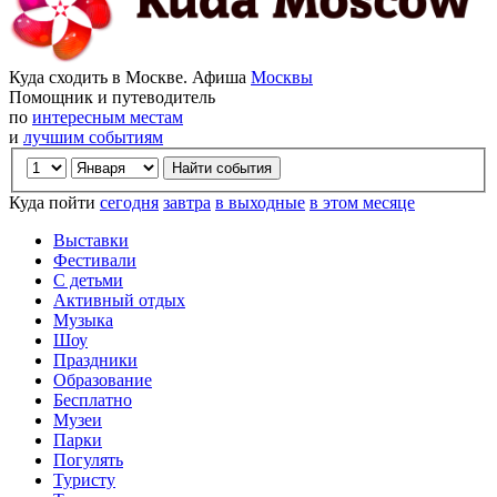
Куда сходить в Москве. Афиша
Москвы
Помощник и путеводитель
по
интересным местам
и
лучшим событиям
Куда пойти
сегодня
завтра
в выходные
в этом месяце
Выставки
Фестивали
С детьми
Активный отдых
Музыка
Шоу
Праздники
Образование
Бесплатно
Музеи
Парки
Погулять
Туристу