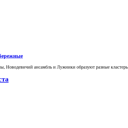
абережные
лы, Новодевичий ансамбль и Лужники образуют разные кластеры
ста