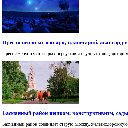
Пресня пешком: зоопарк, планетарий, авангард 
Пресня меняется от старых переулков и научных площадок до 
Басманный район пешком: конструктивизм, сады
Басманный район соединяет старую Москву, железнодорожную