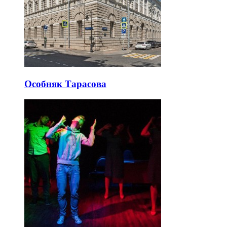
Особняк Тарасова