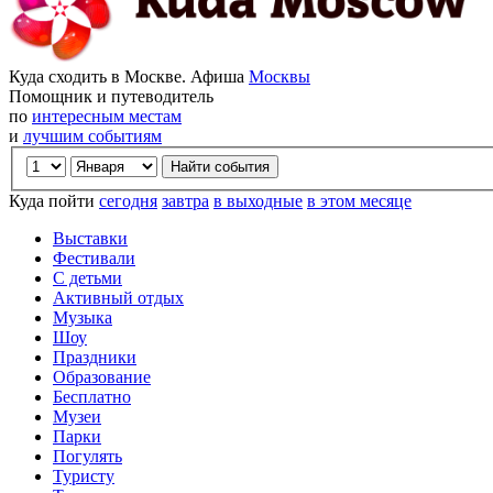
Куда сходить в Москве. Афиша
Москвы
Помощник и путеводитель
по
интересным местам
и
лучшим событиям
Куда пойти
сегодня
завтра
в выходные
в этом месяце
Выставки
Фестивали
С детьми
Активный отдых
Музыка
Шоу
Праздники
Образование
Бесплатно
Музеи
Парки
Погулять
Туристу