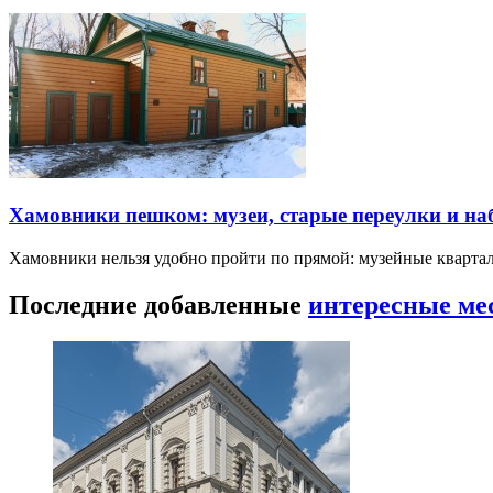
Хамовники пешком: музеи, старые переулки и н
Хамовники нельзя удобно пройти по прямой: музейные кварта
Последние добавленные
интересные ме