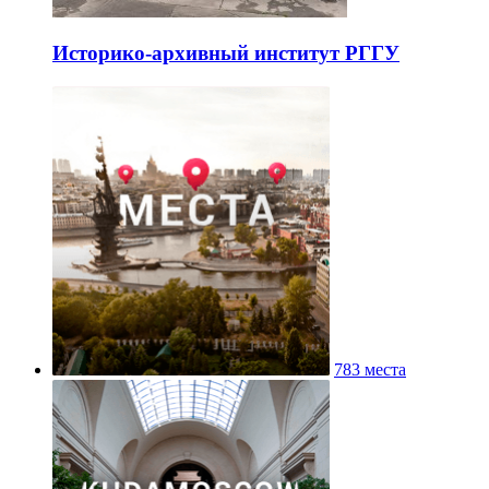
Историко-архивный институт РГГУ
783 места