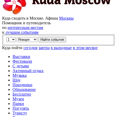
Куда сходить в Москве. Афиша
Москвы
Помощник и путеводитель
по
интересным местам
и
лучшим событиям
Куда пойти
сегодня
завтра
в выходные
в этом месяце
Выставки
Фестивали
С детьми
Активный отдых
Музыка
Шоу
Праздники
Образование
Бесплатно
Музеи
Парки
Погулять
Туристу