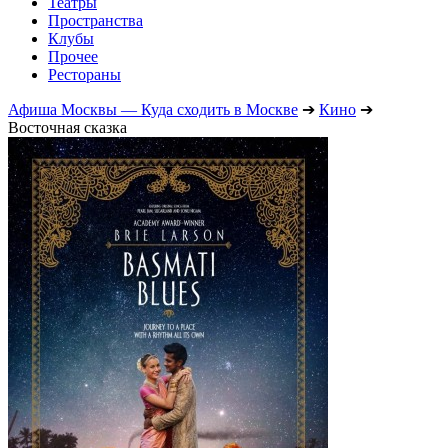
Театры
Пространства
Клубы
Прочее
Рестораны
Афиша Москвы — Куда сходить в Москве
➔
Кино
➔
Восточная сказка