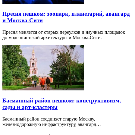
Пресня пешком: зоопарк, планетарий, авангард
и Москва-Сити
Пресня меняется от старых переулков и научных площадок
до модернистской архитектуры и Москва-Сити.
Басманный район пешком: конструктивизм,
сады и арт-кластеры
Басманный район соединяет старую Москву,
железнодорожную инфраструктуру, авангард…