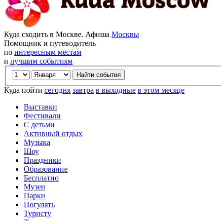
Куда сходить в Москве. Афиша
Москвы
Помощник и путеводитель
по
интересным местам
и
лучшим событиям
Куда пойти
сегодня
завтра
в выходные
в этом месяце
Выставки
Фестивали
С детьми
Активный отдых
Музыка
Шоу
Праздники
Образование
Бесплатно
Музеи
Парки
Погулять
Туристу