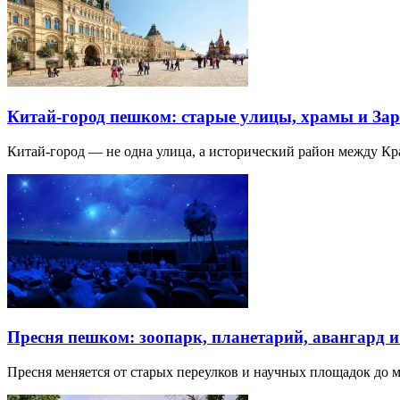
Китай-город пешком: старые улицы, храмы и Зар
Китай-город — не одна улица, а исторический район между К
Пресня пешком: зоопарк, планетарий, авангард 
Пресня меняется от старых переулков и научных площадок до 