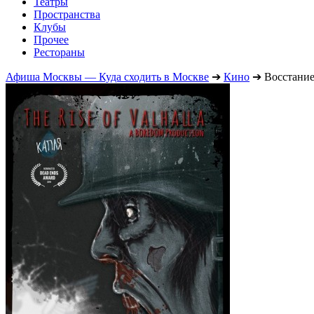
Театры
Пространства
Клубы
Прочее
Рестораны
Афиша Москвы — Куда сходить в Москве
➔
Кино
➔
Восстани