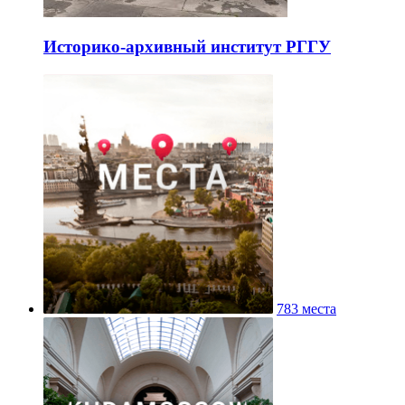
Историко-архивный институт РГГУ
783 места