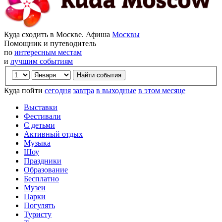
Куда сходить в Москве. Афиша
Москвы
Помощник и путеводитель
по
интересным местам
и
лучшим событиям
Куда пойти
сегодня
завтра
в выходные
в этом месяце
Выставки
Фестивали
С детьми
Активный отдых
Музыка
Шоу
Праздники
Образование
Бесплатно
Музеи
Парки
Погулять
Туристу