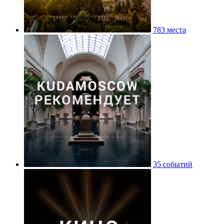
783 места
35 событий