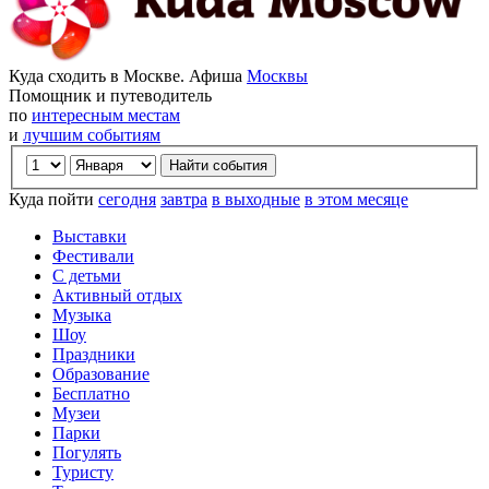
Куда сходить в Москве. Афиша
Москвы
Помощник и путеводитель
по
интересным местам
и
лучшим событиям
Куда пойти
сегодня
завтра
в выходные
в этом месяце
Выставки
Фестивали
С детьми
Активный отдых
Музыка
Шоу
Праздники
Образование
Бесплатно
Музеи
Парки
Погулять
Туристу