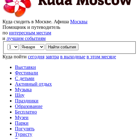
Куда сходить в Москве. Афиша
Москвы
Помощник и путеводитель
по
интересным местам
и
лучшим событиям
Куда пойти
сегодня
завтра
в выходные
в этом месяце
Выставки
Фестивали
С детьми
Активный отдых
Музыка
Шоу
Праздники
Образование
Бесплатно
Музеи
Парки
Погулять
Туристу